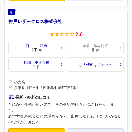
8
神戸レザークロス株式会社
2.6
口コミ・評判
年収・給与明細
17
0
件
件
転職・中途面接
求人情報をチェック
1
件
小売業
兵庫県神戸市中央区港島中町6丁目8番1
長所・短所の口コミ
とにかく会議が多いので、そのせいで休みがつぶれたりしまし
た。
経営方針の発表などの場合が多く、出席しないわけにはいかない
のですが、月に2....