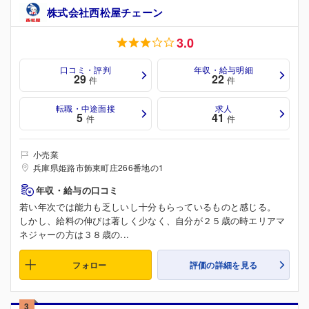
株式会社西松屋チェーン
3.0
口コミ・評判
年収・給与明細
29
22
件
件
転職・中途面接
求人
5
41
件
件
小売業
兵庫県姫路市飾東町庄266番地の1
年収・給与の口コミ
若い年次では能力も乏しいし十分もらっているものと感じる。
しかし、給料の伸びは著しく少なく、自分が２５歳の時エリアマ
ネジャーの方は３８歳の...
フォロー
評価の詳細を見る
3