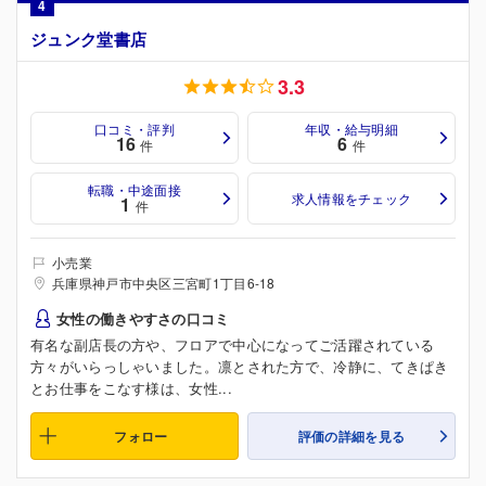
4
ジュンク堂書店
3.3
口コミ・評判
年収・給与明細
16
6
件
件
転職・中途面接
求人情報をチェック
1
件
小売業
兵庫県神戸市中央区三宮町1丁目6-18
女性の働きやすさの口コミ
有名な副店長の方や、フロアで中心になってご活躍されている
方々がいらっしゃいました。凛とされた方で、冷静に、てきぱき
とお仕事をこなす様は、女性...
フォロー
評価の詳細を見る