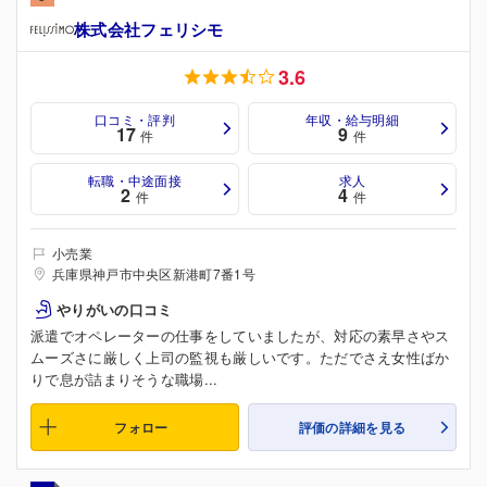
株式会社フェリシモ
3.6
口コミ・評判
年収・給与明細
17
9
件
件
転職・中途面接
求人
2
4
件
件
小売業
兵庫県神戸市中央区新港町7番1号
やりがいの口コミ
派遣でオペレーターの仕事をしていましたが、対応の素早さやス
ムーズさに厳しく上司の監視も厳しいです。ただでさえ女性ばか
りで息が詰まりそうな職場...
フォロー
評価の詳細を見る