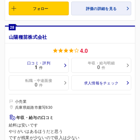
フォロー
評価の詳細を見る
28
山陽種苗株式会社
4.0
口コミ・評判
年収・給与明細
1
0
件
件
転職・中途面接
求人情報をチェック
0
件
小売業
兵庫県姫路市書写630
年収・給与の口コミ
給料は安いです
やりがいはあるほうだと思う
ですが残業が少ないので収入は少ない