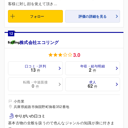
客様に対し顔を覚えて頂き...
フォロー
評価の詳細を見る
12
株式会社エコリング
3.0
口コミ・評判
年収・給与明細
13
2
件
件
転職・中途面接
求人
0
62
件
件
小売業
兵庫県姫路市御国野町御着352番地
やりがいの口コミ
基本古物の全般を扱うので色んなジャンルの知識が身に付きま