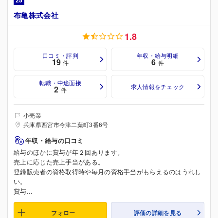
25
布亀株式会社
1.8
口コミ・評判
年収・給与明細
19
6
件
件
転職・中途面接
求人情報をチェック
2
件
小売業
兵庫県西宮市今津二葉町3番6号
年収・給与の口コミ
給与のほかに賞与が年２回あります。
売上に応じた売上手当がある。
登録販売者の資格取得時や毎月の資格手当がもらえるのはうれし
い。
賞与...
フォロー
評価の詳細を見る