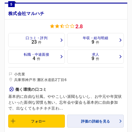
5
株式会社マルハチ
2.8
口コミ・評判
年収・給与明細
23
9
件
件
転職・中途面接
求人
4
9
件
件
小売業
兵庫県神戸市 灘区水道筋2丁目6
働く環境の口コミ
基本的に自由な社風。ややこしい派閥もないし、お中元や年賀状
といった面倒な習慣も無い。忘年会や宴会も基本的に自由参加
で、出なくてもネチネチ言わ...
フォロー
評価の詳細を見る