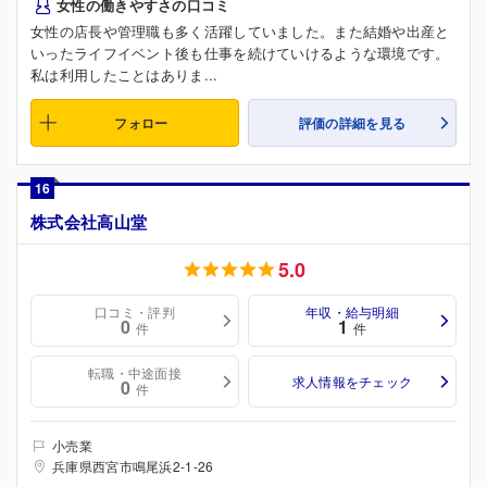
女性の働きやすさの口コミ
女性の店長や管理職も多く活躍していました。また結婚や出産と
いったライフイベント後も仕事を続けていけるような環境です。
私は利用したことはありま...
フォロー
評価の詳細を見る
16
株式会社高山堂
5.0
口コミ・評判
年収・給与明細
0
1
件
件
転職・中途面接
求人情報をチェック
0
件
小売業
兵庫県西宮市鳴尾浜2-1-26