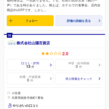
福利厚生は、一切ありません。でも、社長の気分次第（鶴の一
声）である時がありました。例えば、ホテルでの食事会、店内全
商品5%OFFです。しかし...
フォロー
評価の詳細を見る
30
株式会社山陽百貨店
2.0
口コミ・評判
年収・給与明細
13
0
件
件
転職・中途面接
求人情報をチェック
0
件
小売業
兵庫県姫路市南町1番地
やりがいの口コミ