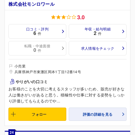
株式会社モンロワール
3.0
口コミ・評判
年収・給与明細
6
2
件
件
転職・中途面接
求人情報をチェック
0
件
小売業
兵庫県神戸市東灘区岡本1丁目12番14号
やりがいの口コミ
お客様のことを大切に考えるスタッフが多いため、販売が好きな
人は働きがいがあると思う。積極性や仕事に対する姿勢をしっか
り評価してもらえるのでや...
フォロー
評価の詳細を見る
24