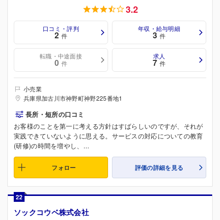
3.2
口コミ・評判
年収・給与明細
2
3
件
件
転職・中途面接
求人
0
7
件
件
小売業
兵庫県加古川市神野町神野225番地1
長所・短所の口コミ
お客様のことを第一に考える方針はすばらしいのですが、それが
実践できていないように思える。サービスの対応についての教育
(研修)の時間を増やし、...
フォロー
評価の詳細を見る
22
ソックコウベ株式会社