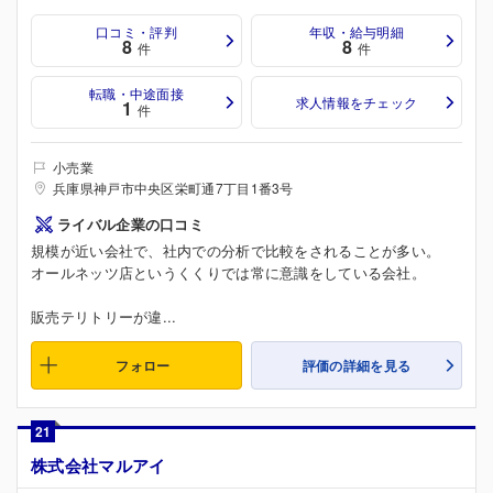
口コミ・評判
年収・給与明細
8
8
件
件
転職・中途面接
求人情報をチェック
1
件
小売業
兵庫県神戸市中央区栄町通7丁目1番3号
ライバル企業の口コミ
規模が近い会社で、社内での分析で比較をされることが多い。
オールネッツ店というくくりでは常に意識をしている会社。
販売テリトリーが違...
フォロー
評価の詳細を見る
21
株式会社マルアイ