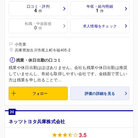
口コミ・評判
年収・給与明細
4
1
件
件
転職・中途面接
求人情報をチェック
0
件
小売業
兵庫県加古川市尾上町今福405-2
残業・休日出勤の口コミ
残業や休日出勤はほぼありません。会社も残業や休日出勤は推奨
していませんし、有給も取得しやすい会社です。金銭面で苦しい
方は残業を申し出ることで...
フォロー
評価の詳細を見る
20
ネッツトヨタ兵庫株式会社
3.5