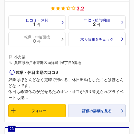
3.2
口コミ・評判
年収・給与明細
1
2
件
件
転職・中途面接
求人情報をチェック
0
件
小売業
兵庫県神戸市東灘区向洋町中6丁目9番地
残業・休日出勤の口コミ
残業はほとんどなく定時で帰れる。休日出勤もしたことはほとん
どないです。
休日も希望休みがだせるためオン・オフが切り替えられプライベ
ートも楽...
フォロー
評価の詳細を見る
23