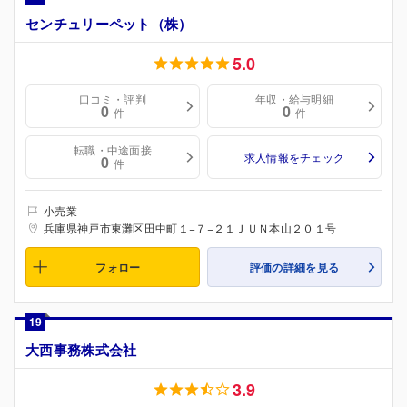
センチュリーペット（株）
5.0
口コミ・評判
年収・給与明細
0
0
件
件
転職・中途面接
求人情報をチェック
0
件
小売業
兵庫県神戸市東灘区田中町１−７−２１ＪＵＮ本山２０１号
フォロー
評価の詳細を見る
19
大西事務株式会社
3.9