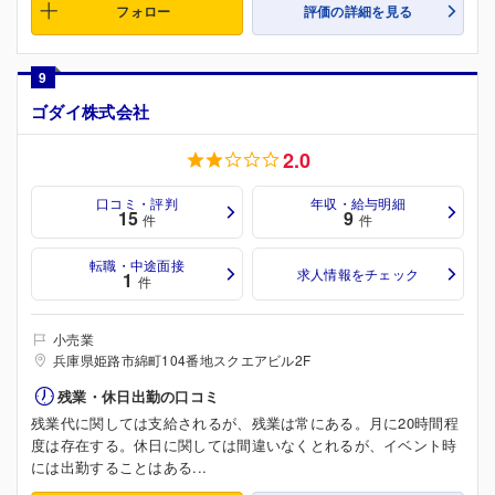
フォロー
評価の詳細を見る
9
ゴダイ株式会社
2.0
口コミ・評判
年収・給与明細
15
9
件
件
転職・中途面接
求人情報をチェック
1
件
小売業
兵庫県姫路市綿町104番地スクエアビル2F
残業・休日出勤の口コミ
残業代に関しては支給されるが、残業は常にある。月に20時間程
度は存在する。休日に関しては間違いなくとれるが、イベント時
には出勤することはある...