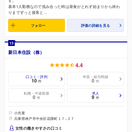
す。
基本1人勤務なので混み合った時は昼食がとれず始まりから終わ
りまでずっと接客と...
フォロー
評価の詳細を見る
13
新日本住設（株）
4.4
口コミ・評判
年収・給与明細
10
0
件
件
転職・中途面接
求人
0
9
件
件
小売業
兵庫県神戸市中央区花隈町１７−２７
女性の働きやすさの口コミ