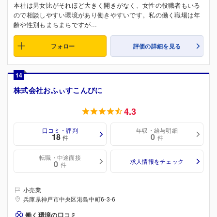
本社は男女比がそれほど大きく開きがなく、女性の役職者もいる
ので相談しやすい環境があり働きやすいです。私の働く職場は年
齢や性別もまちまちですが...
フォロー
評価の詳細を見る
14
株式会社おふぃすこんびに
4.3
口コミ・評判
年収・給与明細
18
0
件
件
転職・中途面接
求人情報をチェック
0
件
小売業
兵庫県神戸市中央区港島中町6-3-6
働く環境の口コミ