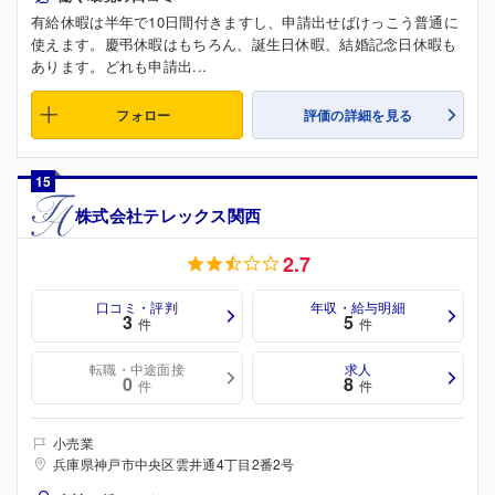
有給休暇は半年で10日間付きますし、申請出せばけっこう普通に
使えます。慶弔休暇はもちろん、誕生日休暇、結婚記念日休暇も
あります。どれも申請出...
フォロー
評価の詳細を見る
15
株式会社テレックス関西
2.7
口コミ・評判
年収・給与明細
3
5
件
件
転職・中途面接
求人
0
8
件
件
小売業
兵庫県神戸市中央区雲井通4丁目2番2号