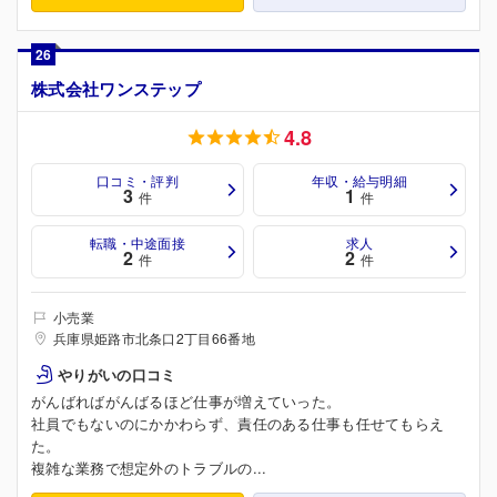
26
株式会社ワンステップ
4.8
口コミ・評判
年収・給与明細
3
1
件
件
転職・中途面接
求人
2
2
件
件
小売業
兵庫県姫路市北条口2丁目66番地
やりがいの口コミ
がんばればがんばるほど仕事が増えていった。
社員でもないのにかかわらず、責任のある仕事も任せてもらえ
た。
複雑な業務で想定外のトラブルの...