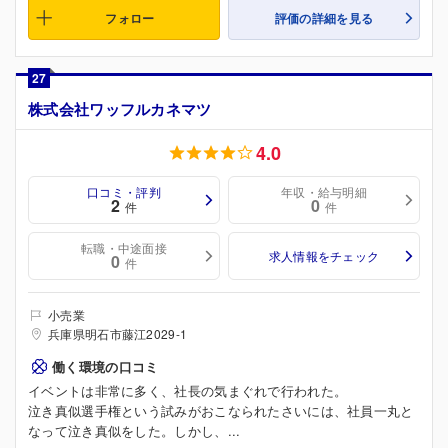
フォロー
評価の詳細を見る
27
株式会社ワッフルカネマツ
4.0
口コミ・評判
年収・給与明細
2
0
件
件
転職・中途面接
求人情報をチェック
0
件
小売業
兵庫県明石市藤江2029-1
働く環境の口コミ
イベントは非常に多く、社長の気まぐれで行われた。
泣き真似選手権という試みがおこなられたさいには、社員一丸と
なって泣き真似をした。しかし、...