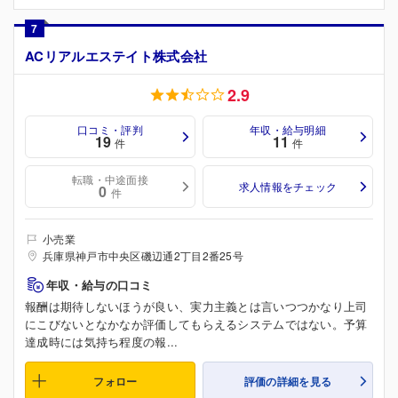
7
ACリアルエステイト株式会社
2.9
口コミ・評判
年収・給与明細
19
11
件
件
転職・中途面接
求人情報をチェック
0
件
小売業
兵庫県神戸市中央区磯辺通2丁目2番25号
年収・給与の口コミ
報酬は期待しないほうが良い、実力主義とは言いつつかなり上司
にこびないとなかなか評価してもらえるシステムではない。予算
達成時には気持ち程度の報...
フォロー
評価の詳細を見る