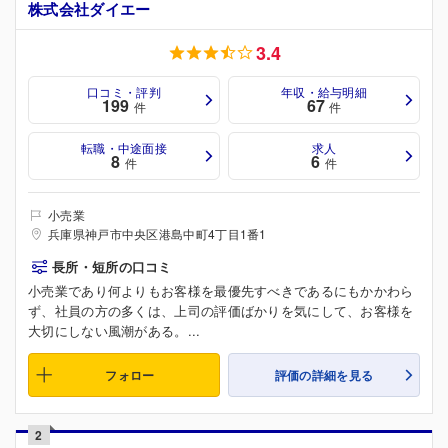
株式会社ダイエー
3.4
口コミ・評判
年収・給与明細
199
67
件
件
転職・中途面接
求人
8
6
件
件
小売業
兵庫県神戸市中央区港島中町4丁目1番1
長所・短所の口コミ
小売業であり何よりもお客様を最優先すべきであるにもかかわら
ず、社員の方の多くは、上司の評価ばかりを気にして、お客様を
大切にしない風潮がある。...
フォロー
評価の詳細を見る
2