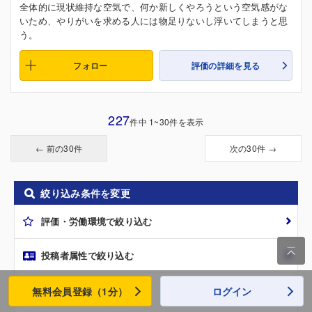
全体的に現状維持な空気で、何か新しくやろうという空気感がな
いため、やりがいを求める人には物足りないし浮いてしまうと思
う。
フォロー
評価の詳細を見る
227
件中 1~30件を表示
← 前の30件
次の30件 →
絞り込み条件を変更
評価・労働環境で絞り込む

投稿者属性で絞り込む
他の地域から探す
無料会員登録（1分）
ログイン