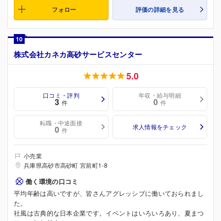
フォロー
評価の詳細を見る
10
株式会社カネカ高砂サービスセンター
5.0
口コミ・評判
年収・給与明細
3
0
件
件
転職・中途面接
求人情報をチェック
0
件
小売業
兵庫県高砂市高砂町 宮前町1-8
働く環境の口コミ
平均年齢は高いですが、皆さんアグレッシブに働いておられまし
た。
社風は古典的な日本企業です。イベントはいろいろあり、夏まつ