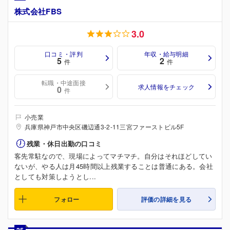
株式会社FBS
3.0
口コミ・評判
年収・給与明細
5
2
件
件
転職・中途面接
求人情報をチェック
0
件
小売業
兵庫県神戸市中央区磯辺通3-2-11三宮ファーストビル5F
残業・休日出勤の口コミ
客先常駐なので、現場によってマチマチ。自分はそれほどしてい
ないが、やる人は月45時間以上残業することは普通にある。会社
としても対策しようとし...
フォロー
評価の詳細を見る