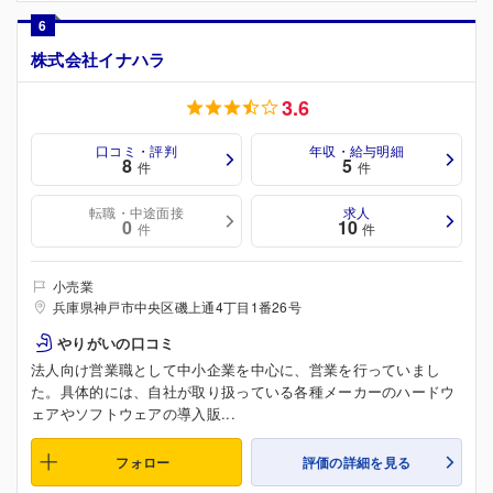
6
株式会社イナハラ
3.6
口コミ・評判
年収・給与明細
8
5
件
件
転職・中途面接
求人
0
10
件
件
小売業
兵庫県神戸市中央区磯上通4丁目1番26号
やりがいの口コミ
法人向け営業職として中小企業を中心に、営業を行っていまし
た。具体的には、自社が取り扱っている各種メーカーのハードウ
ェアやソフトウェアの導入販...
フォロー
評価の詳細を見る