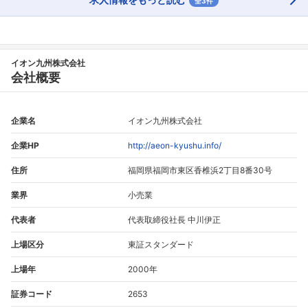
全3件
イオン九州株式会社
会社概要
企業名
イオン九州株式会社
企業HP
http://aeon-kyushu.info/
住所
福岡県福岡市東区香椎浜2丁目8番30号
業界
小売業
代表者
代表取締役社長 中川伊正
上場区分
東証スタンダード
上場年
2000年
証券コード
2653