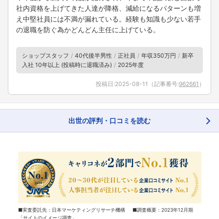
社内資格を上げてきた人達が降格、減給になるパターンも増
え中堅社員には不満が漏れている。経験も知識も少ない若手
の退職を防ぐ為かどんどん主任に上げている。
ショップスタッフ
40代後半男性
正社員
年収350万円
新卒
入社 10年以上 (投稿時に退職済み)
2025年度
投稿日:
2025-08-11
（記事番号:
962661
）
出世の評判・口コミを読む
■実査委託先：日本マーケティングリサーチ機構 ■調査概要：2023年12月期
「サイトのイメージ調査」