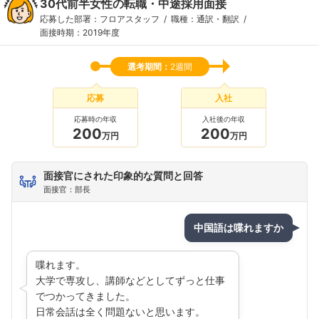
30代前半女性の転職・中途採用面接
応募した部署：フロアスタッフ
職種：通訳・翻訳
面接時期：2019年度
選考期間：
2週間
応募
入社
応募時の年収
入社後の年収
200
200
万円
万円
面接官にされた印象的な質問と回答
面接官：部長
中国語は喋れますか
喋れます。
大学で専攻し、講師などとしてずっと仕事
でつかってきました。
日常会話は全く問題ないと思います。