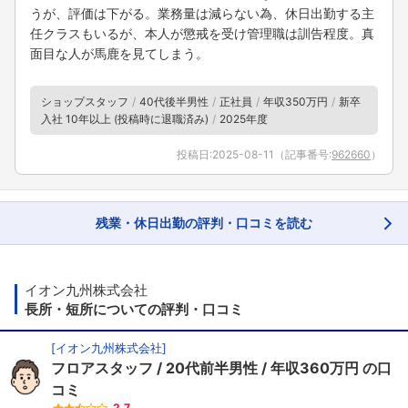
うが、評価は下がる。業務量は減らない為、休日出勤する主
任クラスもいるが、本人が懲戒を受け管理職は訓告程度。真
面目な人が馬鹿を見てしまう。
ショップスタッフ
40代後半男性
正社員
年収350万円
新卒
入社 10年以上 (投稿時に退職済み)
2025年度
投稿日:
2025-08-11
（記事番号:
962660
）
残業・休日出勤の評判・口コミを読む
イオン九州株式会社
長所・短所についての評判・口コミ
[
イオン九州株式会社
]
フロアスタッフ
20代前半男性
年収360万円
の口
コミ
2.7