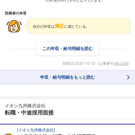
の手当が0円で0％となっています。
投稿者の本音
満足
自分の年収は
に感じている。
この年収・給与明細を読む
投稿日:
2020-10-27
（記事番号:
847249
）
年収・給与明細をもっと読む
イオン九州株式会社
転職・中途採用面接
[
イオン九州株式会社
]