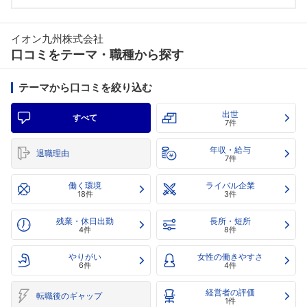
イオン九州株式会社
口コミをテーマ・職種から探す
テーマから口コミを絞り込む
出世
すべて
7件
年収・給与
退職理由
7件
働く環境
ライバル企業
18件
3件
残業・休日出勤
長所・短所
4件
8件
やりがい
女性の働きやすさ
6件
4件
経営者の評価
転職後のギャップ
1件