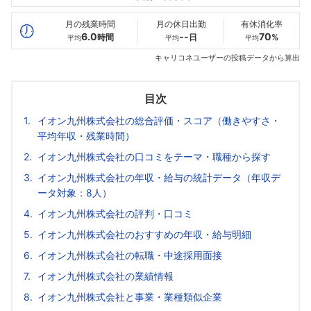
最高年収
522
409
--万
万
万
月の残業時間
月の休日出勤
有休消化率
6.0
--
70
時間
日
%
平均
平均
平均
キャリコネユーザーの投稿データから算出
目次
イオン九州株式会社の総合評価・スコア（働きやすさ・
平均年収・残業時間）
イオン九州株式会社の口コミをテーマ・職種から探す
イオン九州株式会社の年収・給与の統計データ（年収デ
ータ対象：8人）
イオン九州株式会社の評判・口コミ
イオン九州株式会社のおすすめの年収・給与明細
イオン九州株式会社の転職・中途採用面接
イオン九州株式会社の業績情報
イオン九州株式会社と事業・業種類似企業