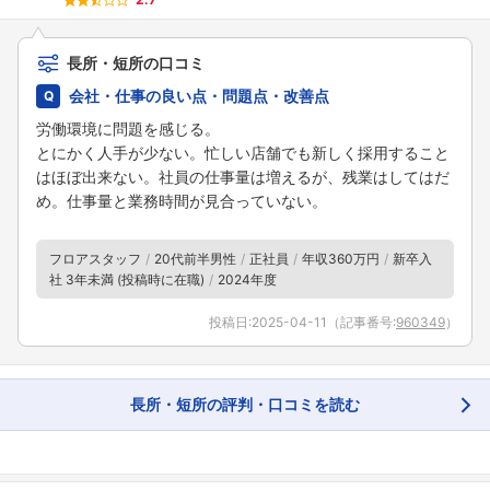
長所・短所の口コミ
会社・仕事の良い点・問題点・改善点
労働環境に問題を感じる。
とにかく人手が少ない。忙しい店舗でも新しく採用すること
はほぼ出来ない。社員の仕事量は増えるが、残業はしてはだ
め。仕事量と業務時間が見合っていない。
フロアスタッフ
20代前半男性
正社員
年収360万円
新卒入
社 3年未満 (投稿時に在職)
2024年度
投稿日:
2025-04-11
（記事番号:
960349
）
長所・短所の評判・口コミを読む