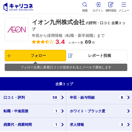
検索
ログイン
無料登録
メニュー
イオン九州株式会社
の評判・口コミ 企業トッ
プ
年収から採用情報（転職・新卒就職）まで
3.4
69
レポート数
件
フォロー
レポート投稿
フォロー企業に新着口コミが追加されるとメールで通知します
企業
トップ
口コミ・
評判
58
年収・
給与明細
8
転職・
中途面接
1
ホワイト・
ブラック度
残業代・
残業時間
1
求人情報
3