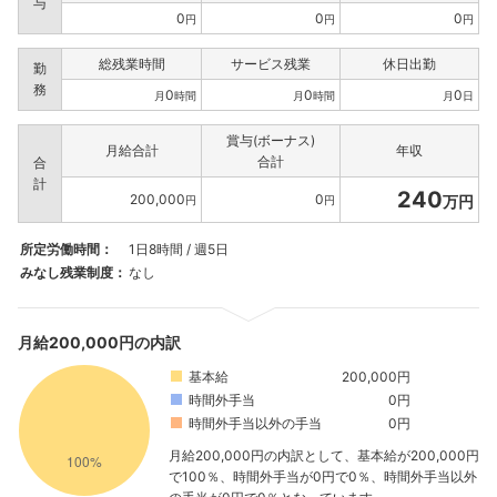
与
0
0
0
円
円
円
総残業時間
サービス残業
休日出勤
勤
務
0
0
0
月
時間
月
時間
月
日
賞与(ボーナス)
月給合計
年収
合計
合
計
240
200,000
0
万円
円
円
所定労働時間：
1日8時間 / 週5日
みなし残業制度：
なし
月給200,000円の内訳
基本給
200,000円
時間外手当
0円
時間外手当以外の手当
0円
月給200,000円の内訳として、基本給が200,000円
で100％、時間外手当が0円で0％、時間外手当以外