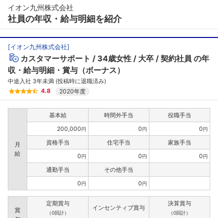
イオン九州株式会社
社員の年収・給与明細を紹介
[
イオン九州株式会社
]
カスタマーサポート
34歳女性
大卒
契約社員
の年
収・給与明細・賞与（ボーナス）
中途入社 3年未満 (投稿時に退職済み)
4.8
2020年度
基本給
時間外手当
役職手当
200,000
0
0
円
円
円
資格手当
住宅手当
家族手当
月
給
0
0
0
円
円
円
通勤手当
その他手当
フォローしました
0
0
円
円
こちらの企業もフォローしませんか？
定期賞与
決算賞与
インセンティブ賞与
賞
（0回計）
（0回計）