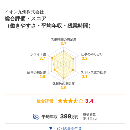
イオン九州株式会社
総合評価・スコア
（働きやすさ・平均年収・残業時間）
3.4
総合評価
投稿者数
399
平均年収
万円
正社員4人
世代別
20代
▼ 世代別の最高年収
30代
40代