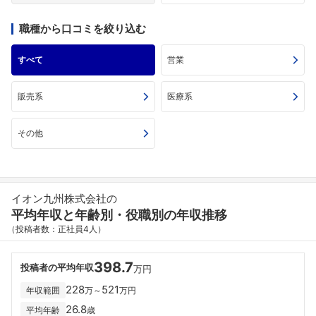
職種から口コミを絞り込む
すべて
営業
販売系
医療系
その他
イオン九州株式会社の
平均年収と年齢別・役職別の年収推移
（投稿者数：正社員4人）
398.7
投稿者の平均年収
万円
228
521
年収範囲
万～
万円
26.8
平均年齢
歳