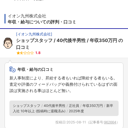
イオン九州株式会社
年収・給与についての評判・口コミ
[
イオン九州株式会社
]
ショップスタッフ
40代後半男性
年収350万円
の
口コミ
1.8
年収・給与の口コミ
新人事制度により、昇給する者もいれば降給する者もいる。
査定や評価のフィードバッグや義務付けられているはずの面
談は実施される事はほとんど無い。
ショップスタッフ
40代後半男性
正社員
年収350万円
新卒
入社 10年以上 (投稿時に退職済み)
2025年度
投稿日:
2025-08-11
（記事番号:
962664
）