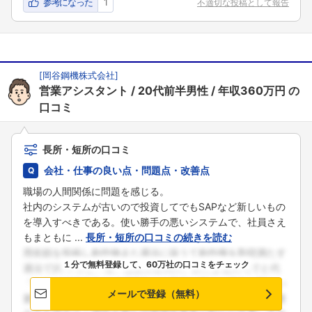
参考になった
1
不適切な投稿として報告
[
岡谷鋼機株式会社
]
営業アシスタント
20代前半男性
年収360万円
の
口コミ
長所・短所の口コミ
会社・仕事の良い点・問題点・改善点
職場の人間関係に問題を感じる。
社内のシステムが古いので投資してでもSAPなど新しいもの
を導入すべきである。使い勝手の悪いシステムで、社員さえ
もまともに ...
長所・短所の口コミの続きを読む
１分で無料登録して、60万社の口コミをチェック
メールで登録（無料）