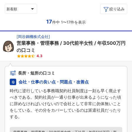
絞り込み
新着順
17
件中 1〜17件を表示
[
岡谷鋼機株式会社
]
営業事務・管理事務
30代前半女性
年収500万円
の口コミ
4.3
長所・短所の口コミ
会社・仕事の良い点・問題点・改善点
時代に逆行している事務職契約社員制度は一刻も早く廃止す
べきである。契約社員が一通り仕事が出来るようになった頃
に辞めなければいけないので会社として非常に勿体無いこと
をしている。その分をカバーしているのは派遣社員だったり
する。