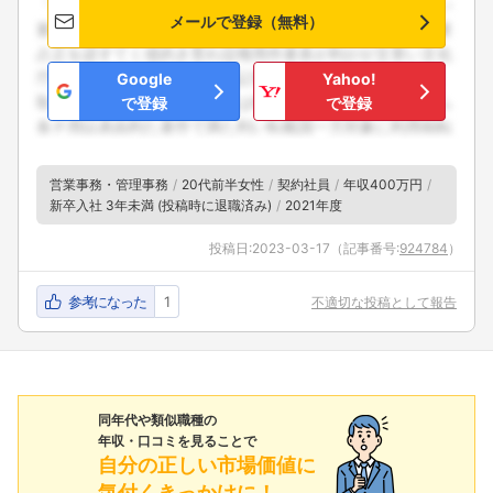
メールで登録（無料）
Google
Yahoo!
で登録
で登録
営業事務・管理事務
20代前半女性
契約社員
年収400万円
新卒入社 3年未満 (投稿時に退職済み)
2021年度
投稿日:
2023-03-17
（記事番号:
924784
）
参考になった
1
不適切な投稿として報告
同年代や類似職種の
年収・口コミを見ることで
自分の正しい市場価値に
気付くきっかけに！