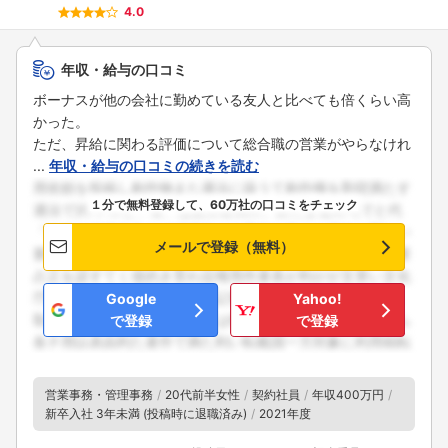
4.0
年収・給与の口コミ
ボーナスが他の会社に勤めている友人と比べても倍くらい高
かった。
ただ、昇給に関わる評価について総合職の営業がやらなけれ
...
年収・給与の口コミの続きを読む
１分で無料登録して、60万社の口コミをチェック
メールで登録（無料）
Google
Yahoo!
で登録
で登録
営業事務・管理事務
20代前半女性
契約社員
年収400万円
新卒入社 3年未満 (投稿時に退職済み)
2021年度