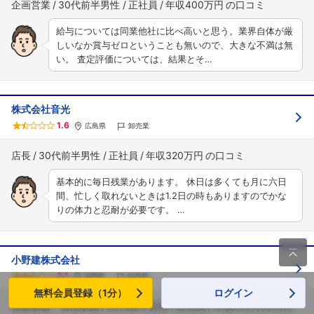
企画営業
30代前半男性
正社員
年収400万円
給与については同業他社に比べ高いと思う。業界自体が厳
しいなか賞与ゼロということも無いので、大きな不満は無
い。 査定評価については、結果とそ…
株式会社音光
1.6
広島県
卸売業
店長
30代前半男性
正社員
年収320万円
基本的に毎日残業があります。 休日は多くても月に六日
間、忙しく取れないときは1.2日の時もありますのでかな
りの体力と忍耐が必要です。 …

小野建株式会社
2.1
福岡県
卸売業
無料会員登録（1分）
ログイン
営業事務・管理事務
20代前半女性
正社員
年収230万円