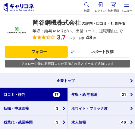
検索
ログイン
無料登録
メニュー
岡谷鋼機株式会社
の評判・口コミ・社員評価
年収・給与ややりがい、出世コース、退職理由まで
3.7
48
レポート数
件
フォロー
レポート投稿
フォロー企業に新着口コミが追加されるとメールで通知します
企業
トップ
口コミ・
評判
17
年収・
給与明細
21
転職・
中途面接
3
ホワイト・
ブラック度
残業代・
残業時間
3
求人情報
46