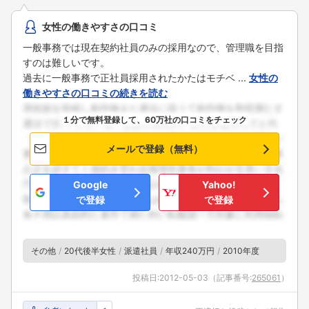
女性の働きやすさの口コミ
一般事務では現在契約社員のみの採用なので、管理職を目指
すのは難しいです。
過去に一般事務で正社員採用されたかたはモチベ ...
女性の
働きやすさの口コミの続きを読む
１分で無料登録して、60万社の口コミをチェック
メールで登録（無料）
Google
Yahoo!
で登録
で登録
その他
20代後半女性
派遣社員
年収240万円
2010年度
投稿日:
2012-05-03
（記事番号:
265061
）