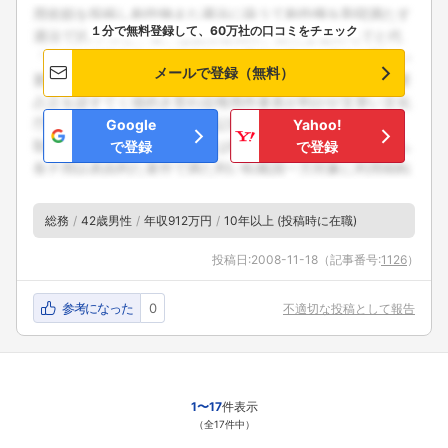
１分で無料登録して、60万社の口コミをチェック
メールで登録（無料）
Google
Yahoo!
で登録
で登録
総務
42歳男性
年収912万円
10年以上 (投稿時に在職)
投稿日:
2008-11-18
（記事番号:
1126
）
参考になった
0
不適切な投稿として報告
1〜17
件表示
（全17件中）