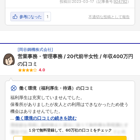
投稿日:
2023-03-17
（記事番号:
924782
）
参考になった
1
不適切な投稿として報告
[
岡谷鋼機株式会社
]
営業事務・管理事務
20代前半女性
年収400万円
の口コミ
4.0
働く環境（福利厚生・待遇）の口コミ
福利厚生は充実していませんでした。
保養所がありましたが友人との利用はできなかったため使う
機会はありませんでした。
...
働く環境の口コミの続きを読む
１分で無料登録して、60万社の口コミをチェック