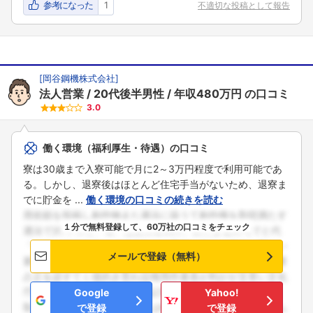
参考になった
1
不適切な投稿として報告
[
岡谷鋼機株式会社
]
法人営業
20代後半男性
年収480万円
の口コミ
3.0
働く環境（福利厚生・待遇）の口コミ
寮は30歳まで入寮可能で月に2～3万円程度で利用可能であ
る。しかし、退寮後はほとんど住宅手当がないため、退寮ま
でに貯金を ...
働く環境の口コミの続きを読む
１分で無料登録して、60万社の口コミをチェック
メールで登録（無料）
Google
Yahoo!
で登録
で登録