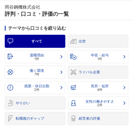
岡谷鋼機株式会社
評判・口コミ・評価の一覧
テーマから口コミを絞り込む
すべて
出世
退職理由
年収・給与
1件
1件
働く環境
ライバル企業
7件
残業・休日出勤
長所・短所
2件
4件
女性の働きやすさ
やりがい
2件
転職後のギャップ
経営者の評価