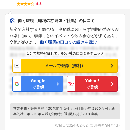
4.3
働く環境（職場の雰囲気・社風）の口コミ
新卒で入社すると総合職、事務職に関わらず同期の繋がりが
非常に強い。季節ごとのイベントや飲み会などが多くあり、
交流が盛んだ ...
働く環境の口コミの続きを読む
１分で無料登録して、60万社の口コミをチェック
メールで登録（無料）
Google
Yahoo!
で登録
で登録
営業事務・管理事務
30代前半女性
正社員
年収500万円
新
卒入社 3年～10年未満 (投稿時に退職済み)
2020年度
投稿日:
2024-02-02
（記事番号:
947113
）