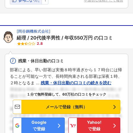
不適切な投稿として報告
[
岡谷鋼機株式会社
]
経理
20代後半男性
年収550万円
の口コミ
2.8
残業・休日出勤の口コミ
部署による。早い部署は実働８時半過ぎから１７時台には帰
ることが可能な一方で、長時間拘束される部署は深夜１時、
２時となるま ...
残業・休日出勤の口コミの続きを読む
１分で無料登録して、60万社の口コミをチェック
メールで登録（無料）
Google
Yahoo!
で登録
で登録