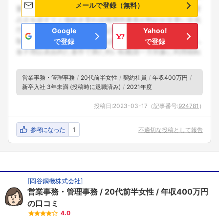
メールで登録（無料）
Google
Yahoo!
で登録
で登録
営業事務・管理事務
20代前半女性
契約社員
年収400万円
新卒入社 3年未満 (投稿時に退職済み)
2021年度
投稿日:
2023-03-17
（記事番号:
924781
）
参考になった
1
不適切な投稿として報告
[
岡谷鋼機株式会社
]
営業事務・管理事務
20代前半女性
年収400万円
の口コミ
4.0