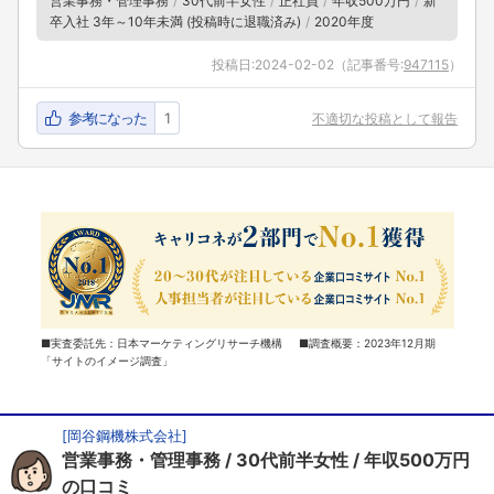
営業事務・管理事務
30代前半女性
正社員
年収500万円
新
卒入社 3年～10年未満 (投稿時に退職済み)
2020年度
投稿日:
2024-02-02
（記事番号:
947115
）
参考になった
1
不適切な投稿として報告
■実査委託先：日本マーケティングリサーチ機構 ■調査概要：2023年12月期
「サイトのイメージ調査」
[
岡谷鋼機株式会社
]
営業事務・管理事務
30代前半女性
年収500万円
の口コミ