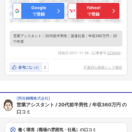
Google
Yahoo!
で登録
で登録
営業アシスタント
20代前半男性
派遣社員
年収360万円
20
11年度
投稿日:
2011-11-26
（記事番号:
222646
）
参考になった
2
不適切な投稿として報告
[
岡谷鋼機株式会社
]
営業アシスタント
20代前半男性
年収360万円
の
口コミ
働く環境（職場の雰囲気・社風）の口コミ