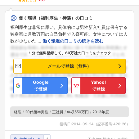
こちらの企業もフォローしませんか？
働く環境（福利厚生・待遇）の口コミ
福利厚生は非常に厚い。具体的には男性新入社員は保有する
独身寮に月数万円の自己負担で入寮可能。女性については人
数が少ないた ...
働く環境の口コミの続きを読む
１分で無料登録して、60万社の口コミをチェック
メールで登録（無料）
Google
Yahoo!
で登録
で登録
経理
20代後半男性
正社員
年収550万円
2013年度
投稿日:
2014-09-24
（記事番号:
426126
）
参考になった
1