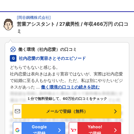
[
岡谷鋼機株式会社
]
営業アシスタント
27歳男性
年収466万円
の口コ
ミ
働く環境（社内恋愛）の口コミ
社内恋愛の寛容さとそのエピソード
どちらでもないと感じる。
社内恋愛は表向きはあまり寛容ではないが、実際は社内恋愛
で結婚に至る人もかなりいた。ただ、私は別にやりたいビジ
ネスがあった ...
働く環境の口コミの続きを読む
１分で無料登録して、60万社の口コミをチェック
メールで登録（無料）
Google
Yahoo!
で登録
で登録