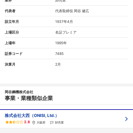
業界
卸売業
代表者
代表取締役 岡谷 健広
設立年月
1937年4月
上場区分
名証プレミア
上場年
1995年
証券コード
7485
決算月
2月
岡谷鋼機株式会社
事業・業種類似企業
株式会社大西（ONISI, Ltd.）
2.8
大阪府
卸売業