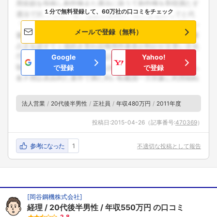
１分で無料登録して、60万社の口コミをチェック
メールで登録（無料）
Google
Yahoo!
で登録
で登録
法人営業
20代後半男性
正社員
年収480万円
2011年度
投稿日:
2015-04-26
（記事番号:
470369
）
参考になった
1
不適切な投稿として報告
[
岡谷鋼機株式会社
]
フォローしました
経理
20代後半男性
年収550万円
の口コミ
2.8