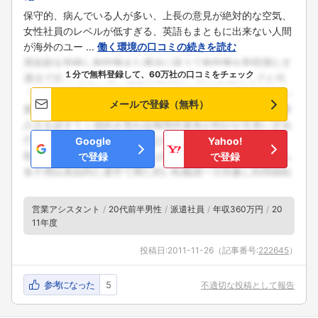
保守的、病んでいる人が多い、上長の意見が絶対的な空気、
女性社員のレベルが低すぎる、英語もまともに出来ない人間
が海外のユー ...
働く環境の口コミの続きを読む
１分で無料登録して、60万社の口コミをチェック
メールで登録（無料）
Google
Yahoo!
で登録
で登録
営業アシスタント
20代前半男性
派遣社員
年収360万円
20
11年度
投稿日:
2011-11-26
（記事番号:
222645
）
参考になった
5
不適切な投稿として報告