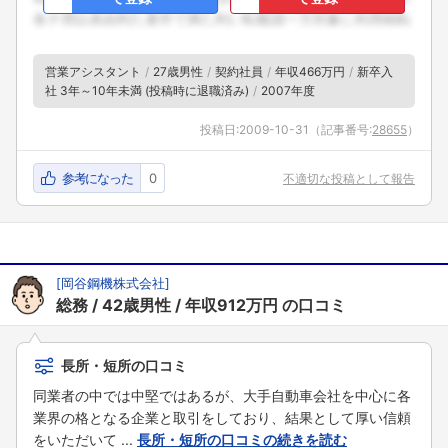
営業アシスタント
27歳男性
契約社員
年収466万円
新卒入
社 3年～10年未満 (投稿時に退職済み)
2007年度
投稿日:
2009-10-31
（記事番号:
28655
）
参考になった
0
不適切な投稿として報告
[
岡谷鋼機株式会社
]
総務
42歳男性
年収912万円
の口コミ
長所・短所の口コミ
同業者の中では中堅ではあるが、大手自動車会社を中心に各
業界の格となる企業と取引をしており、結果として厚い信頼
をいただいて ...
長所・短所の口コミの続きを読む