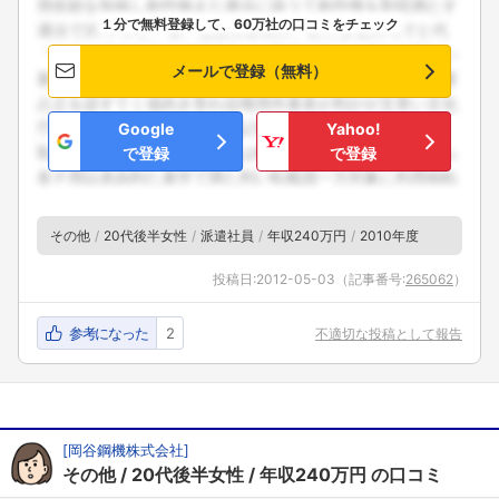
１分で無料登録して、60万社の口コミをチェック
メールで登録（無料）
Google
Yahoo!
で登録
で登録
その他
20代後半女性
派遣社員
年収240万円
2010年度
投稿日:
2012-05-03
（記事番号:
265062
）
参考になった
2
不適切な投稿として報告
[
岡谷鋼機株式会社
]
その他
20代後半女性
年収240万円
の口コミ