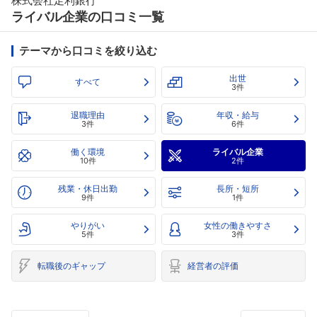
株式会社足利銀行
ライバル企業の口コミ一覧
テーマから口コミを絞り込む
出世
すべて
3件
退職理由
年収・給与
3件
6件
働く環境
ライバル企業
10件
2件
残業・休日出勤
長所・短所
9件
1件
やりがい
女性の働きやすさ
5件
3件
転職後のギャップ
経営者の評価