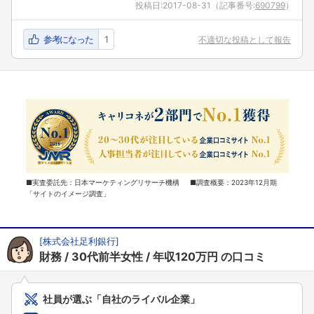
投稿日:
2017-08-31
（記事番号:
690799
）
参考になった
1
不適切な投稿として報告
■実査委託先：日本マーケティングリサーチ機構 ■調査概要：2023年12月期
「サイトのイメージ調査」
[
株式会社足利銀行
]
財務
30代前半女性
年収120万円
の口コミ
社員が選ぶ「自社のライバル企業」