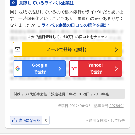
意識しているライバル企業は
同じ地域で活動しているので栃木銀行がライバルだと思いま
す。一時国有化ということもあり、両銀行の差があまりなく
なりましたが ...
ライバル企業の口コミの続きを読む
１分で無料登録して、60万社の口コミをチェック
メールで登録（無料）
Google
Yahoo!
で登録
で登録
財務
30代前半女性
派遣社員
年収120万円
2010年度
投稿日:
2012-09-02
（記事番号:
297840
）
参考になった
0
不適切な投稿として報告