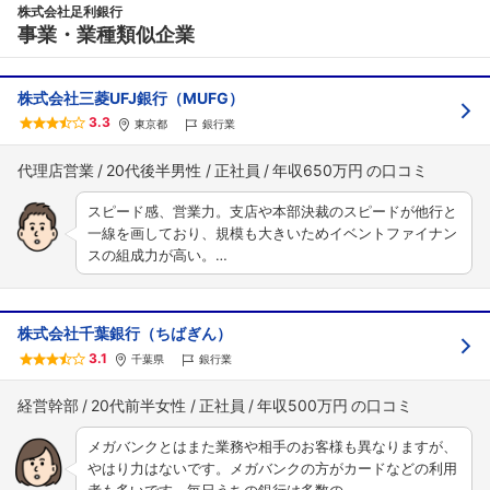
株式会社足利銀行
事業・業種類似企業
株式会社三菱UFJ銀行（MUFG）
3.3
東京都
銀行業
代理店営業
20代後半男性
正社員
年収650万円
スピード感、営業力。支店や本部決裁のスピードが他行と
一線を画しており、規模も大きいためイベントファイナン
スの組成力が高い。…
株式会社千葉銀行（ちばぎん）
3.1
千葉県
銀行業
経営幹部
20代前半女性
正社員
年収500万円
メガバンクとはまた業務や相手のお客様も異なりますが、
やはり力はないです。メガバンクの方がカードなどの利用