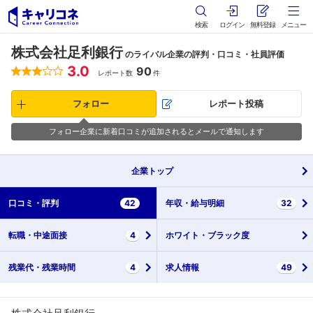
検索
ログイン
無料登録
メニュー
株式会社足利銀行
のライバル企業の評判・口コミ・社員評価
3.0
90
レポート数
件
フォロー
レポート投稿
フォロー企業に新着口コミが追加されるとメールで通知します
企業
トップ
口コミ・
評判
42
年収・
給与明細
32
転職・
中途面接
4
ホワイト・
ブラック度
残業代・
残業時間
4
求人情報
49