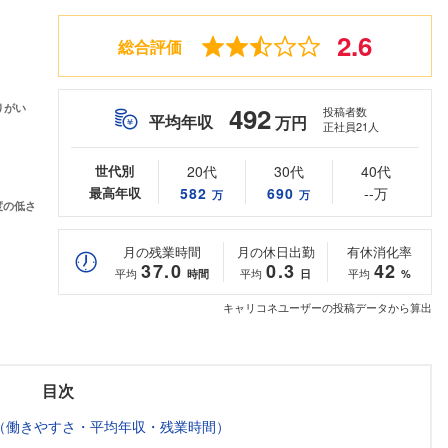
2.6
総合評価
492
投稿者数
平均年収
万円
正社員21人
世代別
20代
30代
40代
最高年収
582
690
--万
万
万
月の残業時間
月の休日出勤
有休消化率
37.0
0.3
42
平均
平均
平均
時間
日
%
キャリコネユーザーの投稿データから算出
目次
（働きやすさ・平均年収・残業時間）