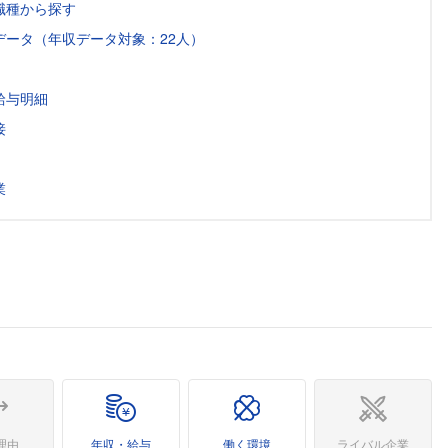
職種から探す
ータ（年収データ対象：22人）
給与明細
接
業
理由
年収・給与
働く環境
ライバル企業