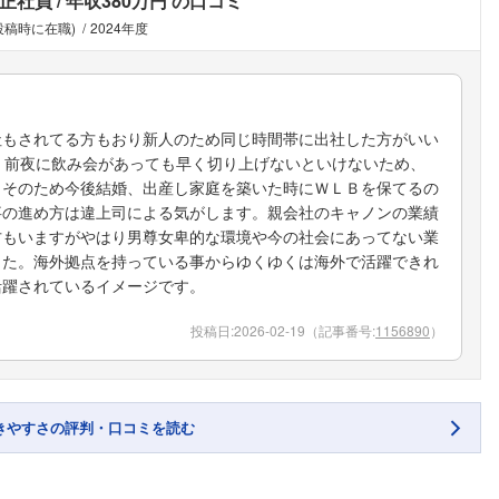
正社員
年収380万円
の口コミ
投稿時に在職)
2024年度
出社もされてる方もおり新人のため同じ時間帯に出社した方がいい
。前夜に飲み会があっても早く切り上げないといけないため、
。そのため今後結婚、出産し家庭を築いた時にＷＬＢを保てるの
事の進め方は違上司による気がします。親会社のキャノンの業績
方もいますがやはり男尊女卑的な環境や今の社会にあってない業
した。海外拠点を持っている事からゆくゆくは海外で活躍できれ
活躍されているイメージです。
投稿日:
2026-02-19
（記事番号:
1156890
）
きやすさの評判・口コミを読む