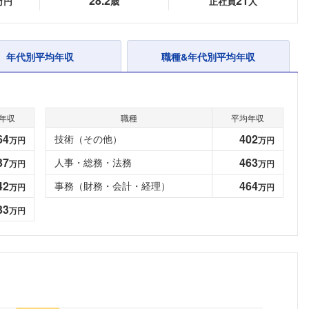
28.2
21
万円
歳
正社員
人
年代別平均年収
職種&年代別平均年収
年収
職種
平均年収
64
402
技術（その他）
万円
万円
37
463
人事・総務・法務
万円
万円
42
464
事務（財務・会計・経理）
万円
万円
33
万円
フォローしました