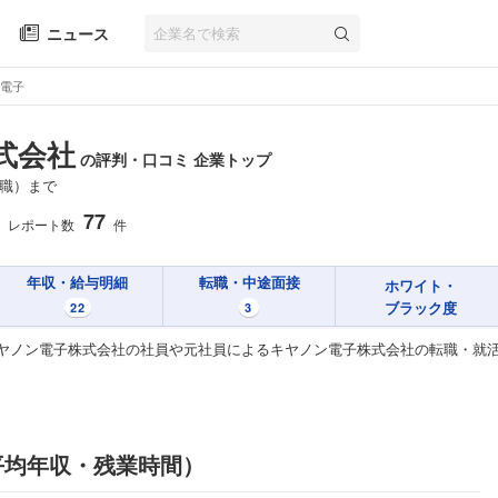
ニュース
電子
式会社
の評判・口コミ 企業トップ
職）まで
77
レポート数
件
年収・給与明細
転職・中途面接
ホワイト・
ブラック度
22
3
ヤノン電子株式会社の社員や元社員によるキヤノン電子株式会社の転職・就
平均年収・残業時間）