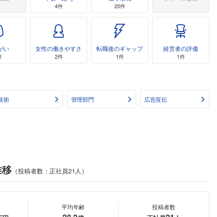
4件
20件
がい
女性の働きやすさ
転職後のギャップ
経営者の評価
件
2件
1件
1件
技術
管理部門
広告宣伝
推移
（投稿者数：正社員21人）
平均年齢
投稿者数