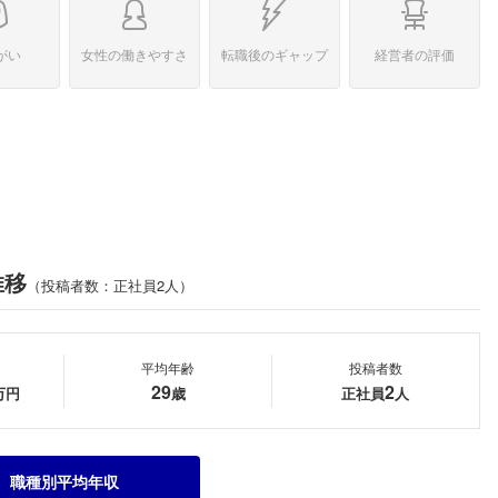
がい
女性の働きやすさ
転職後のギャップ
経営者の評価
推移
（投稿者数：正社員2人）
平均年齢
投稿者数
29
2
万円
歳
正社員
人
職種別平均年収