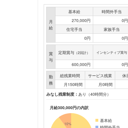
基本給
時間外手当
270,000円
0円
月
給
住宅手当
家族手当
0円
0円
定期賞与
インセンティブ賞与
（2回計）
賞
与
600,000円
0円
総残業時間
サービス残業
休
勤
務
月150時間
月0時間
みなし残業制度：
あり（40時間分）
月給300,000円の内訳
基本給
時間外手当