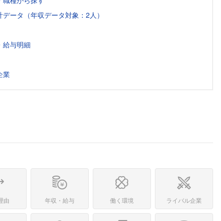
・職種から探す
計データ（年収データ対象：2人）
・給与明細
企業
理由
年収・給与
働く環境
ライバル企業