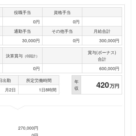
こちらの企業もフォローしませんか？
役職手当
資格手当
0円
0円
通勤手当
その他手当
月給合計
30,000円
0円
300,000円
賞与(ボーナス)
決算賞与
（0回計）
合計
0円
600,000円
日出勤
所定労働時間
年
420
万円
収
月2日
1日8時間
270,000円
0円