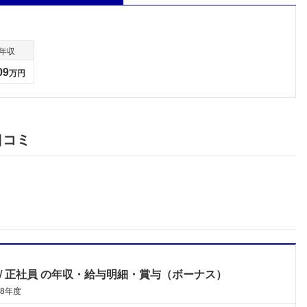
年収
09
万円
口コミ
正社員
の年収・給与明細・賞与（ボーナス）
フォローしました
08年度