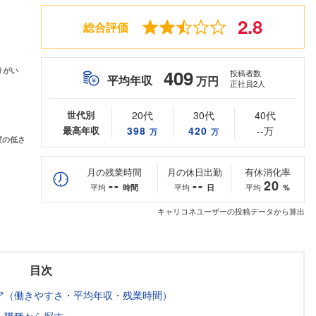
2.8
総合評価
409
投稿者数
平均年収
万円
正社員2人
世代別
20代
30代
40代
最高年収
398
420
--万
万
万
月の残業時間
月の休日出勤
有休消化率
--
--
20
平均
平均
平均
時間
日
%
キャリコネユーザーの投稿データから算出
目次
ア（働きやすさ・平均年収・残業時間）