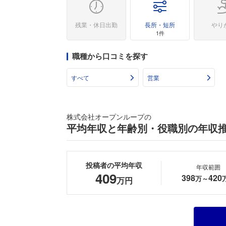
残業・休日出勤
長所・短所
やり
1件
職種から口コミを探す
すべて
営業
株式会社オープンループの
平均年収と年齢別・役職別の年収
投稿者の平均年収
年収範囲
409
398
420
万～
万円