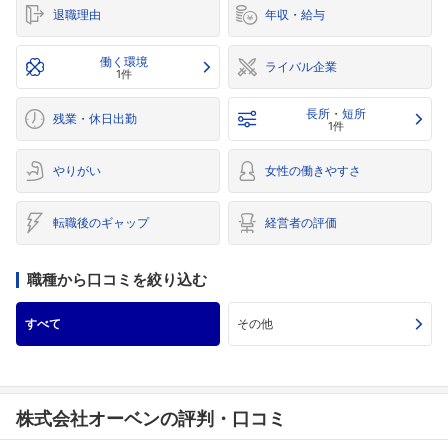
退職理由
年収・給与
働く環境
ライバル企業
1件
長所・短所
残業・休日出勤
1件
やりがい
女性の働きやすさ
転職後のギャップ
経営者の評価
職種から口コミを絞り込む
すべて
その他
株式会社オーベンの評判・口コミ