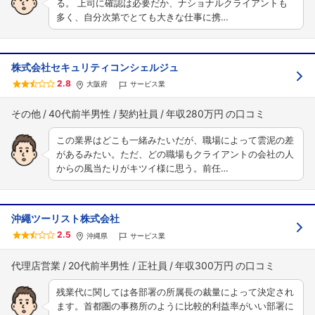
フォローしました
る。 上司に確認は必要だか、ナショナルクライアントも
多く、自分次第でとても大きな仕事に携…
こちらの企業もフォローしませんか？
株式会社セキュリティコンシェルジュ
2.8
大阪府
サービス業
その他
40代前半男性
契約社員
年収280万円
この業界はどこも一緒みたいだが、職場によって雲泥の差
があるみたい。ただ、どの職場もクライアントの会社の人
からの風当たりがキツイ様に思う。前任…
沖繩ツーリスト株式会社
2.5
沖縄県
サービス業
代理店営業
20代前半男性
正社員
年収300万円
残業代に関しては各部署の所属長の裁量によって決定され
ます。首都圏の事務所のように比較的利益率がいい部署に