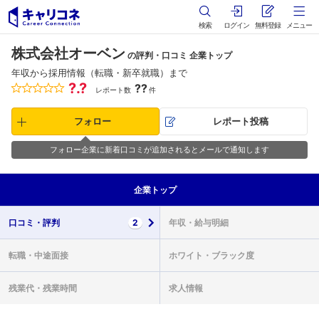
検索
ログイン
無料登録
メニュー
株式会社オーベン
の評判・口コミ 企業トップ
年収から採用情報（転職・新卒就職）まで
?.?
??
レポート数
件
フォロー
レポート投稿
フォロー企業に新着口コミが追加されるとメールで通知します
企業
トップ
口コミ・
評判
2
年収・
給与明細
転職・
中途面接
ホワイト・
ブラック度
残業代・
残業時間
求人情報