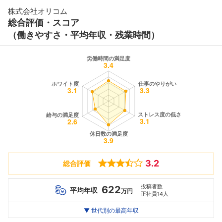
株式会社オリコム
総合評価・スコア
（働きやすさ・平均年収・残業時間）
3.2
総合評価
投稿者数
622
平均年収
万円
正社員14人
世代別
20代
▼ 世代別の最高年収
30代
40代
最高年収
1110
690
924
万
万
万