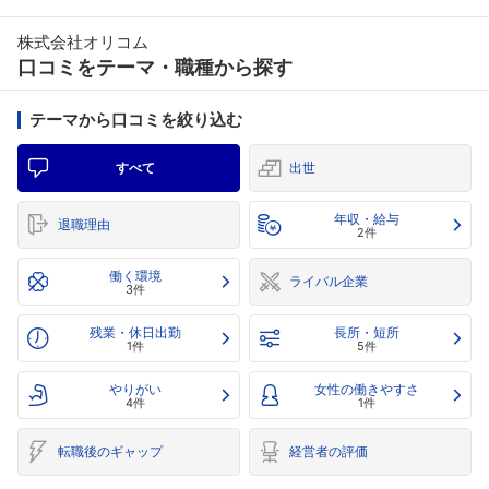
株式会社オリコム
口コミをテーマ・職種から探す
テーマから口コミを絞り込む
すべて
出世
年収・給与
退職理由
2件
働く環境
ライバル企業
3件
残業・休日出勤
長所・短所
1件
5件
やりがい
女性の働きやすさ
4件
1件
転職後のギャップ
経営者の評価