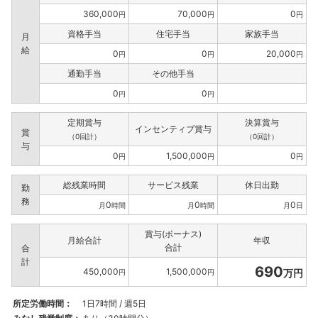
360,000
70,000
0
円
円
円
資格手当
住宅手当
家族手当
月
給
0
0
20,000
円
円
円
通勤手当
その他手当
0
0
円
円
定期賞与
決算賞与
インセンティブ賞与
賞
（0回計）
（0回計）
与
0
1,500,000
0
円
円
円
総残業時間
サービス残業
休日出勤
勤
務
0
0
0
月
時間
月
時間
月
日
賞与(ボーナス)
月給合計
年収
合計
合
計
690
450,000
1,500,000
万円
円
円
所定労働時間：
1日7時間 / 週5日