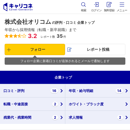
検索
ログイン
無料登録
メニュー
株式会社オリコム
の評判・口コミ 企業トップ
年収から採用情報（転職・新卒就職）まで
3.2
35
レポート数
件
フォロー
レポート投稿
フォロー企業に新着口コミが追加されるとメールで通知します
企業
トップ
口コミ・
評判
16
年収・
給与明細
14
転職・
中途面接
2
ホワイト・
ブラック度
残業代・
残業時間
2
求人情報
2