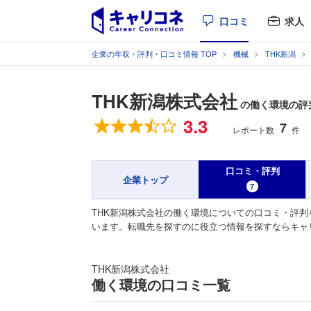
口コミ
求人
企業の年収・評判・口コミ情報 TOP
機械
THK新潟
THK新潟株式会社
の働く環境の評
総合評価
3.3
7
レポート数
件
口コミ・評判
企業トップ
7
THK新潟株式会社の働く環境についての口コミ・評判
います。転職先を探すのに役立つ情報を探すならキャ
THK新潟株式会社
働く環境の口コミ一覧