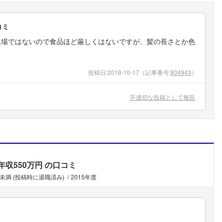
コミ
工場ではないので食品ほど厳しくはないですが、髪の長さとか色
投稿日:
2019-10-17
（記事番号:
804943
）
不適切な投稿として報告
年収550万円
の口コミ
年未満 (投稿時に退職済み)
2015年度