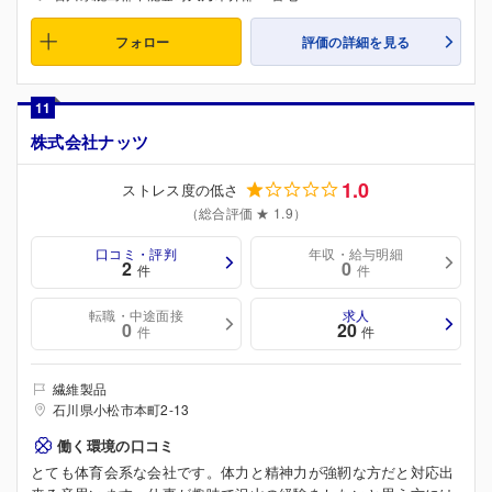
フォロー
評価の詳細を見る
11
株式会社ナッツ
1.0
ストレス度の低さ
（総合評価 ★ 1.9）
口コミ・評判
年収・給与明細
2
0
件
件
転職・中途面接
求人
0
20
件
件
繊維製品
石川県小松市本町2-13
働く環境の口コミ
とても体育会系な会社です。体力と精神力が強靭な方だと対応出