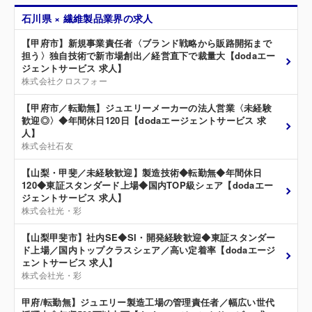
石川県 × 繊維製品業界の求人
【甲府市】新規事業責任者〈ブランド戦略から販路開拓まで
担う〉独自技術で新市場創出／経営直下で裁量大【dodaエー
ジェントサービス 求人】
株式会社クロスフォー
【甲府市／転勤無】ジュエリーメーカーの法人営業〈未経験
歓迎◎〉◆年間休日120日【dodaエージェントサービス 求
人】
株式会社石友
【山梨・甲斐／未経験歓迎】製造技術◆転勤無◆年間休日
120◆東証スタンダード上場◆国内TOP級シェア【dodaエー
ジェントサービス 求人】
株式会社光・彩
【山梨甲斐市】社内SE◆SI・開発経験歓迎◆東証スタンダー
ド上場／国内トップクラスシェア／高い定着率【dodaエージ
ェントサービス 求人】
株式会社光・彩
甲府/転勤無】ジュエリー製造工場の管理責任者／幅広い世代