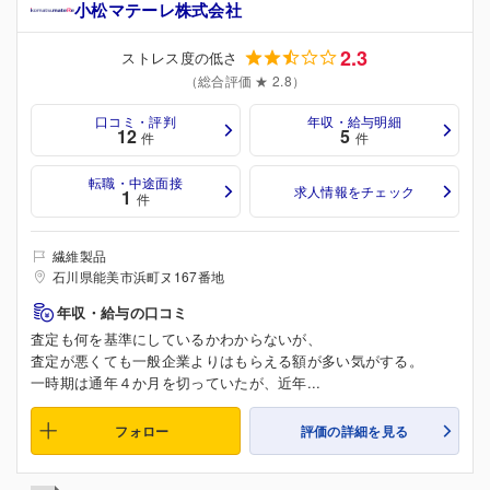
小松マテーレ株式会社
2.3
ストレス度の低さ
（総合評価 ★ 2.8）
口コミ・評判
年収・給与明細
12
5
件
件
転職・中途面接
求人情報をチェック
1
件
繊維製品
石川県能美市浜町ヌ167番地
年収・給与の口コミ
査定も何を基準にしているかわからないが、
査定が悪くても一般企業よりはもらえる額が多い気がする。
一時期は通年４か月を切っていたが、近年...
フォロー
評価の詳細を見る