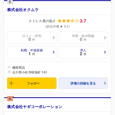
2
株式会社オクムラ
3.7
ストレス度の低さ
（総合評価 ★ 3.2）
口コミ・評判
年収・給与明細
0
0
件
件
転職・中途面接
求人
1
2
件
件
繊維製品
石川県小松市軽海町ラ61
フォロー
評価の詳細を見る
3
株式会社ヤギコーポレーション