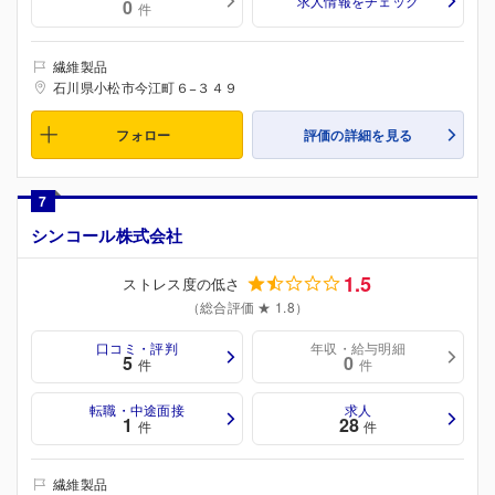
求人情報をチェック
0
件
繊維製品
石川県小松市今江町６−３４９
フォロー
評価の詳細を見る
7
シンコール株式会社
1.5
ストレス度の低さ
（総合評価 ★ 1.8）
口コミ・評判
年収・給与明細
5
0
件
件
転職・中途面接
求人
1
28
件
件
繊維製品