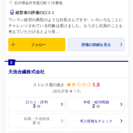
石川県金沢市直江町イ12番地
経営者の評価の口コミ
ワンマン経営の典型のような社長さんですが、いろいろなことに
チャレンジされている印象は受けました。もう少し社員のことも
考えていただけるとより良...
フォロー
評価の詳細を見る
8
天池合繊株式会社
1.5
ストレス度の低さ
（総合評価 ★ 1.3）
口コミ・評判
年収・給与明細
3
2
件
件
転職・中途面接
求人情報をチェック
0
件