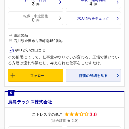
3
4
件
件
転職・中途面接
求人情報をチェック
0
件
繊維製品
石川県金沢市古府町南459番地
やりがいの口コミ
その部署によって、仕事量ややりがいが変わる。工場で働いてい
る方達は流れ作業だし、与えられた仕事をこなすだけ。
フォロー
評価の詳細を見る
5
鹿島テックス株式会社
3.0
ストレス度の低さ
（総合評価 ★ 2.0）