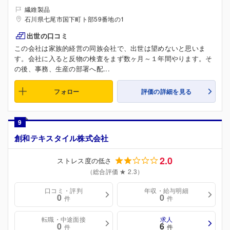
繊維製品
石川県七尾市国下町ト部59番地の1
出世の口コミ
この会社は家族的経営の同族会社で、出世は望めないと思いま
す。会社に入ると反物の検査をまず数ヶ月～１年間やります。そ
の後、事務、生産の部署へ配...
フォロー
評価の詳細を見る
9
創和テキスタイル株式会社
2.0
ストレス度の低さ
（総合評価 ★ 2.3）
口コミ・評判
年収・給与明細
0
0
件
件
転職・中途面接
求人
0
6
件
件