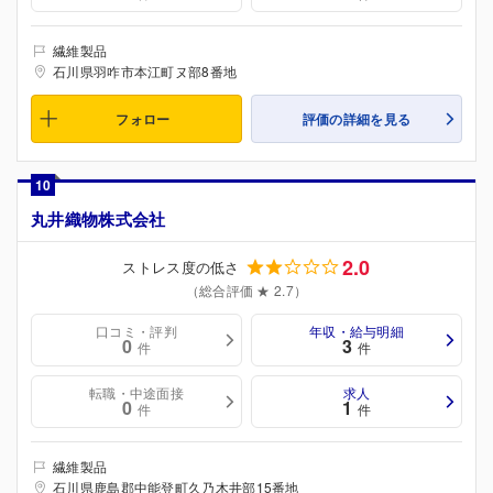
繊維製品
石川県羽咋市本江町ヌ部8番地
フォロー
評価の詳細を見る
10
丸井織物株式会社
2.0
ストレス度の低さ
（総合評価 ★ 2.7）
口コミ・評判
年収・給与明細
0
3
件
件
転職・中途面接
求人
0
1
件
件
繊維製品
石川県鹿島郡中能登町久乃木井部15番地