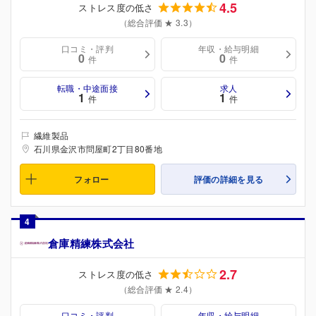
4.5
ストレス度の低さ
（総合評価 ★ 3.3）
口コミ・評判
年収・給与明細
0
0
件
件
転職・中途面接
求人
1
1
件
件
繊維製品
石川県金沢市問屋町2丁目80番地
フォロー
評価の詳細を見る
4
倉庫精練株式会社
2.7
ストレス度の低さ
（総合評価 ★ 2.4）
口コミ・評判
年収・給与明細