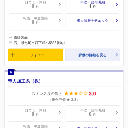
口コミ・評判
年収・給与明細
0
1
件
件
転職・中途面接
求人情報をチェック
0
件
繊維製品
石川県七尾市西下町へ部28番地1
フォロー
評価の詳細を見る
6
帝人加工糸（株）
3.0
ストレス度の低さ
（総合評価 ★ 3.3）
口コミ・評判
年収・給与明細
0
0
件
件
転職・中途面接