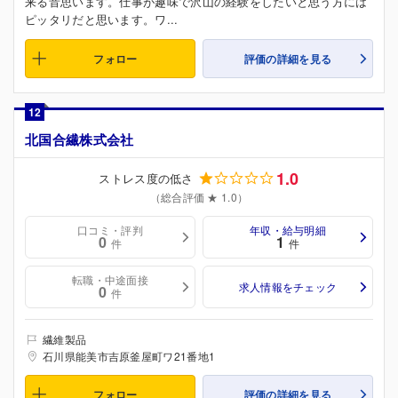
来る音思います。仕事が趣味で沢山の経験をしたいと思う方には
ピッタリだと思います。ワ...
フォロー
評価の詳細を見る
12
北国合繊株式会社
1.0
ストレス度の低さ
（総合評価 ★ 1.0）
口コミ・評判
年収・給与明細
0
1
件
件
転職・中途面接
求人情報をチェック
0
件
繊維製品
石川県能美市吉原釜屋町ワ21番地1
フォロー
評価の詳細を見る