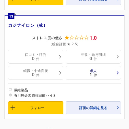
13
カジナイロン（株）
1.0
ストレス度の低さ
（総合評価 ★ 2.5）
口コミ・評判
年収・給与明細
0
0
件
件
転職・中途面接
求人
0
1
件
件
繊維製品
石川県金沢市梅田町ハ４８
フォロー
評価の詳細を見る