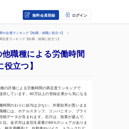
無料会員登録
ログイン
業界の企業ランキング【転職・就職に役立つ】
の満足度ランキング【転職・就職に役立つ】
の他職種による労働時間
に役立つ】
職種の評価による労働時間の満足度ランキングで
提供しています。60万以上の登録企業から気になる
働時間のわりに給与は少ない、作業効率が悪いまま
職種には、ホテルスタッフ、コンパニオン、ブライ
投稿データが含まれます。石川は、漁業が盛んで、
１位。金沢市は金箔生産量の99％のシェアがありま
も。輸送用機器は、自動車やバイク、トラックなど