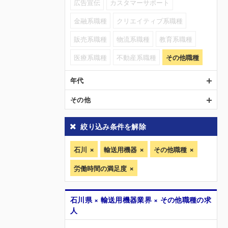
広告宣伝
カスタマーサポート
金融系職種
クリエイティブ系職種
販売系職種
物流系職種
教育系職種
医療系職種
不動産系職種
その他職種
年代
その他
絞り込み条件を解除
石川
輸送用機器
その他職種
労働時間の満足度
石川県 × 輸送用機器業界 × その他職種の求
人