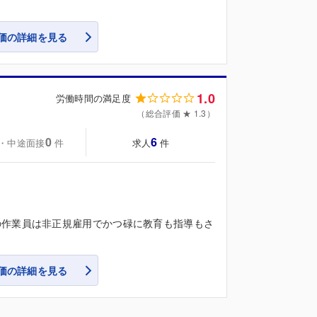
価の詳細を見る
1.0
労働時間の満足度
（総合評価 ★ 1.3）
0
6
・中途面接
求人
件
件
の作業員は非正規雇用でかつ碌に教育も指導もさ
価の詳細を見る