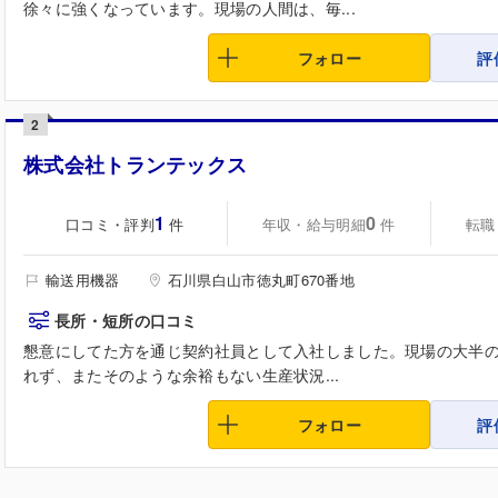
徐々に強くなっています。現場の人間は、毎...
フォロー
評
2
株式会社トランテックス
1
0
口コミ・評判
年収・給与明細
転職
件
件
輸送用機器
石川県白山市徳丸町670番地
長所・短所の口コミ
懇意にしてた方を通じ契約社員として入社しました。現場の大半
れず、またそのような余裕もない生産状況...
フォロー
評