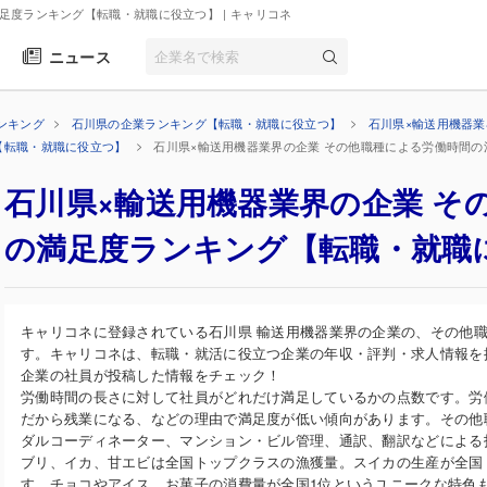
満足度ランキング【転職・就職に役立つ】
| キャリコネ
ニュース
ンキング
石川県の企業ランキング【転職・就職に役立つ】
石川県×輸送用機器
【転職・就職に役立つ】
石川県×輸送用機器業界の企業 その他職種による労働時間
石川県×輸送用機器業界の企業 そ
の満足度ランキング【転職・就職
キャリコネに登録されている石川県 輸送用機器業界の企業の、その他
す。キャリコネは、転職・就活に役立つ企業の年収・評判・求人情報を
企業の社員が投稿した情報をチェック！
労働時間の長さに対して社員がどれだけ満足しているかの点数です。労
だから残業になる、などの理由で満足度が低い傾向があります。その他
ダルコーディネーター、マンション・ビル管理、通訳、翻訳などによる
ブリ、イカ、甘エビは全国トップクラスの漁獲量。スイカの生産が全国
す。チョコやアイス、お菓子の消費量が全国1位というユニークな特色