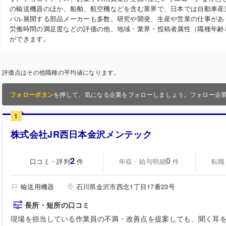
の輸送機器のほか、船舶、航空機などを含む業界で、日本では自動車産
バル展開する部品メーカーも多数。研究や開発、生産や営業の仕事があ
労働時間の満足度などの評価の他、地域・業界・投稿者属性（職種年齢
ができます。
評価点はその他職種の平均値になります。
フォローボタン
を押して、気になる企業をフォローしましょう。フォロー企
1
株式会社JR西日本金沢メンテック
2
0
口コミ・評判
年収・給与明細
転職
件
件
輸送用機器
石川県金沢市西念1丁目17番23号
長所・短所の口コミ
現場を担当している作業員の不満・改善点を提案しても、聞く耳