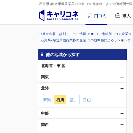
石川県×輸送用機器業界の企業 その他職種による労働時間の
口コミ
求人
企業の年収・評判・口コミ情報 TOP
地域別口コミ企業ラ
石川県×輸送用機器業界の企業 その他職種によるランキング
他の地域から探す
北海道・東北
関東
北陸
新潟
石川
福井
富山
中部
関西