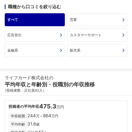
職種から口コミを絞り込む
すべて
営業
広告宣伝
カスタマーサポート
金融系
販売系
ライフカード株式会社の
平均年収と年齢別・役職別の年収推移
（投稿者数：正社員42人）
475.3
投稿者の平均年収
万円
244
864
年収範囲
万～
万円
31.6
平均年齢
歳