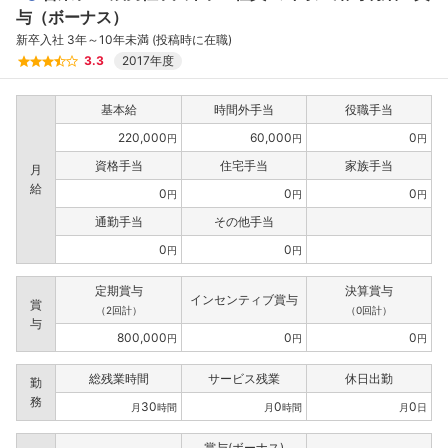
与（ボーナス）
新卒入社 3年～10年未満 (投稿時に在職)
3.3
2017年度
基本給
時間外手当
役職手当
220,000
60,000
0
円
円
円
資格手当
住宅手当
家族手当
月
給
0
0
0
円
円
円
通勤手当
その他手当
0
0
円
円
定期賞与
決算賞与
インセンティブ賞与
賞
（2回計）
（0回計）
与
800,000
0
0
円
円
円
総残業時間
サービス残業
休日出勤
勤
務
30
0
0
月
時間
月
時間
月
日
賞与(ボーナス)