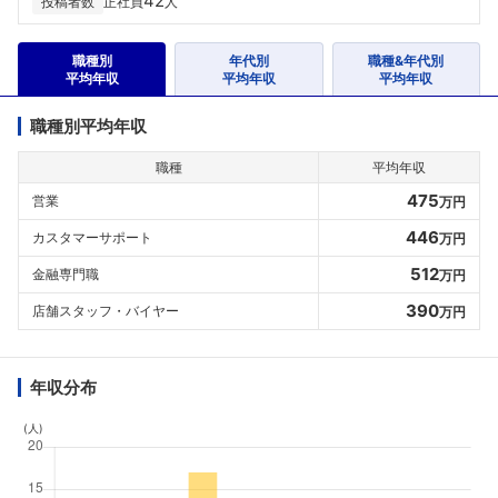
42
投稿者数
正社員
人
職種別
年代別
職種&年代別
平均年収
平均年収
平均年収
職種別平均年収
職種
平均年収
475
営業
万円
446
カスタマーサポート
万円
512
金融専門職
万円
390
店舗スタッフ・バイヤー
万円
年収分布
(人)