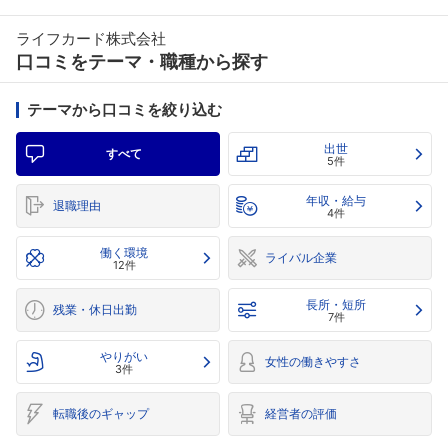
ライフカード株式会社
口コミをテーマ・職種から探す
テーマから口コミを絞り込む
出世
すべて
5件
年収・給与
退職理由
4件
働く環境
ライバル企業
12件
長所・短所
残業・休日出勤
7件
やりがい
女性の働きやすさ
3件
転職後のギャップ
経営者の評価