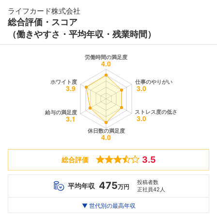
ライフカード株式会社
総合評価・スコア
（働きやすさ・平均年収・残業時間）
3.5
総合評価
投稿者数
475
平均年収
万円
正社員42人
世代別
20代
▼ 世代別の最高年収
30代
40代
最高年収
529
864
836
万
万
万