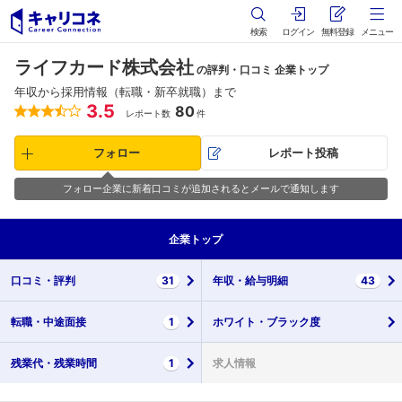
検索
ログイン
無料登録
メニュー
ライフカード株式会社
の評判・口コミ 企業トップ
年収から採用情報（転職・新卒就職）まで
3.5
80
レポート数
件
フォロー
レポート投稿
フォロー企業に新着口コミが追加されるとメールで通知します
企業
トップ
口コミ・
評判
31
年収・
給与明細
43
転職・
中途面接
1
ホワイト・
ブラック度
残業代・
残業時間
1
求人情報