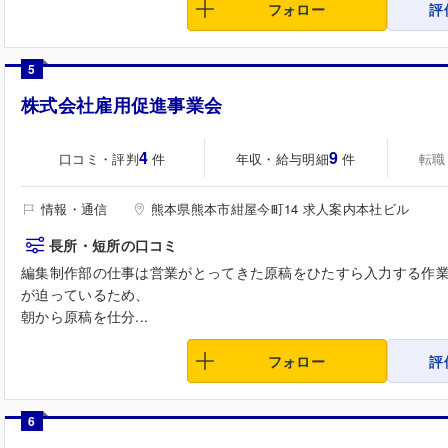
フォロー
評
5
株式会社雇用促進事業会
4
9
口コミ・評判
年収・給与明細
転職
件
件
情報・通信
熊本県熊本市紺屋今町14 求人案内本社ビル
長所・短所の口コミ
編集制作部の仕事は営業がとってきた原稿をひたすら入力する作
が迫っているため、
朝から原稿を仕分...
フォロー
評
6