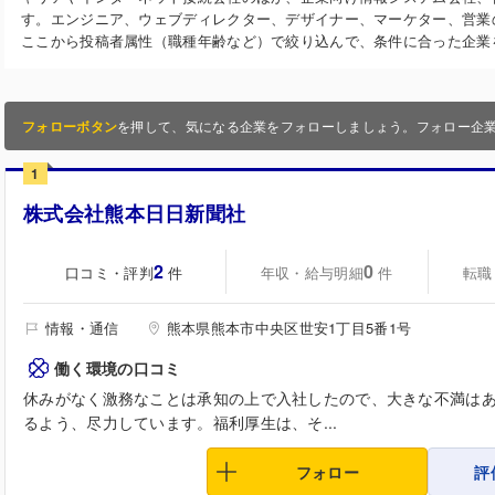
す。エンジニア、ウェブディレクター、デザイナー、マーケター、営業
ここから投稿者属性（職種年齢など）で絞り込んで、条件に合った企業
フォローボタン
を押して、気になる企業をフォローしましょう。フォロー企
1
株式会社熊本日日新聞社
2
0
口コミ・評判
年収・給与明細
転職
件
件
情報・通信
熊本県熊本市中央区世安1丁目5番1号
働く環境の口コミ
休みがなく激務なことは承知の上で入社したので、大きな不満は
るよう、尽力しています。福利厚生は、そ...
フォロー
評