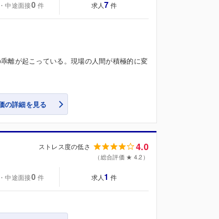
0
7
・中途面接
求人
件
件
の乖離が起こっている。現場の人間が積極的に変
価の詳細を見る
4.0
ストレス度の低さ
（総合評価 ★ 4.2）
0
1
・中途面接
求人
件
件