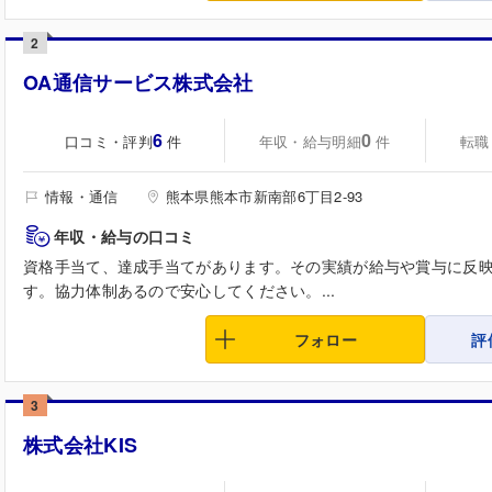
2
OA通信サービス株式会社
6
0
口コミ・評判
年収・給与明細
転職
件
件
情報・通信
熊本県熊本市新南部6丁目2-93
年収・給与の口コミ
資格手当て、達成手当てがあります。その実績が給与や賞与に反
す。協力体制あるので安心してください。...
フォロー
評
3
株式会社KIS