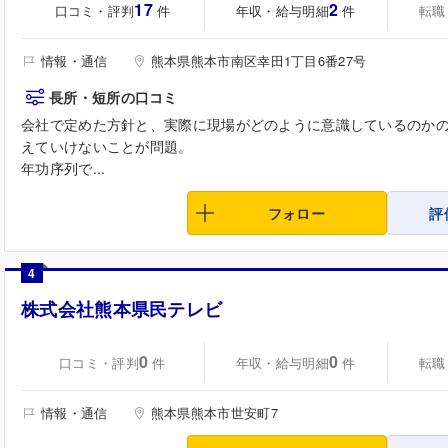
17
2
口コミ・評判
年収・給与明細
転職
件
件
情報・通信
熊本県熊本市南区幸田1丁目6番27号
長所・短所の口コミ
会社で定めた方針と、実際に現場がどのように意識しているのか
えていけないことが問題。
年功序列で...
フォロー
評
4
株式会社熊本県民テレビ
0
0
口コミ・評判
年収・給与明細
転職
件
件
情報・通信
熊本県熊本市世安町7