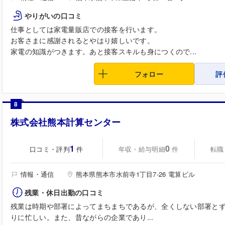
やりがいの口コミ
仕事としては家電量販店での接客を行います。
お客さまに感謝されるとやはり嬉しいです。
家電の知識がつきます。あと接客スキルも身につくので...
フォロー
評
8
株式会社熊本計算センター
1
0
口コミ・評判
年収・給与明細
転職
件
件
情報・通信
熊本県熊本市水前寺1丁目7-26 電算ビル
残業・休日出勤の口コミ
残業は時期や部署によってまちまちであるが、全くしない部署と
りに忙しい。また、昔ながらの企業であり...