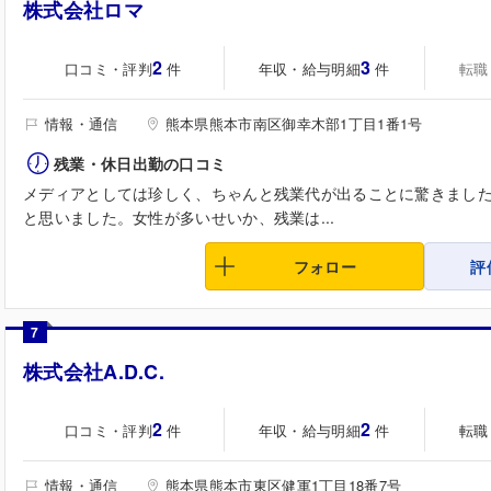
株式会社ロマ
2
3
口コミ・評判
年収・給与明細
転職
件
件
情報・通信
熊本県熊本市南区御幸木部1丁目1番1号
残業・休日出勤の口コミ
メディアとしては珍しく、ちゃんと残業代が出ることに驚きまし
と思いました。女性が多いせいか、残業は...
フォロー
評
7
株式会社A.D.C.
2
2
口コミ・評判
年収・給与明細
転職
件
件
情報・通信
熊本県熊本市東区健軍1丁目18番7号