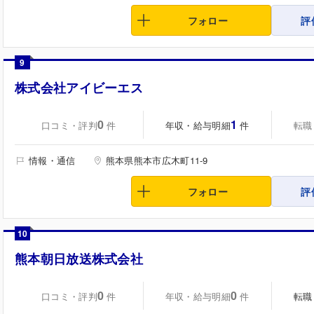
フォロー
評
9
株式会社アイビーエス
0
1
口コミ・評判
年収・給与明細
転職
件
件
情報・通信
熊本県熊本市広木町11-9
フォロー
評
10
熊本朝日放送株式会社
0
0
口コミ・評判
年収・給与明細
転職
件
件