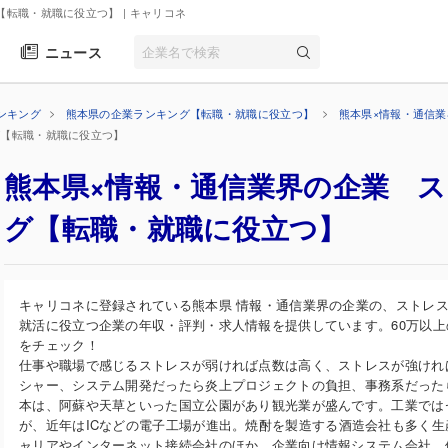
【転職・就職に役立つ】
| キャリコネ
ニュース
ンキング
熊本県の企業ランキング【転職・就職に役立つ】
熊本県×情報・通信
グ【転職・就職に役立つ】
熊本県×情報・通信業界の企業 
グ【転職・就職に役立つ】
キャリコネに登録されている熊本県 情報・通信業界の企業の、ストレ
就活に役立つ企業の年収・評判・求人情報を提供しています。60万以
をチェック！
仕事や職場で感じるストレスが弱ければ点数は高く、ストレスが強けれ
シャー、システム開発だったら炎上プロジェクトの負担、事務系だった
本は、阿蘇や天草といった国立公園があり観光業が盛んです。工業では
が、近年はICなどの電子工場が進出。焼酎を製造する酒造会社も多く
ャリアやインターネット接続会社のほか、企業向け情報システム会社、