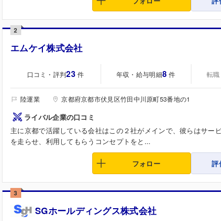
フォロー
評
2
エムケイ株式会社
23
8
口コミ・評判
年収・給与明細
転職
件
件
陸運業
京都府京都市伏見区竹田中川原町53番地の1
ライバル企業の口コミ
主に京都で活躍している会社はこの２社がメインで、彼らはサー
を走らせ、利用してもらうコンセプトをと...
フォロー
評
3
SGホールディングス株式会社