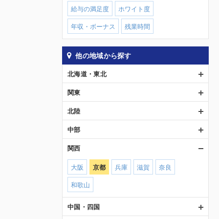
給与の満足度
ホワイト度
年収・ボーナス
残業時間
他の地域から探す
北海道・東北
関東
北陸
中部
関西
大阪
京都
兵庫
滋賀
奈良
和歌山
中国・四国