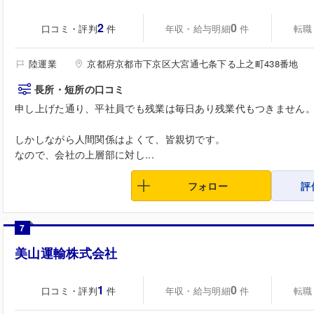
2
0
口コミ・評判
年収・給与明細
転職
件
件
陸運業
京都府京都市下京区大宮通七条下る上之町438番地
長所・短所の口コミ
申し上げた通り、平社員でも残業は毎日あり残業代もつきません
しかしながら人間関係はよくて、皆親切です。
なので、会社の上層部に対し...
フォロー
評
7
美山運輸株式会社
1
0
口コミ・評判
年収・給与明細
転職
件
件