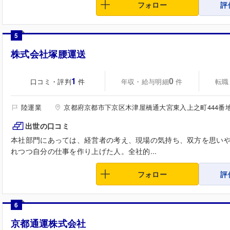
フォロー
評
5
株式会社塚腰運送
1
0
口コミ・評判
年収・給与明細
転職
件
件
陸運業
京都府京都市下京区木津屋橋通大宮東入上之町444番
出世の口コミ
本社部門にあっては、経営者の考え、現場の気持ち、双方を思い
れつつ自分の仕事を作り上げた人。全社的...
フォロー
評
6
京都通運株式会社