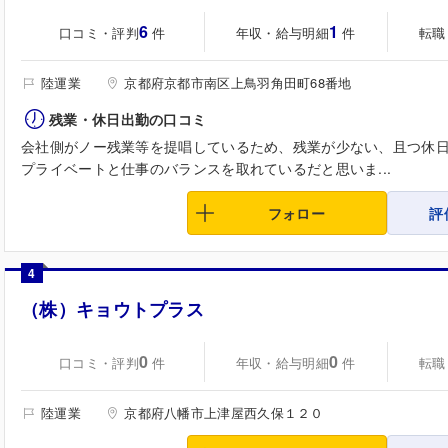
6
1
口コミ・評判
年収・給与明細
転職
件
件
陸運業
京都府京都市南区上鳥羽角田町68番地
残業・休日出勤の口コミ
会社側がノー残業等を提唱しているため、残業が少ない、且つ休
プライベートと仕事のバランスを取れているだと思いま...
フォロー
評
4
（株）キョウトプラス
0
0
口コミ・評判
年収・給与明細
転職
件
件
陸運業
京都府八幡市上津屋西久保１２０