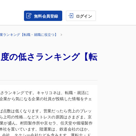
無料会員登録
ログイン
企業ランキング【転職・就職に役立つ】
ス度の低さランキング【転
低さランキングです。キャリコネは、転職・就活に
録企業から気になる企業の社員が投稿した情報をチェ
ば点数は低くなります。営業だったら売上のプレッ
ら上司の性格…などストレスの原因はさまざま。京
光業が盛ん。村田製作所や京セラ、任天堂や堀場製作
本社を置いています。陸運業は、鉄道会社のほか、
L）会社、タクシー会社などを含みます。運転士・ド