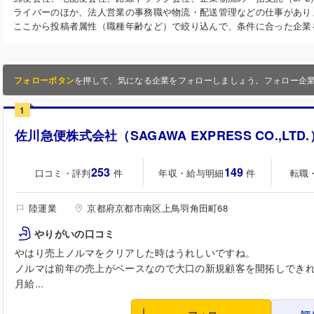
ライバーのほか、法人営業の事務職や物流・配送管理などの仕事があり
ここから投稿者属性（職種年齢など）で絞り込んで、条件に合った企業
フォローボタン
を押して、気になる企業をフォローしましょう。フォロー企
1
佐川急便株式会社（SAGAWA EXPRESS CO.,LTD.
253
149
口コミ・評判
年収・給与明細
転職
件
件
陸運業
京都府京都市南区上鳥羽角田町68
やりがいの口コミ
やはり売上ノルマをクリアした時はうれしいですね。
ノルマは前年の売上がベースなので大口の新規顧客を開拓しでき
月給...