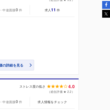
0
11
・中途面接
求人
件
件
。
価の詳細を見る
4.0
ストレス度の低さ
（総合評価 ★ 2.2）
0
・中途面接
求人情報をチェック
件