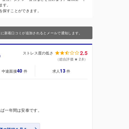
ます。
を探すことができます。
業に新着口コミが追加されるとメールで通知します。
2.5
ストレス度の低さ
）
（総合評価 ★ 2.8）
40
13
・中途面接
求人
件
件
れば一年間は安泰です。