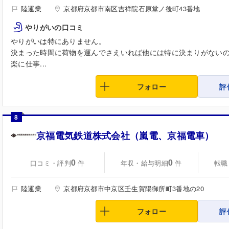
陸運業
京都府京都市南区吉祥院石原堂ノ後町43番地
やりがいの口コミ
やりがいは特にありません。
決まった時間に荷物を運んでさえいれば他には特に決まりがない
楽に仕事...
フォロー
評
8
京福電気鉄道株式会社（嵐電、京福電車）
0
0
口コミ・評判
年収・給与明細
転職
件
件
陸運業
京都府京都市中京区壬生賀陽御所町3番地の20
フォロー
評