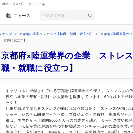
・就職に役立つ】
| キャリコネ
ニュース
ンキング
京都府の企業ランキング【転職・就職に役立つ】
京都府×陸運業界の
職・就職に役立つ】
京都府×陸運業界の企業 ストレ
職・就職に役立つ】
キャリコネに登録されている京都府 陸運業界の企業の、ストレス度の
役立つ企業の年収・評判・求人情報を提供しています。60万以上の登
ック！
仕事や職場で感じるストレスが弱ければ点数は高く、ストレスが強けれ
シャー、システム開発だったら炎上プロジェクトの負担、事務系だった
都は、国内外から年間約5000万人もの観光客が訪れ、サービス業や観
所など、伝統産業に起源を持つ非財閥系のベンチャー出身の成長企業が
郵便会社、宅配便会社、路線トラック会社、企業物流の一括受託（3P