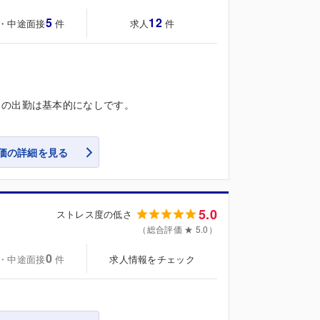
5
12
・中途面接
求人
件
件
日の出勤は基本的になしです。
価の詳細を見る
5.0
ストレス度の低さ
（総合評価 ★ 5.0）
0
・中途面接
求人情報をチェック
件