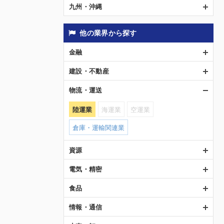
九州・沖縄
他の業界から探す
金融
建設・不動産
物流・運送
陸運業
海運業
空運業
倉庫・運輸関連業
資源
電気・精密
食品
情報・通信