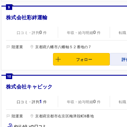
9
株式会社彩絆運輸
0
0
口コミ・評判
年収・給与明細
転職
件
件
陸運業
京都府八幡市八幡軸５２番地の７
フォロー
評
10
株式会社キャビック
1
0
口コミ・評判
年収・給与明細
転職
件
件
陸運業
京都府京都市右京区梅津段町8番地
やりがいの口コミ