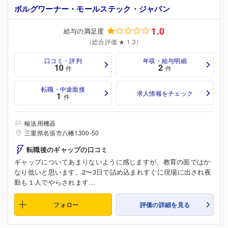
ボルグワーナー・モールステック・ジャパン
1.0
給与の満足度
（総合評価 ★ 1.3）
口コミ・評判
年収・給与明細
10
2
件
件
転職・中途面接
求人情報をチェック
1
件
輸送用機器
三重県名張市八幡1300-50
転職後のギャップの口コミ
ギャップについてあまりないように感じますが、教育の面ではか
なり低いと思います。2〜3日で詰め込まれすぐに現場に出され夜
勤も１人でやらされます...
フォロー
評価の詳細を見る