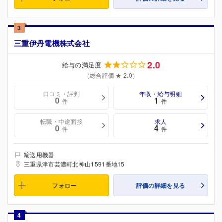
3
三重伊丹電機株式会社
2.0
給与の満足度
（総合評価 ★ 2.0）
口コミ・評判
年収・給与明細
0
1
件
件
転職・中途面接
求人
0
4
件
件
輸送用機器
三重県津市芸濃町北神山1591番地15
フォロー
評価の詳細を見る
4