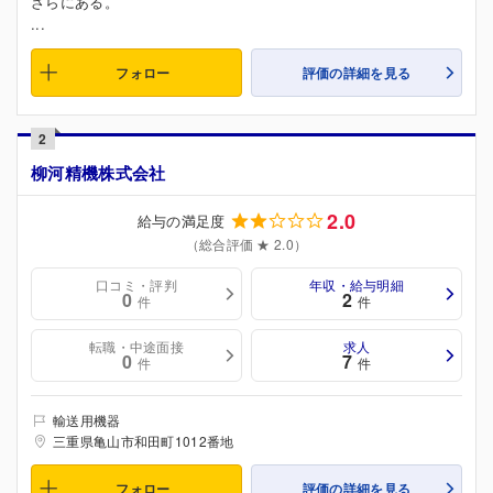
ざらにある。
...
フォロー
評価の詳細を見る
2
柳河精機株式会社
2.0
給与の満足度
（総合評価 ★ 2.0）
口コミ・評判
年収・給与明細
0
2
件
件
転職・中途面接
求人
0
7
件
件
輸送用機器
三重県亀山市和田町1012番地
フォロー
評価の詳細を見る