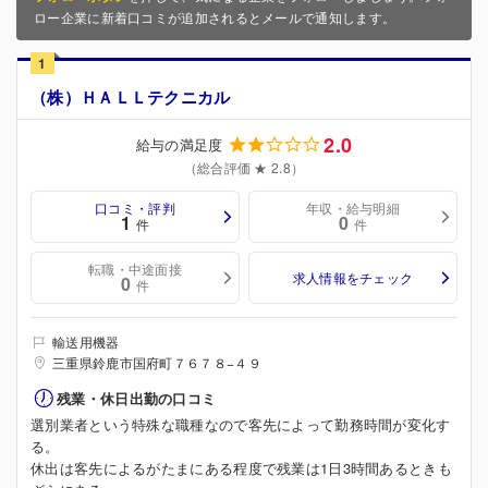
ロー企業に新着口コミが追加されるとメールで通知します。
1
（株）ＨＡＬＬテクニカル
2.0
給与の満足度
（総合評価 ★ 2.8）
口コミ・評判
年収・給与明細
1
0
件
件
転職・中途面接
求人情報をチェック
0
件
輸送用機器
三重県鈴鹿市国府町７６７８−４９
残業・休日出勤の口コミ
選別業者という特殊な職種なので客先によって勤務時間が変化す
る。
休出は客先によるがたまにある程度で残業は1日3時間あるときも