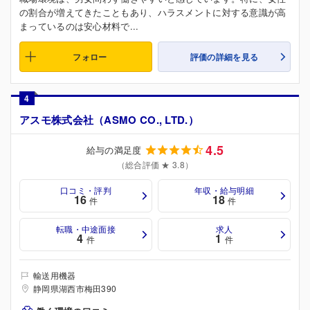
の割合が増えてきたこともあり、ハラスメントに対する意識が高
まっているのは安心材料で...
フォロー
評価の詳細を見る
4
アスモ株式会社（ASMO CO., LTD.）
4.5
給与の満足度
（総合評価 ★ 3.8）
口コミ・評判
年収・給与明細
16
18
件
件
転職・中途面接
求人
4
1
件
件
輸送用機器
静岡県湖西市梅田390