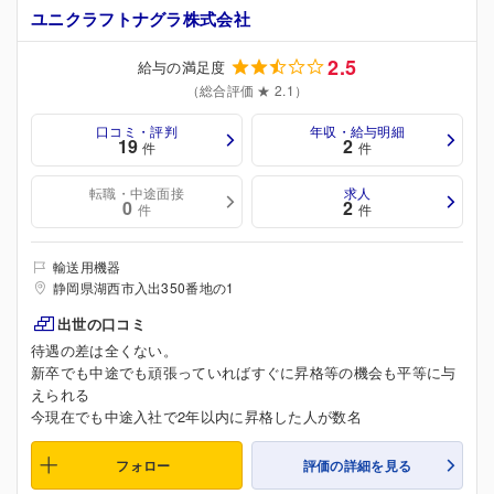
ユニクラフトナグラ株式会社
2.5
給与の満足度
（総合評価 ★ 2.1）
口コミ・評判
年収・給与明細
19
2
件
件
転職・中途面接
求人
0
2
件
件
輸送用機器
静岡県湖西市入出350番地の1
出世の口コミ
待遇の差は全くない。
新卒でも中途でも頑張っていればすぐに昇格等の機会も平等に与
えられる
今現在でも中途入社で2年以内に昇格した人が数名
フォロー
評価の詳細を見る