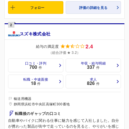
フォロー
評価の詳細を見る
2
スズキ株式会社
2.4
給与の満足度
（総合評価 ★ 3.2）
口コミ・評判
年収・給与明細
700
337
件
件
転職・中途面接
求人
18
826
件
件
輸送用機器
静岡県浜松市中央区高塚町300番地
転職後のギャップの口コミ
自動車やバイクに関わる仕事に魅力を感じて入社しました。自分
が携わった製品が街中で走っているのを見ると、やりがいを感じ