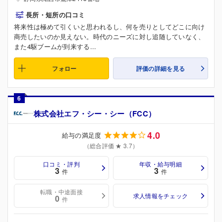
長所・短所の口コミ
将来性は極めて引くいと思われるし、何を売りとしてどこに向け
商売したいのか見えない。時代のニーズに対し追随していなく、
また4駆ブームが到来する...
フォロー
評価の詳細を見る
6
株式会社エフ・シー・シー（FCC）
4.0
給与の満足度
（総合評価 ★ 3.7）
口コミ・評判
年収・給与明細
3
3
件
件
転職・中途面接
求人情報をチェック
0
件