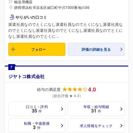
輸送用機器
静岡県浜松市浜名区細江町中川7000番地の36
やりがいの口コミ
派遣社員なのでとくになし派遣社員なのでとくになし派遣社員な
のでとくになし派遣社員なのでとくになし派遣社員なのでとくに
なし派遣社員なのでとくに...
フォロー
評価の詳細を見る
7
ジヤトコ株式会社
4.0
給与の満足度
（総合評価 ★ 4.3）
口コミ・評判
年収・給与明細
35
31
件
件
転職・中途面接
求人情報をチェック
3
件