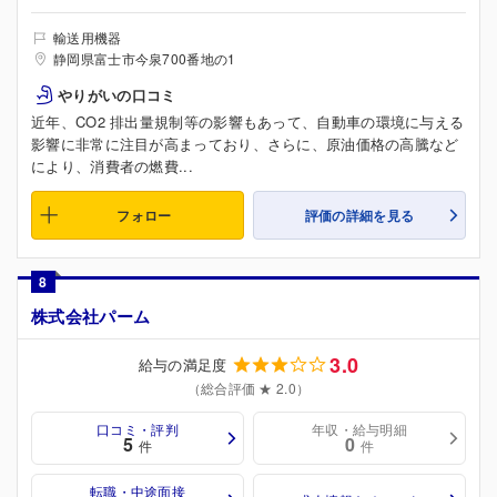
輸送用機器
静岡県富士市今泉700番地の1
やりがいの口コミ
近年、CO2 排出量規制等の影響もあって、自動車の環境に与える
影響に非常に注目が高まっており、さらに、原油価格の高騰など
により、消費者の燃費...
フォロー
評価の詳細を見る
8
株式会社パーム
3.0
給与の満足度
（総合評価 ★ 2.0）
口コミ・評判
年収・給与明細
5
0
件
件
転職・中途面接