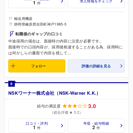
求人情報をチェック
1
件
輸送用機器
静岡県榛原郡吉田町神戸1985-5
転職後のギャップの口コミ
中途採用の場合は、面接時の内容に注意が必要です。
面接時での口頭内容が、採用後相違することがある為、採用時に
は何かしらの書面で内容を残して...
フォロー
評価の詳細を見る
9
NSKワーナー株式会社（NSK-Warner K.K.）
3.0
給与の満足度
（総合評価 ★ 3.2）
口コミ・評判
年収・給与明細
1
2
件
件