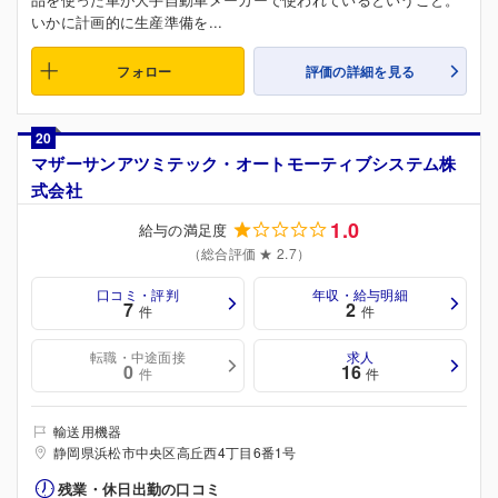
いかに計画的に生産準備を...
フォロー
評価の詳細を見る
20
マザーサンアツミテック・オートモーティブシステム株
式会社
1.0
給与の満足度
（総合評価 ★ 2.7）
口コミ・評判
年収・給与明細
7
2
件
件
転職・中途面接
求人
0
16
件
件
輸送用機器
静岡県浜松市中央区高丘西4丁目6番1号
残業・休日出勤の口コミ