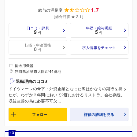
1.7
給与の満足度
（総合評価 ★ 2.1）
口コミ・評判
年収・給与明細
9
5
件
件
転職・中途面接
求人情報をチェック
0
件
輸送用機器
静岡県沼津市大岡3744番地
退職理由の口コミ
ドイツマーレの傘下・外資企業となった際はかなりの期待を持っ
たが、わずか２年間において2度におけるリストラ。会社存続、
収益改善の為に必要不可欠...
フォロー
評価の詳細を見る
13