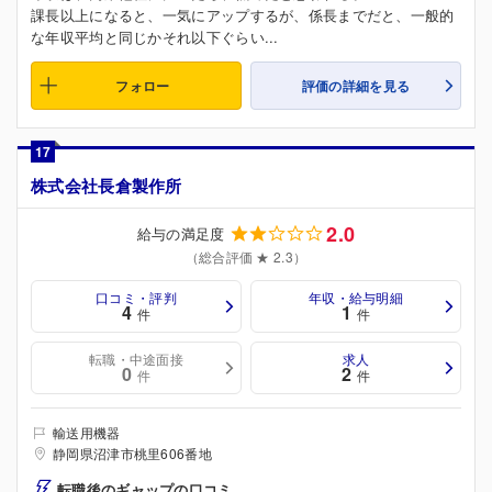
課長以上になると、一気にアップするが、係長までだと、一般的
な年収平均と同じかそれ以下ぐらい...
フォロー
評価の詳細を見る
17
株式会社長倉製作所
2.0
給与の満足度
（総合評価 ★ 2.3）
口コミ・評判
年収・給与明細
4
1
件
件
転職・中途面接
求人
0
2
件
件
輸送用機器
静岡県沼津市桃里606番地
転職後のギャップの口コミ