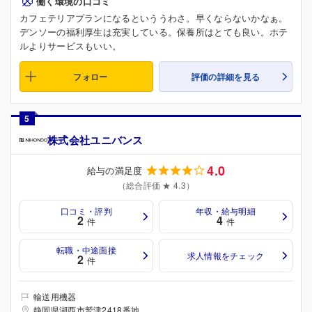
働く環境の口コミ
カフェテリアプランになるといううわさ。早くならないかなぁ。
デンソーの福利厚生は充実している。保養所はとても良い。ホテ
ルよりサービスもいい。
フォロー
評価の詳細を見る
5
株式会社ユニバンス
4.0
給与の満足度
（総合評価 ★ 4.3）
口コミ・評判
年収・給与明細
2
4
件
件
転職・中途面接
求人情報をチェック
2
件
輸送用機器
静岡県湖西市鷲津2418番地