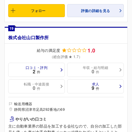
フォロー
評価の詳細を見る
19
株式会社山口製作所
1.0
給与の満足度
（総合評価 ★ 1.7）
口コミ・評判
年収・給与明細
2
0
件
件
転職・中途面接
求人
0
9
件
件
輸送用機器
静岡県沼津市足高292番地の69
やりがいの口コミ
主に自動車業界の部品を加工する会社なので、自分の加工した部
品を使った車が大手自動車メーカーで使われているということ。