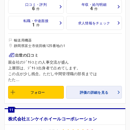
口コミ・評判
年収・給与明細
6
4
件
件
転職・中途面接
求人情報をチェック
1
件
輸送用機器
静岡県富士市依田橋125番地の1
出世の口コミ
親会社のｼﾞﾔﾄｺとの人事交流が盛ん
上層部は、ｼﾞﾔﾄｺ出身者で占めてします。
この点が少し残念。ただし中間管理職の部長までは
たた...
フォロー
評価の詳細を見る
11
株式会社エンケイホイールコーポレーション