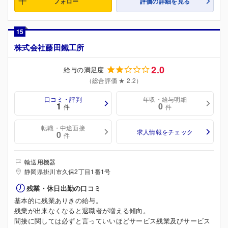
フォロー
評価の詳細を見る
15
株式会社藤田鐵工所
2.0
給与の満足度
（総合評価 ★ 2.2）
口コミ・評判
年収・給与明細
1
0
件
件
転職・中途面接
求人情報をチェック
0
件
輸送用機器
静岡県掛川市久保2丁目1番1号
残業・休日出勤の口コミ
基本的に残業ありきの給与。
残業が出来なくなると退職者が増える傾向。
間接に関しては必ずと言っていいほどサービス残業及びサービス