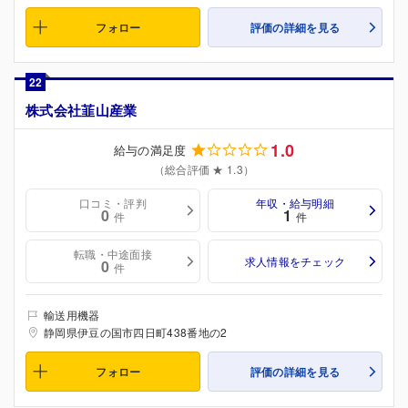
フォロー
評価の詳細を見る
22
株式会社韮山産業
1.0
給与の満足度
（総合評価 ★ 1.3）
口コミ・評判
年収・給与明細
0
1
件
件
転職・中途面接
求人情報をチェック
0
件
輸送用機器
静岡県伊豆の国市四日町438番地の2
フォロー
評価の詳細を見る