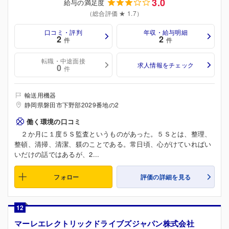
3.0
給与の満足度
（総合評価 ★ 1.7）
口コミ・評判
年収・給与明細
2
2
件
件
転職・中途面接
求人情報をチェック
0
件
輸送用機器
静岡県磐田市下野部2029番地の2
働く環境の口コミ
２か月に１度５Ｓ監査というものがあった。５Ｓとは、整理、
整頓、清掃、清潔、躾のことである。常日頃、心がけていればい
いだけの話ではあるが、2...
フォロー
評価の詳細を見る
12
マーレエレクトリックドライブズジャパン株式会社