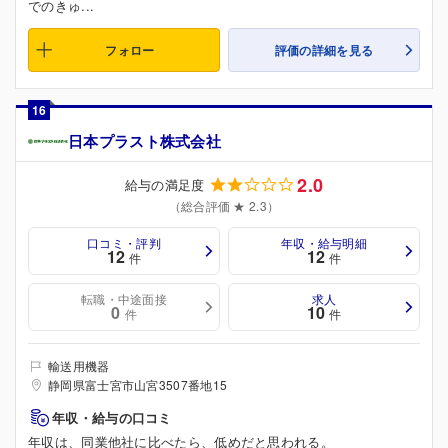
でのきゅ...
フォロー
評価の詳細を見る
16
日本プラスト株式会社
2.0
給与の満足度
（総合評価 ★ 2.3）
口コミ・評判
年収・給与明細
12
12
件
件
転職・中途面接
求人
0
10
件
件
輸送用機器
静岡県富士宮市山宮3507番地15
年収・給与の口コミ
年収は、同業他社に比べたら、低めだと思われる。