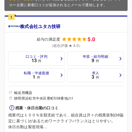
ロー企業に新着口コミが追加されるとメールで通知します。
1
株式会社ユタカ技研
5.0
給与の満足度
（総合評価 ★ 4.0）
口コミ・評判
年収・給与明細
13
9
件
件
転職・中途面接
求人
1
3
件
件
輸送用機器
静岡県浜松市中央区豊町508番地の1
残業・休日出勤の口コミ
残業代は１００％全額支給であり、組合員は月々の残業規制(36協
定に基づく)があるためワークライフバランスはとりやすい。
休日出勤は製造現場...