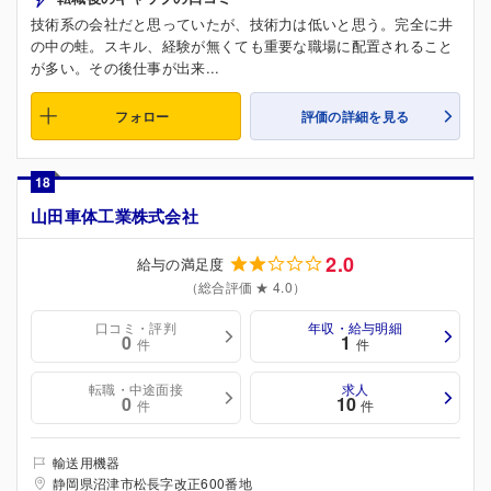
技術系の会社だと思っていたが、技術力は低いと思う。完全に井
の中の蛙。スキル、経験が無くても重要な職場に配置されること
が多い。その後仕事が出来...
フォロー
評価の詳細を見る
18
山田車体工業株式会社
2.0
給与の満足度
（総合評価 ★ 4.0）
口コミ・評判
年収・給与明細
0
1
件
件
転職・中途面接
求人
0
10
件
件
輸送用機器
静岡県沼津市松長字改正600番地