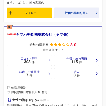
ます。しかし、国内営業の...
フォロー
評価の詳細を見る
3
ヤマハ発動機株式会社（ヤマ発）
3.0
給与の満足度
（総合評価 ★ 2.7）
口コミ・評判
年収・給与明細
308
115
件
件
転職・中途面接
求人
7
3
件
件
輸送用機器
静岡県磐田市新貝2500番地
女性の働きやすさの口コミ
職場環境は、男女問わず働きやすいと感じています。特に、女性