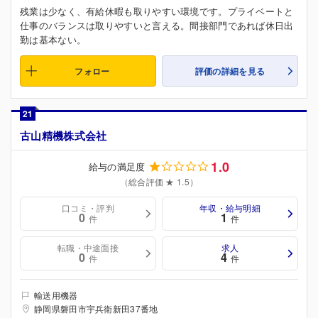
残業は少なく、有給休暇も取りやすい環境です。プライベートと
仕事のバランスは取りやすいと言える。間接部門であれば休日出
勤は基本ない。
フォロー
評価の詳細を見る
21
古山精機株式会社
1.0
給与の満足度
（総合評価 ★ 1.5）
口コミ・評判
年収・給与明細
0
1
件
件
転職・中途面接
求人
0
4
件
件
輸送用機器
静岡県磐田市宇兵衛新田37番地