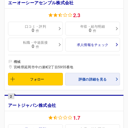
エーオーシーアセンブル株式会社
2.3
口コミ・評判
年収・給与明細
0
0
件
件
転職・中途面接
求人情報をチェック
0
件
機械
宮崎県延岡市中の瀬町2丁目5955番地
フォロー
評価の詳細を見る
2
アートジャパン株式会社
1.7