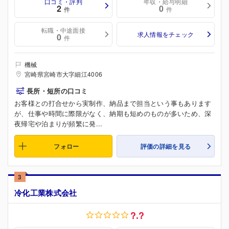
口コミ・評判
年収・給与明細
2
0
件
件
転職・中途面接
求人情報をチェック
0
件
機械
宮崎県宮崎市大字細江4006
長所・短所の口コミ
お客様との打合せから実制作、納品まで担当という事もあります
が、仕事や時間に際限がなく、納期も短めのものが多いため、深
夜帰宅や泊まりが頻繁に発...
フォロー
評価の詳細を見る
3
冷化工業株式会社
?.?