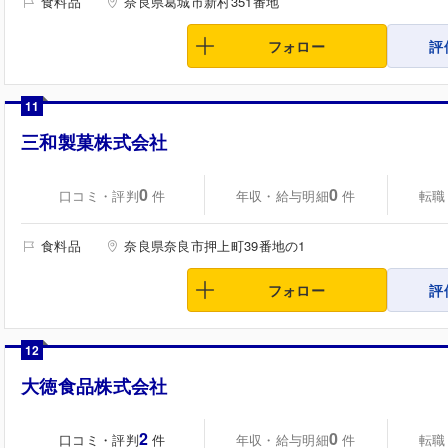
食料品
奈良県葛城市新村351番地
フォロー
評
11
三和製菓株式会社
0
0
口コミ・評判
年収・給与明細
転職
件
件
食料品
奈良県奈良市押上町39番地の1
フォロー
評
12
大徳食品株式会社
2
0
口コミ・評判
年収・給与明細
転職
件
件