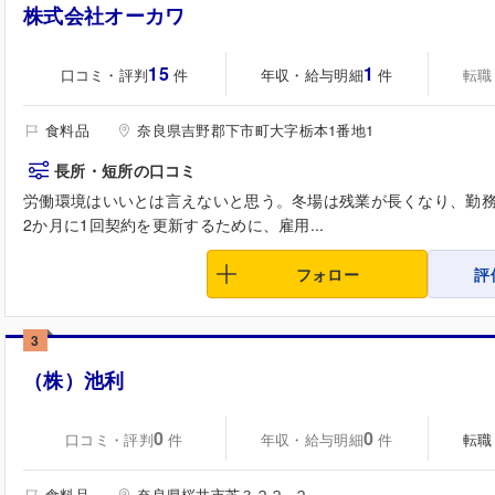
株式会社オーカワ
15
1
口コミ・評判
年収・給与明細
転職
件
件
食料品
奈良県吉野郡下市町大字栃本1番地1
長所・短所の口コミ
労働環境はいいとは言えないと思う。冬場は残業が長くなり、勤
2か月に1回契約を更新するために、雇用...
フォロー
評
3
（株）池利
0
0
口コミ・評判
年収・給与明細
転職
件
件
食料品
奈良県桜井市芝３２２−２