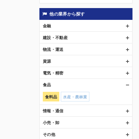
他の業界から探す
金融
建設・不動産
物流・運送
資源
電気・精密
食品
食料品
水産・農林業
情報・通信
小売・卸
その他