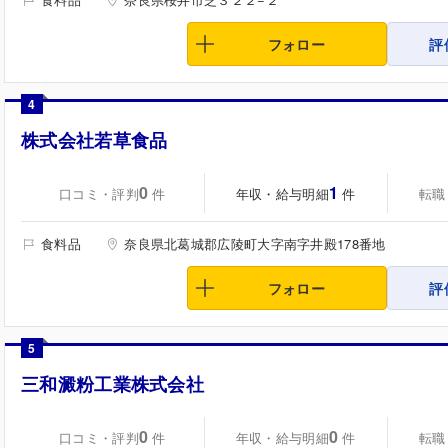
フォロー
評
4
株式会社若草食品
0
1
口コミ・評判
年収・給与明細
転職
件
件
食料品
奈良県北葛城郡広陵町大字南字井殿178番地
フォロー
評
5
三和澱粉工業株式会社
0
0
口コミ・評判
年収・給与明細
転職
件
件