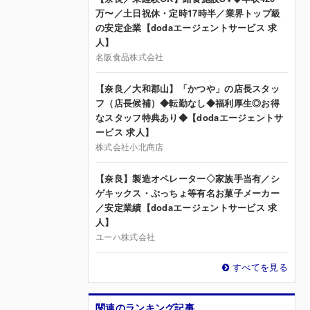
万〜／土日祝休・定時17時半／業界トップ級
の安定企業【dodaエージェントサービス 求
人】
名阪食品株式会社
【奈良／大和郡山】「かつや」の店長スタッ
フ（店長候補）◆転勤なし◆福利厚生◎お得
なスタッフ特典あり◆【dodaエージェントサ
ービス 求人】
株式会社小北商店
【奈良】製造オペレーター◇家族手当有／シ
ゲキックス・ぷっちょ等有名お菓子メーカー
／安定業績【dodaエージェントサービス 求
人】
ユーハ株式会社
すべてを見る
関連のランキング記事