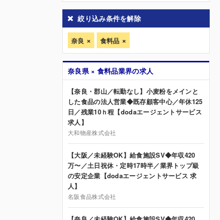
絞り込み条件を解除
奈良
食料品
奈良県 × 食料品業界の求人
【奈良・郡山／転勤なし】小麦粉をメインと
した食品の法人営業◆既存顧客中心／年休125
日／残業10ｈ程【dodaエージェントサービス
求人】
大和物産株式会社
【大阪／未経験OK】給食施設SV◆年収420
万〜／土日祝休・定時17時半／業界トップ級
の安定企業【dodaエージェントサービス 求
人】
名阪食品株式会社
【奈良／未経験OK】給食施設SV◆年収420