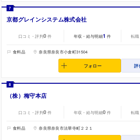
7
京都グレインシステム株式会社
0
1
口コミ・評判
年収・給与明細
転職
件
件
食料品
奈良県奈良市小倉町31504
フォロー
評
8
（株）梅守本店
0
0
口コミ・評判
年収・給与明細
転職
件
件
食料品
奈良県奈良市法華寺町２２１