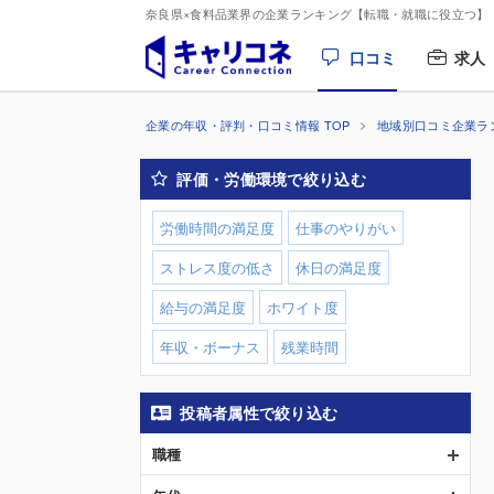
奈良県×食料品業界の企業ランキング【転職・就職に役立つ】
口コミ
求人
企業の年収・評判・口コミ情報 TOP
地域別口コミ企業ラ
評価・労働環境で絞り込む
労働時間の満足度
仕事のやりがい
ストレス度の低さ
休日の満足度
給与の満足度
ホワイト度
年収・ボーナス
残業時間
投稿者属性で絞り込む
職種