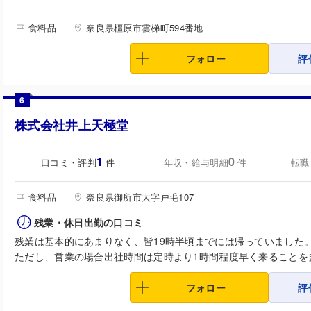
食料品
奈良県橿原市雲梯町594番地
フォロー
評
6
株式会社井上天極堂
1
0
口コミ・評判
年収・給与明細
転職
件
件
食料品
奈良県御所市大字戸毛107
残業・休日出勤の口コミ
残業は基本的にあまりなく、皆19時半頃までには帰っていました
ただし、営業の場合出社時間は定時より1時間程度早く来ることを要
フォロー
評