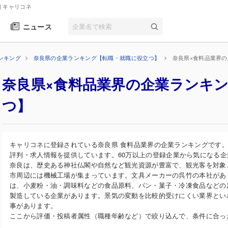
| キャリコネ
ニュース
ンキング
奈良県の企業ランキング【転職・就職に役立つ】
奈良県×食料品業界
奈良県×食料品業界の企業ランキ
つ】
キャリコネに登録されている奈良県 食料品業界の企業ランキングです
評判・求人情報を提供しています。60万以上の登録企業から気になる
奈良は、歴史ある神社仏閣や自然など観光資源が豊富で、観光客を対象
市周辺には機械工場が集まっています。文具メーカーの呉竹の本社があ
は、小麦粉・油・調味料などの食品原料、パン・菓子・冷凍食品などの
製造している企業があります。景気の変動を比較的受けにくい業界とい
事があります。
ここから評価・投稿者属性（職種年齢など）で絞り込んで、条件に合っ