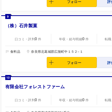
フォロー
評
9
（株）石井製菓
0
0
口コミ・評判
年収・給与明細
転職
件
件
食料品
奈良県北葛城郡広陵町中１５２−１
フォロー
評
10
有限会社フォレストファーム
0
0
口コミ・評判
年収・給与明細
転職
件
件