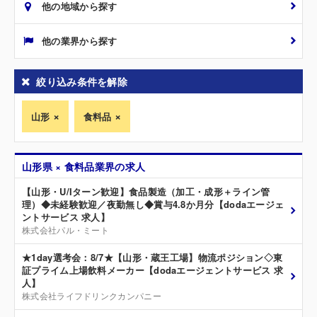
他の地域から探す
他の業界から探す
絞り込み条件を解除
山形
食料品
山形県 × 食料品業界の求人
【山形・U/Iターン歓迎】食品製造（加工・成形＋ライン管
理）◆未経験歓迎／夜勤無し◆賞与4.8か月分【dodaエージェ
ントサービス 求人】
株式会社パル・ミート
★1day選考会：8/7★【山形・蔵王工場】物流ポジション◇東
証プライム上場飲料メーカー【dodaエージェントサービス 求
人】
株式会社ライフドリンクカンパニー