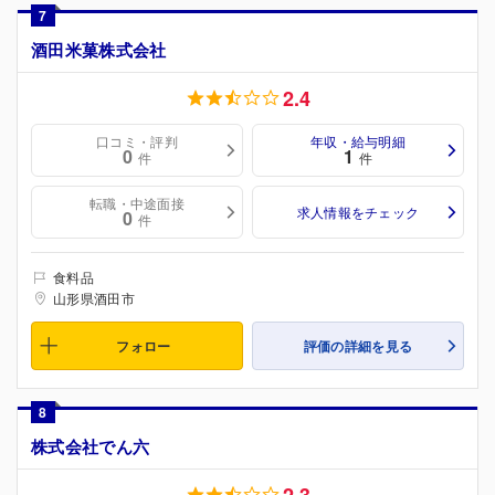
7
酒田米菓株式会社
2.4
口コミ・評判
年収・給与明細
0
1
件
件
転職・中途面接
求人情報をチェック
0
件
食料品
山形県酒田市
フォロー
評価の詳細を見る
8
株式会社でん六