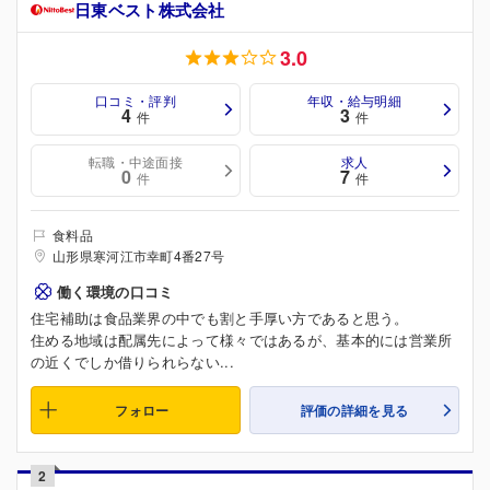
日東ベスト株式会社
3.0
口コミ・評判
年収・給与明細
4
3
件
件
転職・中途面接
求人
0
7
件
件
食料品
山形県寒河江市幸町4番27号
働く環境の口コミ
住宅補助は食品業界の中でも割と手厚い方であると思う。
住める地域は配属先によって様々ではあるが、基本的には営業所
の近くでしか借りられらない...
フォロー
評価の詳細を見る
2