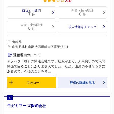
3.0
口コミ・評判
年収・給与明細
7
0
件
件
転職・中途面接
求人情報をチェック
0
件
食料品
山形県北村山郡 大石田町大字鷹巣484-1
退職理由の口コミ
アヲハタ（株）の関連会社です。社風がよく、人も良いので人間
関係で困ることはありませんでした。ただ、山形の不便な場所に
あるので、今後のことを考...
フォロー
評価の詳細を見る
5
モガミフーズ株式会社