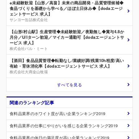
※未経験歓迎【山形／高畠】未来の商品開発・品質管理候補◆
食品づくりを基礎から学べる／ほぼ土日休み◆【dodaエージ
ェントサービス 求人】
サンヨー缶詰株式会社
【山形/村山駅】生産管理◆未経験歓迎／夜勤無し◆賞与4.8か
月分／U/Iターン歓迎／マイカー通勤可【dodaエージェントサ
ービス 求人】
株式会社パル・ミート
【酒田】食品品質管理◆転勤なし/業績好調/残業10h程度/高い
有給・育休消化率【dodaエージェントサービス 求人】
株式会社大商金山牧場
すべてを見る
関連のランキング記事
食料品業界のホワイト度が高い企業ランキング2019
食料品業界の仕事にやりがいを感じる企業ランキング2019
食料品業界の休日の満足度が高い企業ランキング2019