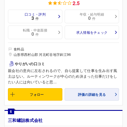
2.5
口コミ・評判
年収・給与明細
3
0
件
件
転職・中途面接
求人情報をチェック
0
件
食料品
山形県西村山郡 河北町谷地字鉾江96
やりがいの口コミ
親会社の意向に左右されるので、自ら提案して仕事を生み出す風
土はない。ルーティンワークが中心のため決まった仕事だけをし
たい人には向いていると思...
フォロー
評価の詳細を見る
6
三和罐詰株式会社