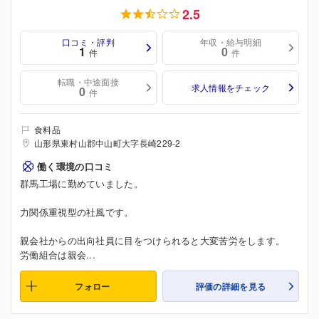
2.5
口コミ・評判
年収・給与明細
1
0
件
件
転職・中途面接
求人情報をチェック
0
件
食料品
山形県東村山郡中山町大字長崎229-2
働く環境の口コミ
群馬工場に勤めていました。
力関係重視型の社風です。
親会社からの出向社員に目をつけられると大変苦労をします。
労働組合は親会...
フォロー
評価の詳細を見る