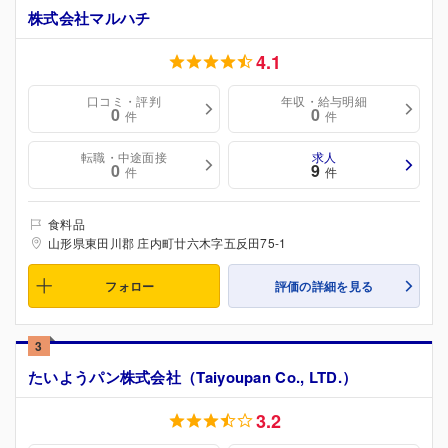
株式会社マルハチ
4.1
口コミ・評判
年収・給与明細
0
0
件
件
転職・中途面接
求人
0
9
件
件
食料品
山形県東田川郡 庄内町廿六木字五反田75-1
フォロー
評価の詳細を見る
3
たいようパン株式会社（Taiyoupan Co., LTD.）
3.2