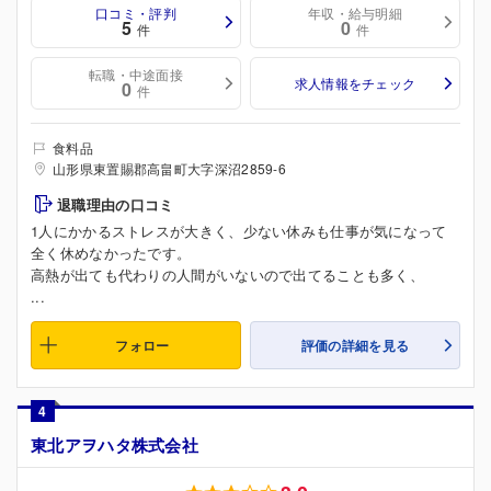
口コミ・評判
年収・給与明細
5
0
件
件
転職・中途面接
求人情報をチェック
0
件
食料品
山形県東置賜郡高畠町大字深沼2859-6
退職理由の口コミ
1人にかかるストレスが大きく、少ない休みも仕事が気になって
全く休めなかったです。
高熱が出ても代わりの人間がいないので出てることも多く、
...
フォロー
評価の詳細を見る
4
東北アヲハタ株式会社