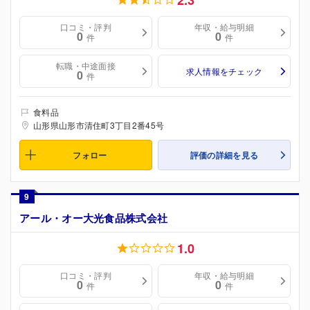
2.3
口コミ・評判
年収・給与明細
0
0
件
件
転職・中途面接
求人情報をチェック
0
件
食料品
山形県山形市清住町3丁目2番45号
フォロー
評価の詳細を見る
9
アール・オー大光食品株式会社
1.0
口コミ・評判
年収・給与明細
0
0
件
件