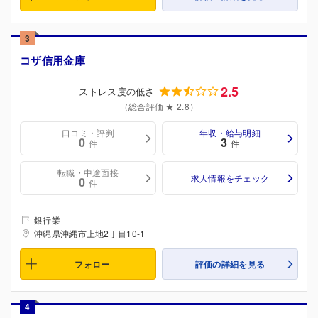
3
コザ信用金庫
2.5
ストレス度の低さ
（総合評価 ★ 2.8）
口コミ・評判
年収・給与明細
0
3
件
件
転職・中途面接
求人情報をチェック
0
件
銀行業
沖縄県沖縄市上地2丁目10-1
フォロー
評価の詳細を見る
4