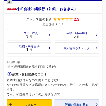
2
株式会社沖縄銀行（沖銀、おきぎん）
2.9
ストレス度の低さ
（総合評価 ★ 3.3）
口コミ・評判
年収・給与明細
3
5
件
件
転職・中途面接
求人情報をチェック
1
件
銀行業
沖縄県那覇市久茂地3丁目10番1号
残業・休日出勤の口コミ
基本土日は休みなので働くことはない
なので休日前などは職場のメンバーで飲みに行くことが多い気が
する。
でも、私自身そういうのが好きなので...
フォロー
評価の詳細を見る