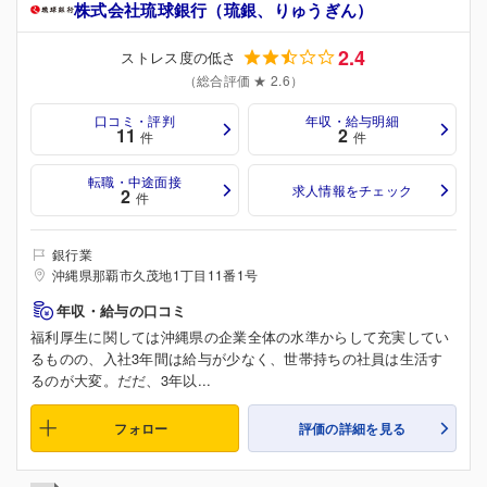
株式会社琉球銀行（琉銀、りゅうぎん）
2.4
ストレス度の低さ
（総合評価 ★ 2.6）
口コミ・評判
年収・給与明細
11
2
件
件
転職・中途面接
求人情報をチェック
2
件
銀行業
沖縄県那覇市久茂地1丁目11番1号
年収・給与の口コミ
福利厚生に関しては沖縄県の企業全体の水準からして充実してい
るものの、入社3年間は給与が少なく、世帯持ちの社員は生活す
るのが大変。だだ、3年以...
フォロー
評価の詳細を見る