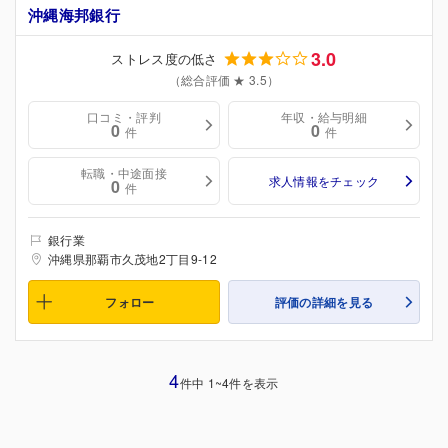
沖縄海邦銀行
3.0
ストレス度の低さ
（総合評価 ★ 3.5）
口コミ・評判
年収・給与明細
0
0
件
件
転職・中途面接
求人情報をチェック
0
件
銀行業
沖縄県那覇市久茂地2丁目9-12
フォロー
評価の詳細を見る
4
件中 1~4件を表示