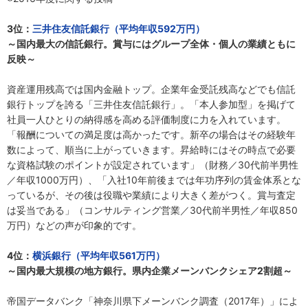
3位：
三井住友信託銀行（平均年収592万円）
～国内最大の信託銀行。賞与にはグループ全体・個人の業績ともに
反映～
資産運用残高では国内金融トップ。企業年金受託残高などでも信託
銀行トップを誇る「三井住友信託銀行」。「本人参加型」を掲げて
社員一人ひとりの納得感を高める評価制度に力を入れています。
「報酬についての満足度は高かったです。新卒の場合はその経験年
数によって、順当に上がっていきます。昇給時にはその時点で必要
な資格試験のポイントが設定されています」（財務／30代前半男性
／年収1000万円）、「入社10年前後までは年功序列の賃金体系とな
っているが、その後は役職や業績により大きく差がつく。賞与査定
は妥当である」（コンサルティング営業／30代前半男性／年収850
万円）などの声が印象的です。
4位：
横浜銀行（平均年収561万円）
～国内最大規模の地方銀行。県内企業メーンバンクシェア2割超～
帝国データバンク「神奈川県下メーンバンク調査（2017年）」によ