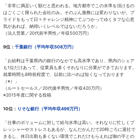
「非常に満足いく額だと思われる。地方都市でこの水準を頂けるの
はごくごく限られた会社のみ。そのぶん激務には変わりないが。プ
ライドをもって日々チャレンジ精神にてぶつかってゆくタフな心意
気があれば、納得いくレベルではないだろうか」
（法人営業／20代前半男性／年収500万円）
9位：
千葉銀行（平均年収508万円）
「お給料は千葉県内の銀行のなかでも高水準であり、県内のシェア
も1位だけあって、従業員も多くそれなりに分業ができております。
就業時間も8時前程度で、以前に比べれば短くなっております
（※）」
（ルートセールス／20代後半男性／年収420万円）
※2015年度に関する投稿
10位：
りそな銀行（平均年収499万円）
「仕事のボリュームに対して給与水準は高い。それなりに忙しくプ
レッシャーやストレスもあるが、なんだかんだで20時ごろに退社で
きるし、休日出勤も多くない環境でこれだけもらえれば御の字との