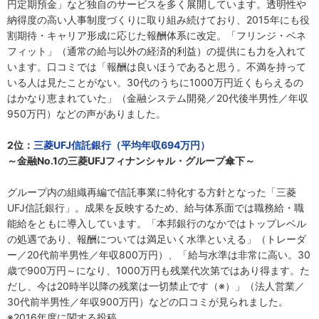
円定期預金」など独自のサービスを多く展開しています。透明性や
納得度の高い人事制度づくりに取り組み続けており、2015年にも役
割期待・キャリア形成に応じた報酬体系に改定。「フリンジ・ベネ
フィット」（通常の給与以外の経済的利益）の提供にも力を入れて
います。口コミでは「報酬は良いほうであると思う。不満を持って
いる人は見たことがない。30代のうちに1000万円近くもらえるの
はかなり恵まれていた」（金融システム開発／20代後半男性／年収
950万円）などの声がありました。
2位：
三菱UFJ信託銀行（平均年収694万円）
～金融No.1の三菱UFJフィナンシャル・グループ傘下～
グループ内の組織再編で信託事業に特化する方針となった「三菱
UFJ信託銀行」。成果を反映するため、給与体系面では職務給・職
能給をともに導入しています。「本邦銀行のなかではトップレベル
の処遇であり、報酬については満足いく水準といえる」（トレーダ
ー／20代前半男性／年収800万円）、「給与水準は非常に高い。30
歳で900万円～になり、1000万円も残業代次第ではあり得ます。た
だし、今は20時半以降の残業は一切禁止です（※）」（法人営業／
30代前半男性／年収900万円）などの口コミが見られました。
※2016年度に関する投稿