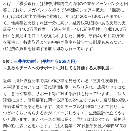
れば、「横浜銀行」は神奈川県内で約2割の企業がメーンバンクと回
答しており、メガバンクを抑えて6年連続シェアを拡大。「順調に
行けば30代前半で課長に昇格し、年収は1200～1300万円までい
く。他業種と比較すれば十分に高い。融資決裁権限のある支店の支
店長だと1400万円程度」（法人営業／40代前半男性／年収1300万
円）と満足する口コミが見られました。神奈川県内4か所に独身寮
を完備し、持家取得までの中継ぎ住宅を貸与する制度もあるなど、
住宅費の負担を軽減する取り組みも行っています。
5位：
三井住友銀行（平均年収558万円）
～意欲やチームへのサポートに対しても評価する人事制度～
近年、海外収益比率で高い伸び率を見せている「三井住友銀行」。
人事評価においては「貢献評価制度」を取り入れ、成果だけではな
く、意欲や指導、サポート等に対する評価も行っています。「個人
評価に加え、所属部署に関する評価の2本立てであり、透明性の高い
評価体系であると思います。賃金テーブルは明確にされており、い
つどのくらいもらえるかがイメージしやすく、生活設計は立てやす
いと思います。またベース金額は高く、同年代に比べても、業務時
間の割に多いと思います」（法人営業／20代後半男性／年収600万