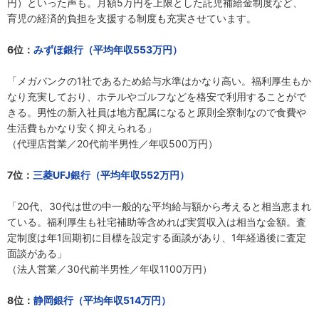
円）といった声も。月額5万円を上限とした託児補給金制度など、
育児の経済的負担を支援する制度も充実させています。
6位：
みずほ銀行（平均年収553万円）
「メガバンクの1社であるため給与水準はかなり高い。福利厚生もか
なり充実しており、ホテルやゴルフなどを格安で利用することがで
きる。男性の新入社員は地方配属になると原則全寮制なので食費や
生活費もかなり安く抑えられる」
（代理店営業／20代前半男性／年収500万円）
7位：
三菱UFJ銀行（平均年収552万円）
「20代、30代は世の中一般的な平均給与額から考えると相当恵まれ
ている。福利厚生も社宅補助等含めれば実質収入は相当な金額。査
定制度は年1回期初に目標を設定する面談があり、1年経過後に査定
面談がある」
（法人営業／30代前半男性／年収1100万円）
8位：
静岡銀行（平均年収514万円）