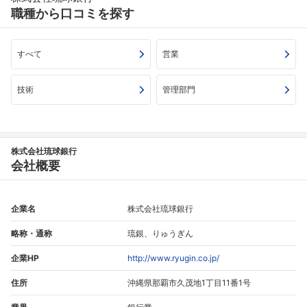
職種から口コミを探す
すべて
営業
技術
管理部門
株式会社琉球銀行
会社概要
企業名
株式会社琉球銀行
略称・通称
琉銀、りゅうぎん
企業HP
http://www.ryugin.co.jp/
住所
沖縄県那覇市久茂地1丁目11番1号