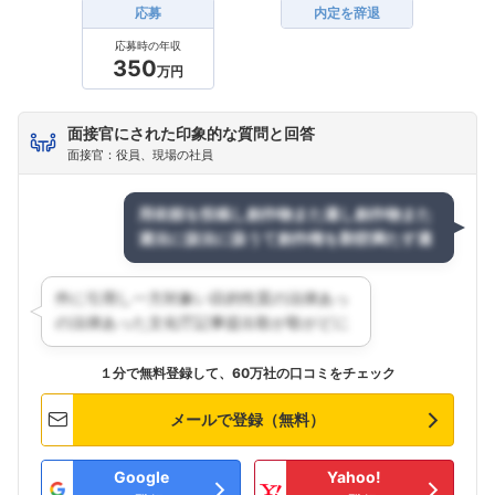
応募
内定を辞退
応募時の年収
350
万円
面接官にされた印象的な質問と回答
面接官：役員、現場の社員
１分で無料登録して、60万社の口コミをチェック
メールで登録（無料）
Google
Yahoo!