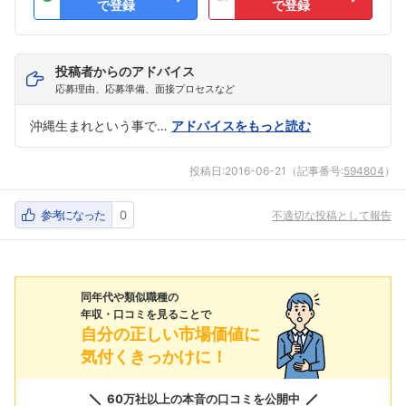
で登録
で登録
投稿者からのアドバイス
応募理由、応募準備、面接プロセスなど
沖縄生まれという事で…
アドバイスをもっと読む
投稿日:
2016-06-21
（記事番号:
594804
）
参考になった
0
不適切な投稿として報告
同年代や類似職種の
年収・口コミを見ることで
自分の正しい市場価値に
気付くきっかけに！
60万社以上の本音の口コミを公開中