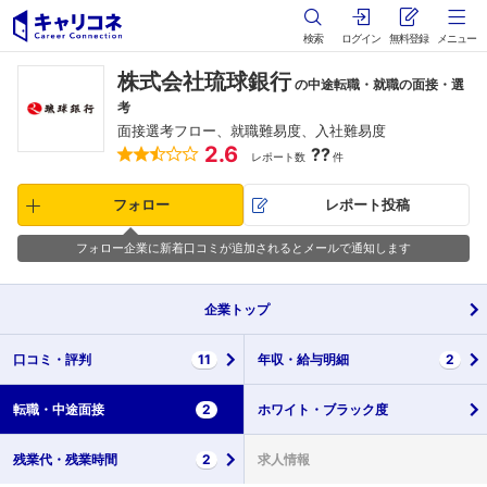
検索
ログイン
無料登録
メニュー
株式会社琉球銀行
の中途転職・就職の面接・選
考
面接選考フロー、就職難易度、入社難易度
2.6
??
レポート数
件
フォロー
レポート投稿
フォロー企業に新着口コミが追加されるとメールで通知します
企業
トップ
口コミ・
評判
11
年収・
給与明細
2
転職・
中途面接
2
ホワイト・
ブラック度
残業代・
残業時間
2
求人情報