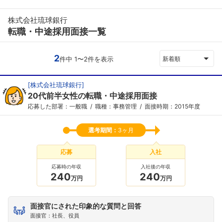
株式会社琉球銀行
転職・中途採用面接一覧
2
件中 1〜2件を表示
新着順
[
株式会社琉球銀行
]
20代前半女性の転職・中途採用面接
応募した部署：一般職
職種：事務管理
面接時期：2015年度
選考期間：
3ヶ月
応募
入社
応募時の年収
入社後の年収
240
240
万円
万円
面接官にされた印象的な質問と回答
面接官：社長、役員