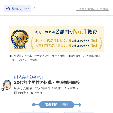
参考になった
0
不適切な投稿として報告
■実査委託先：日本マーケティングリサーチ機構 ■調査概要：2023年12月期
「サイトのイメージ調査」
[
株式会社琉球銀行
]
20代前半男性の転職・中途採用面接
応募した部署：法人営業部
職種：法人営業
面接時期：2016年度
選考期間：
2週間