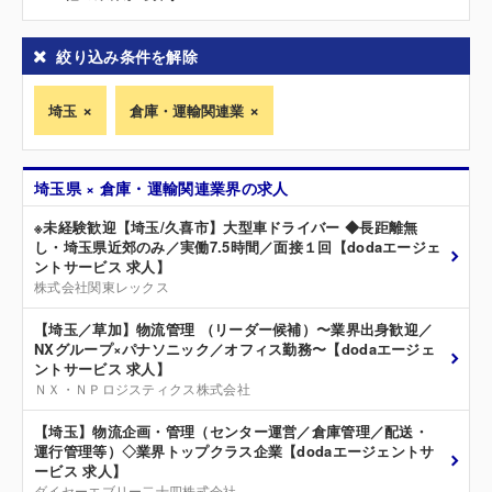
絞り込み条件を解除
埼玉
倉庫・運輸関連業
埼玉県 × 倉庫・運輸関連業界の求人
※未経験歓迎【埼玉/久喜市】大型車ドライバー ◆長距離無
し・埼玉県近郊のみ／実働7.5時間／面接１回【dodaエージェ
ントサービス 求人】
株式会社関東レックス
【埼玉／草加】物流管理 （リーダー候補）〜業界出身歓迎／
NXグループ×パナソニック／オフィス勤務〜【dodaエージェ
ントサービス 求人】
ＮＸ・ＮＰロジスティクス株式会社
【埼玉】物流企画・管理（センター運営／倉庫管理／配送・
運行管理等）◇業界トップクラス企業【dodaエージェントサ
ービス 求人】
ダイセーエブリー二十四株式会社