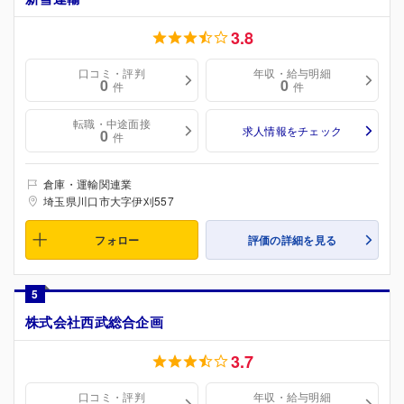
3.8
口コミ・評判
年収・給与明細
0
0
件
件
転職・中途面接
求人情報をチェック
0
件
倉庫・運輸関連業
埼玉県川口市大字伊刈557
フォロー
評価の詳細を見る
5
株式会社西武総合企画
3.7
口コミ・評判
年収・給与明細