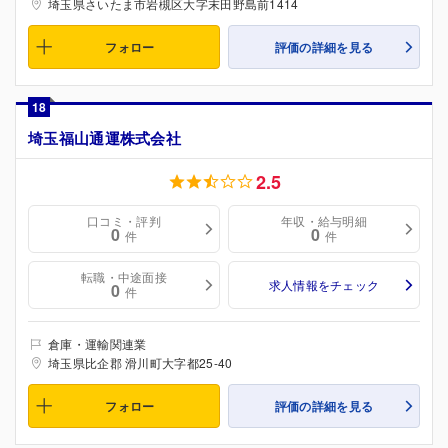
埼玉県さいたま市岩槻区大字末田野島前1414
フォロー
評価の詳細を見る
18
埼玉福山通運株式会社
2.5
口コミ・評判
年収・給与明細
0
0
件
件
転職・中途面接
求人情報をチェック
0
件
倉庫・運輸関連業
埼玉県比企郡 滑川町大字都25-40
フォロー
評価の詳細を見る