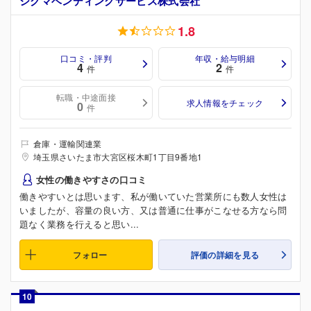
シグマベンディングサービス株式会社
1.8
口コミ・評判
年収・給与明細
4
2
件
件
転職・中途面接
求人情報をチェック
0
件
倉庫・運輸関連業
埼玉県さいたま市大宮区桜木町1丁目9番地1
女性の働きやすさの口コミ
働きやすいとは思います、私が働いていた営業所にも数人女性は
いましたが、容量の良い方、又は普通に仕事がこなせる方なら問
題なく業務を行えると思い...
フォロー
評価の詳細を見る
10