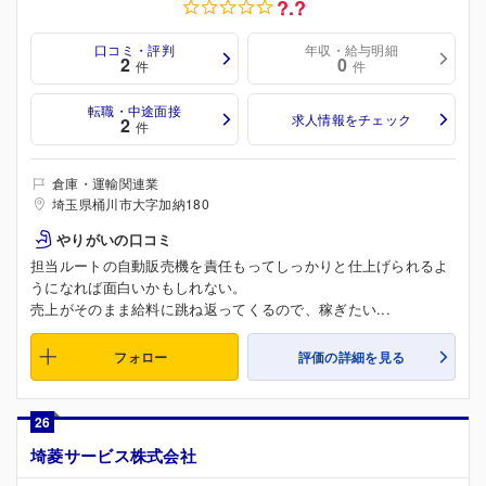
?.?
口コミ・評判
年収・給与明細
2
0
件
件
転職・中途面接
求人情報をチェック
2
件
倉庫・運輸関連業
埼玉県桶川市大字加納180
やりがいの口コミ
担当ルートの自動販売機を責任もってしっかりと仕上げられるよ
うになれば面白いかもしれない。
売上がそのまま給料に跳ね返ってくるので、稼ぎたい...
フォロー
評価の詳細を見る
26
埼菱サービス株式会社