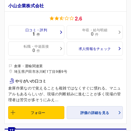
小山企業株式会社
2.6
口コミ・評判
年収・給与明細
1
0
件
件
転職・中途面接
求人情報をチェック
0
件
倉庫・運輸関連業
埼玉県戸田市氷川町1丁目9番9号
やりがいの口コミ
倉庫作業なので覚えることも複雑ではなくすぐに慣れる。マニュ
アルもあるらしいが、現場の判断頼みに進むことが多く現場の管
理者は苦労が多そうにみえ...
フォロー
評価の詳細を見る
12