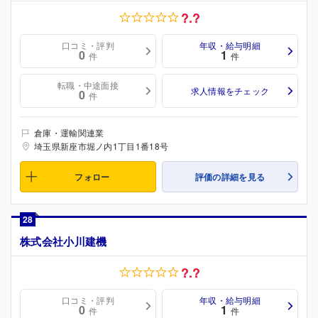
?.?
口コミ・評判
年収・給与明細
0
1
件
件
転職・中途面接
求人情報をチェック
0
件
倉庫・運輸関連業
埼玉県新座市堀ノ内1丁目1番18号
フォロー
評価の詳細を見る
28
株式会社小川建機
?.?
口コミ・評判
年収・給与明細
0
1
件
件