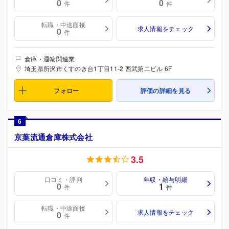
0
0
件
件
転職・中途面接
求人情報をチェック
0
件
倉庫・運輸関連業
埼玉県所沢市くすのき台1丁目11-2 西武第二ビル 6F
フォロー
評価の詳細を見る
6
京葉流通倉庫株式会社
3.5
口コミ・評判
年収・給与明細
0
1
件
件
転職・中途面接
求人情報をチェック
0
件