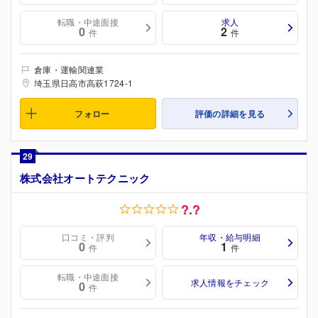
転職・中途面接
求人
0
2
件
件
倉庫・運輸関連業
埼玉県日高市高萩1724-1
フォロー
評価の詳細を見る
29
株式会社オートテクニック
?.?
口コミ・評判
年収・給与明細
0
1
件
件
転職・中途面接
求人情報をチェック
0
件