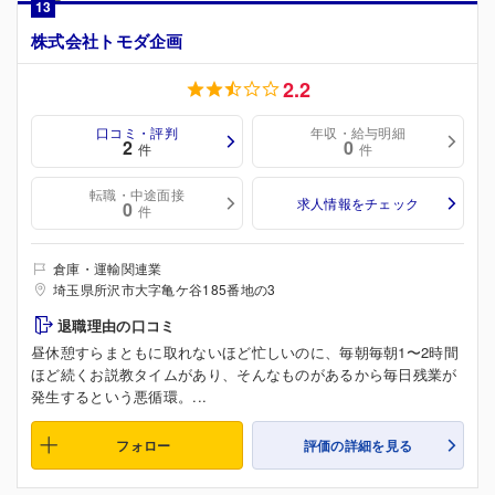
13
株式会社トモダ企画
2.2
口コミ・評判
年収・給与明細
2
0
件
件
転職・中途面接
求人情報をチェック
0
件
倉庫・運輸関連業
埼玉県所沢市大字亀ケ谷185番地の3
退職理由の口コミ
昼休憩すらまともに取れないほど忙しいのに、毎朝毎朝1〜2時間
ほど続くお説教タイムがあり、そんなものがあるから毎日残業が
発生するという悪循環。...
フォロー
評価の詳細を見る