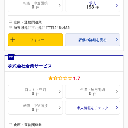
転職・中途面接
求人
0
198
件
件
倉庫・運輸関連業
埼玉県越谷市北越谷4丁目24番地36
フォロー
評価の詳細を見る
22
株式会社倉業サービス
1.7
口コミ・評判
年収・給与明細
0
0
件
件
転職・中途面接
求人情報をチェック
0
件
倉庫・運輸関連業