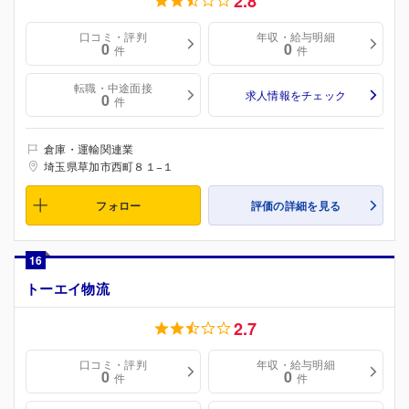
2.8
口コミ・評判
年収・給与明細
0
0
件
件
転職・中途面接
求人情報をチェック
0
件
倉庫・運輸関連業
埼玉県草加市西町８１−１
フォロー
評価の詳細を見る
16
トーエイ物流
2.7
口コミ・評判
年収・給与明細
0
0
件
件