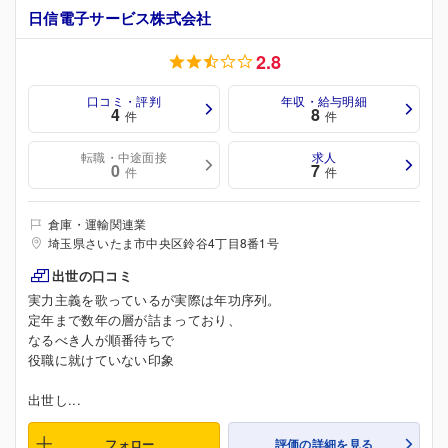
日信電子サービス株式会社
2.8
口コミ・評判
年収・給与明細
4
8
件
件
転職・中途面接
求人
0
7
件
件
倉庫・運輸関連業
埼玉県さいたま市中央区鈴谷4丁目8番1号
出世の口コミ
実力主義を歌っているが実際は年功序列。
定年まで数年の層が詰まっており、
なるべき人が順番待ちで
役職に就けていない印象
出世し...
フォロー
評価の詳細を見る