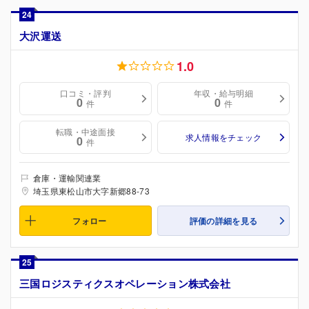
24
大沢運送
1.0
口コミ・評判
年収・給与明細
0
0
件
件
転職・中途面接
求人情報をチェック
0
件
倉庫・運輸関連業
埼玉県東松山市大字新郷88-73
フォロー
評価の詳細を見る
25
三国ロジスティクスオペレーション株式会社