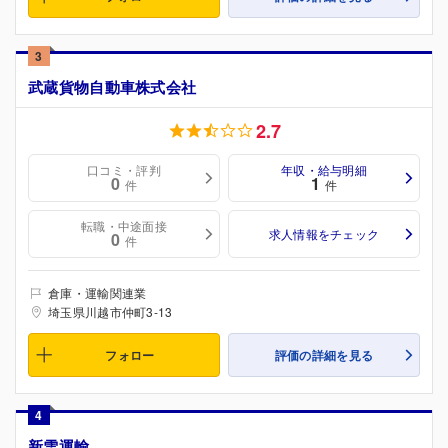
3
武蔵貨物自動車株式会社
2.7
口コミ・評判
年収・給与明細
0
1
件
件
転職・中途面接
求人情報をチェック
0
件
倉庫・運輸関連業
埼玉県川越市仲町3-13
フォロー
評価の詳細を見る
4
新雪運輸