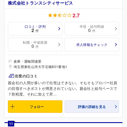
株式会社トランスシティサービス
2.7
口コミ・評判
年収・給与明細
2
0
件
件
転職・中途面接
求人情報をチェック
0
件
倉庫・運輸関連業
埼玉県東松山市大字石橋801番地1
出世の口コミ
親会社の人間が多いので出世はできない。そもそもプロパー社員
の目指すべきポストが用意されていない。親会社と給与ベースで
７割程度。それに加えて昇...
フォロー
評価の詳細を見る
11