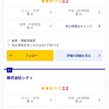
2.2
口コミ・評判
年収・給与明細
0
0
件
件
転職・中途面接
求人情報をチェック
0
件
倉庫・運輸関連業
埼玉県所沢市くすのき台1丁目11-2
フォロー
評価の詳細を見る
21
株式会社シティ
2.2
口コミ・評判
年収・給与明細
0
0
件
件