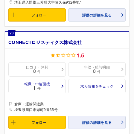
埼玉県入間郡三芳町大字藤久保932番地1
フォロー
評価の詳細を見る
23
CONNECTロジスティクス株式会社
1.5
口コミ・評判
年収・給与明細
0
0
件
件
転職・中途面接
求人情報をチェック
1
件
倉庫・運輸関連業
埼玉県川口市緑町9番35号
フォロー
評価の詳細を見る