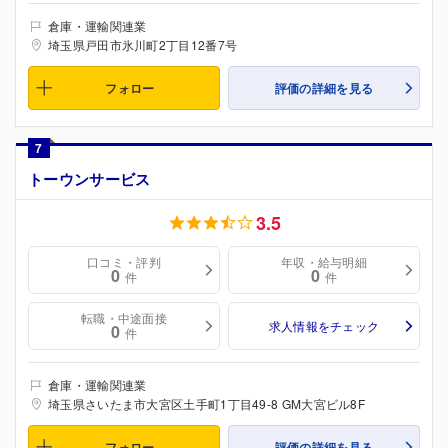
倉庫・運輸関連業
埼玉県戸田市氷川町2丁目12番7号
フォロー
評価の詳細を見る
7
トーウンサービス
3.5
口コミ・評判
年収・給与明細
0
0
件
件
転職・中途面接
求人情報をチェック
0
件
倉庫・運輸関連業
埼玉県さいたま市大宮区土手町1丁目49-8 GM大宮ビル8F
フォロー
評価の詳細を見る