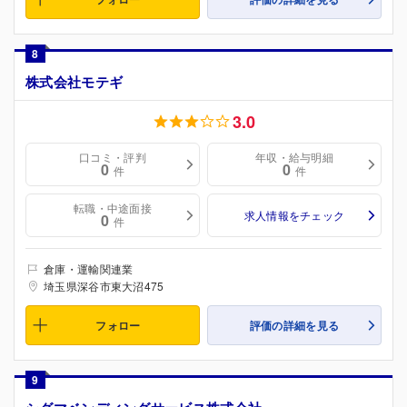
8
株式会社モテギ
3.0
口コミ・評判
年収・給与明細
0
0
件
件
転職・中途面接
求人情報をチェック
0
件
倉庫・運輸関連業
埼玉県深谷市東大沼475
フォロー
評価の詳細を見る
9