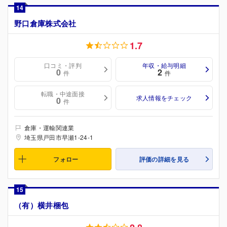
14
野口倉庫株式会社
1.7
口コミ・評判
年収・給与明細
0
2
件
件
転職・中途面接
求人情報をチェック
0
件
倉庫・運輸関連業
埼玉県戸田市早瀬1-24-1
フォロー
評価の詳細を見る
15
（有）横井梱包