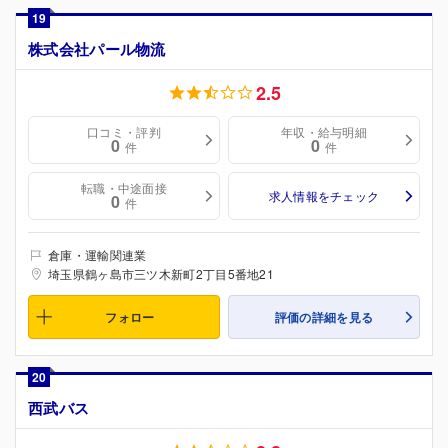
19
株式会社パール物流
2.5
口コミ・評判
年収・給与明細
0
0
件
件
転職・中途面接
求人情報をチェック
0
件
倉庫・運輸関連業
埼玉県鶴ヶ島市三ツ木新町2丁目5番地21
フォロー
評価の詳細を見る
20
西武バス