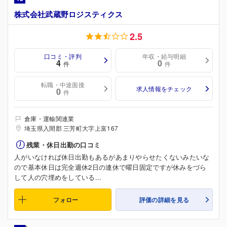
株式会社武蔵野ロジスティクス
2.5
口コミ・評判
年収・給与明細
4
0
件
件
転職・中途面接
求人情報をチェック
0
件
倉庫・運輸関連業
埼玉県入間郡 三芳町大字上富167
残業・休日出勤の口コミ
人がいなければ休日出勤もあるがあまりやらせたくないみたいな
ので基本休日は完全週休2日の連休で曜日固定ですが休みをづら
して人の穴埋めをしている...
フォロー
評価の詳細を見る