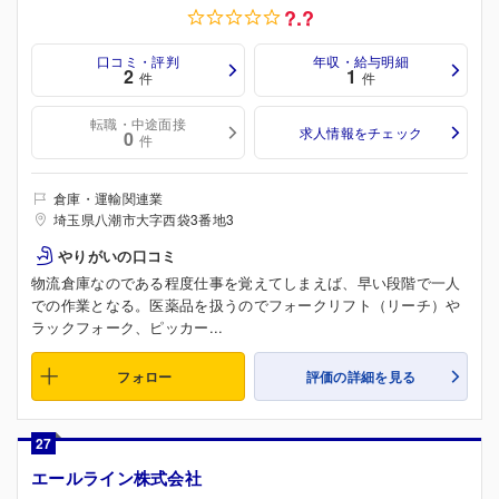
?.?
口コミ・評判
年収・給与明細
2
1
件
件
転職・中途面接
求人情報をチェック
0
件
倉庫・運輸関連業
埼玉県八潮市大字西袋3番地3
やりがいの口コミ
物流倉庫なのである程度仕事を覚えてしまえば、早い段階で一人
での作業となる。医薬品を扱うのでフォークリフト（リーチ）や
ラックフォーク、ピッカー...
フォロー
評価の詳細を見る
27
エールライン株式会社