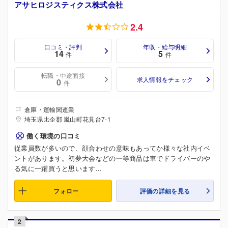
アサヒロジスティクス株式会社
2.4
口コミ・評判
年収・給与明細
14
5
件
件
転職・中途面接
求人情報をチェック
0
件
倉庫・運輸関連業
埼玉県比企郡 嵐山町花見台7-1
働く環境の口コミ
従業員数が多いので、顔合わせの意味もあってか様々な社内イベ
ントがあります。初夢大会などの一等商品は車でドライバーのや
る気に一躍買うと思います...
フォロー
評価の詳細を見る
2