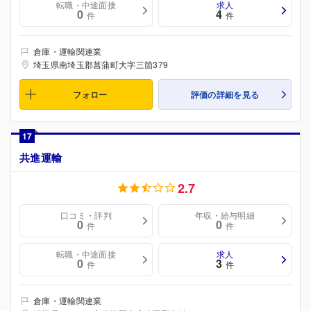
転職・中途面接
求人
0
4
件
件
倉庫・運輸関連業
埼玉県南埼玉郡菖蒲町大字三箇379
フォロー
評価の詳細を見る
17
共進運輸
2.7
口コミ・評判
年収・給与明細
0
0
件
件
転職・中途面接
求人
0
3
件
件
倉庫・運輸関連業