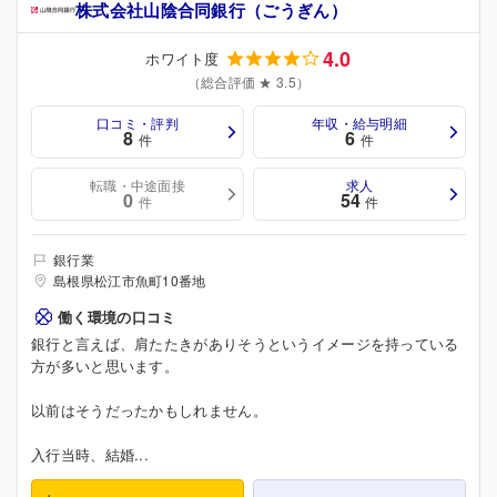
株式会社山陰合同銀行（ごうぎん）
4.0
ホワイト度
（総合評価 ★ 3.5）
口コミ・評判
年収・給与明細
8
6
件
件
転職・中途面接
求人
0
54
件
件
銀行業
島根県松江市魚町10番地
働く環境の口コミ
銀行と言えば、肩たたきがありそうというイメージを持っている
方が多いと思います。
以前はそうだったかもしれません。
入行当時、結婚...