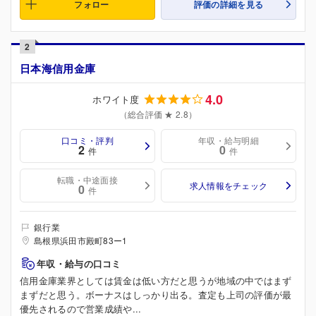
フォロー
評価の詳細を見る
2
日本海信用金庫
4.0
ホワイト度
（総合評価 ★ 2.8）
口コミ・評判
年収・給与明細
2
0
件
件
転職・中途面接
求人情報をチェック
0
件
銀行業
島根県浜田市殿町83ー1
年収・給与の口コミ
信用金庫業界としては賃金は低い方だと思うが地域の中ではまず
まずだと思う。ボーナスはしっかり出る。査定も上司の評価が最
優先されるので営業成績や...