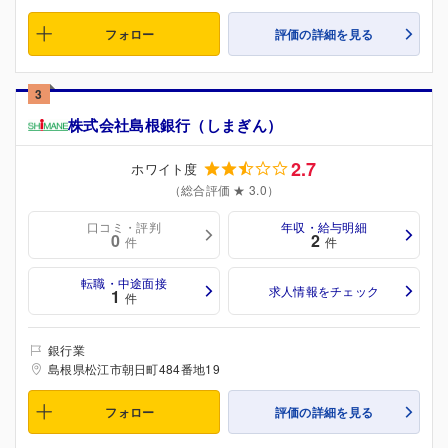
フォロー
評価の詳細を見る
3
株式会社島根銀行（しまぎん）
2.7
ホワイト度
（総合評価 ★ 3.0）
口コミ・評判
年収・給与明細
0
2
件
件
転職・中途面接
求人情報をチェック
1
件
銀行業
島根県松江市朝日町484番地19
フォロー
評価の詳細を見る