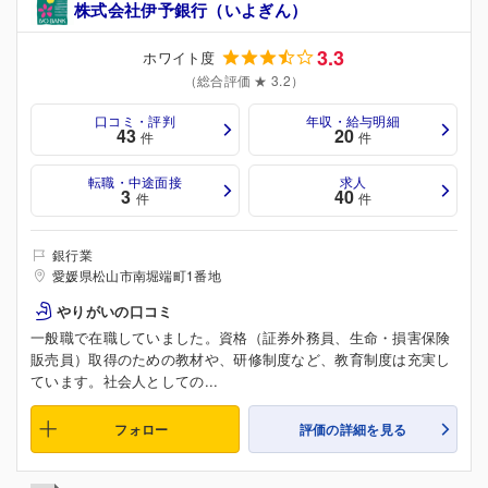
株式会社伊予銀行（いよぎん）
3.3
ホワイト度
（総合評価 ★ 3.2）
口コミ・評判
年収・給与明細
43
20
件
件
転職・中途面接
求人
3
40
件
件
銀行業
愛媛県松山市南堀端町1番地
やりがいの口コミ
一般職で在職していました。資格（証券外務員、生命・損害保険
販売員）取得のための教材や、研修制度など、教育制度は充実し
ています。社会人としての...
フォロー
評価の詳細を見る