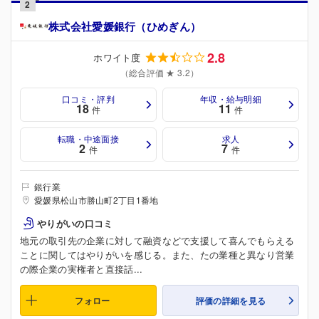
2
株式会社愛媛銀行（ひめぎん）
2.8
ホワイト度
（総合評価 ★ 3.2）
口コミ・評判
年収・給与明細
18
11
件
件
転職・中途面接
求人
2
7
件
件
銀行業
愛媛県松山市勝山町2丁目1番地
やりがいの口コミ
地元の取引先の企業に対して融資などで支援して喜んでもらえる
ことに関してはやりがいを感じる。また、たの業種と異なり営業
の際企業の実権者と直接話...
フォロー
評価の詳細を見る