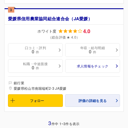
3
愛媛県信用農業協同組合連合会（JA愛媛）
4.0
ホワイト度
（総合評価 ★ 4.0）
口コミ・評判
年収・給与明細
0
0
件
件
転職・中途面接
求人情報をチェック
0
件
銀行業
愛媛県松山市南堀端町2-3 JA愛媛
フォロー
評価の詳細を見る
3
件中 1~3件を表示