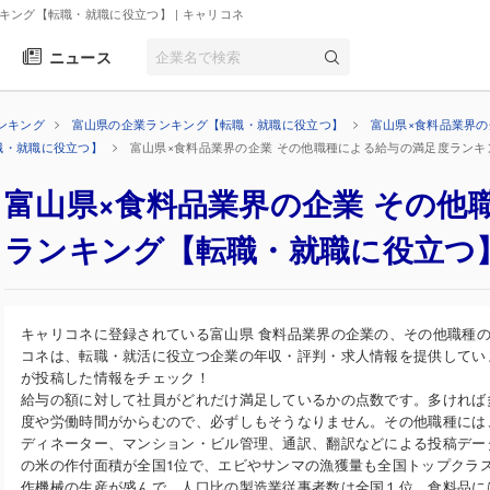
ンキング【転職・就職に役立つ】
| キャリコネ
ニュース
ンキング
富山県の企業ランキング【転職・就職に役立つ】
富山県×食料品業界
職・就職に役立つ】
富山県×食料品業界の企業 その他職種による給与の満足度ラン
富山県×食料品業界の企業 その他
ランキング【転職・就職に役立つ
キャリコネに登録されている富山県 食料品業界の企業の、その他職種
コネは、転職・就活に役立つ企業の年収・評判・求人情報を提供してい
が投稿した情報をチェック！
給与の額に対して社員がどれだけ満足しているかの点数です。多ければ
度や労働時間がからむので、必ずしもそうなりません。その他職種には
ディネーター、マンション・ビル管理、通訳、翻訳などによる投稿デー
の米の作付面積が全国1位で、エビやサンマの漁獲量も全国トップクラ
作機械の生産が盛んで、人口比の製造業従事者数は全国１位。食料品に