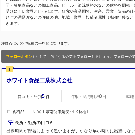
子・冷凍食品などの加工食品、ビール・清涼飲料水などの飲料を開発・
受けにくい業界といわれます。研究や商品開発、生産、営業・販売の仕
給与の満足度などの評価の他、地域・業界・投稿者属性（職種年齢など
きます。
評価点はその他職種の平均値になります。
フォローボタン
を押して、気になる企業をフォローしましょう。フォロー企
1
ホワイト食品工業株式会社
5
0
口コミ・評判
年収・給与明細
転職
件
件
食料品
富山県南砺市是安4410番地1
長所・短所の口コミ
出勤時間が部署によって違いますが、かなり早い時間に出勤しな