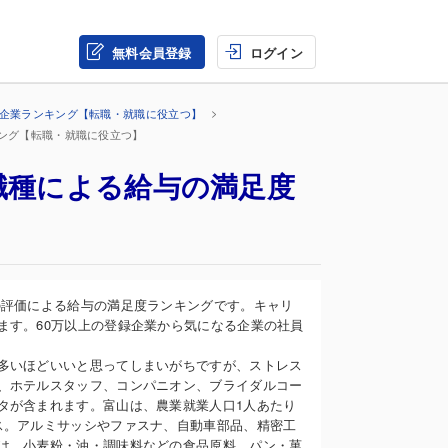
無料会員登録
ログイン
の企業ランキング【転職・就職に役立つ】
キング【転職・就職に役立つ】
職種による給与の満足度
】
の評価による給与の満足度ランキングです。キャリ
ます。60万以上の登録企業から気になる企業の社員
多いほどいいと思ってしまいがちですが、ストレス
、ホテルスタッフ、コンパニオン、ブライダルコー
タが含まれます。富山は、農業就業人口1人あたり
ス。アルミサッシやファスナ、自動車部品、精密工
は、小麦粉・油・調味料などの食品原料、パン・菓