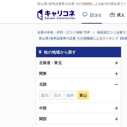
富山県×食料品業界の企業 その他職種による給与の満足度ラ
口コミ
求人
企業の年収・評判・口コミ情報 TOP
地域別口コミ企業ラ
富山県×食料品業界の企業 その他職種によるランキング【転
他の地域から探す
北海道・東北
関東
北陸
新潟
石川
福井
富山
中部
関西