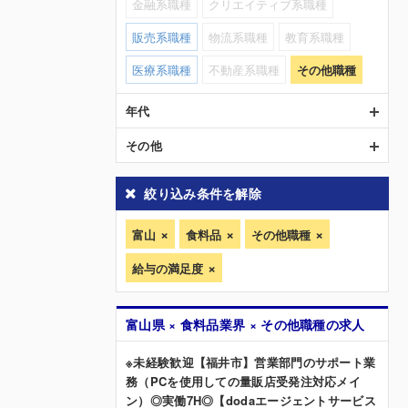
金融系職種
クリエイティブ系職種
販売系職種
物流系職種
教育系職種
医療系職種
不動産系職種
その他職種
年代
その他
絞り込み条件を解除
富山
食料品
その他職種
給与の満足度
富山県 × 食料品業界 × その他職種の求人
※未経験歓迎【福井市】営業部門のサポート業
務（PCを使用しての量販店受発注対応メイ
ン）◎実働7H◎【dodaエージェントサービス