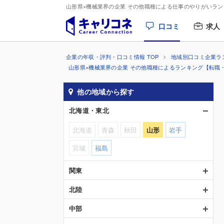
山形県×機械業界の企業 その他職種による仕事のやりがいラ
口コミ
求人
企業の年収・評判・口コミ情報 TOP
地域別口コミ企業ラ
山形県×機械業界の企業 その他職種によるランキング【転職
他の地域から探す
北海道・東北
北海道
青森
秋田
山形
岩手
宮城
福島
関東
北陸
中部