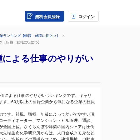
無料会員登録
ログイン
企業ランキング【転職・就職に役立つ】
ング【転職・就職に役立つ】
種による仕事のやりがい
】
評価による仕事のやりがいランキングです。キャリ
ます。60万以上の登録企業から気になる企業の社員
のです。社風、職種、年齢によって差がでやすい項
コーディネーター、マンション・ビル管理、通訳、
が全国上位。さくらんぼや洋梨の国内シェアは圧倒
大先端生命化学研究所からは、人口合成クモ糸など
ジン、造船などの重機をはじめ、建設機械、自動車