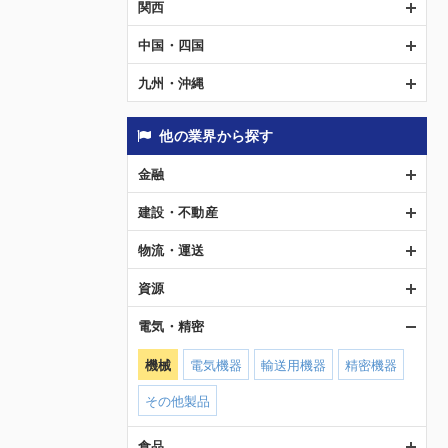
関西
中国・四国
九州・沖縄
他の業界から探す
金融
建設・不動産
物流・運送
資源
電気・精密
機械
電気機器
輸送用機器
精密機器
その他製品
食品