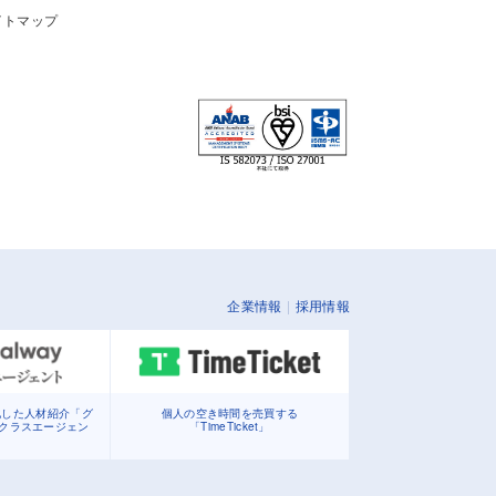
イトマップ
企業情報
採用情報
化した人材紹介「グ
個人の空き時間を売買する
イクラスエージェン
「TimeTicket」
」