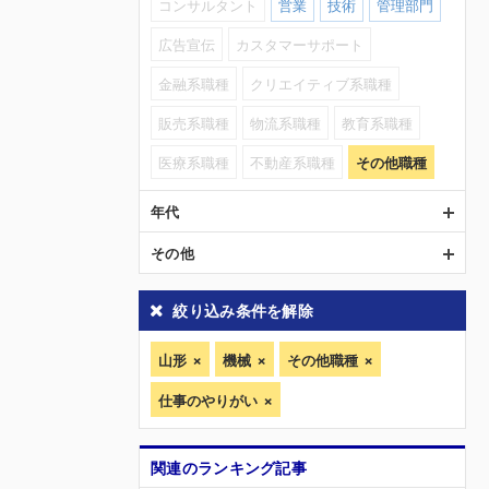
コンサルタント
営業
技術
管理部門
広告宣伝
カスタマーサポート
金融系職種
クリエイティブ系職種
販売系職種
物流系職種
教育系職種
医療系職種
不動産系職種
その他職種
年代
その他
絞り込み条件を解除
山形
機械
その他職種
仕事のやりがい
関連のランキング記事