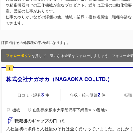
や精密機器向けの工作機械が主なプロダクト。近年は工場の自動化需要
産、営業の仕事があります。
仕事のやりがいなどの評価の他、地域・業界・投稿者属性（職種年齢な
できます。
評価点はその他職種の平均値になります。
フォローボタン
を押して、気になる企業をフォローしましょう。フォロー企
1
株式会社ナガオカ（NAGAOKA CO.,LTD.）
3
2
口コミ・評判
年収・給与明細
転職
件
件
機械
山形県東根市大字蟹沢字下縄目1863番地6
転職後のギャップの口コミ
入社当初の条件と入社後のそれは全く異なっていました。とにか