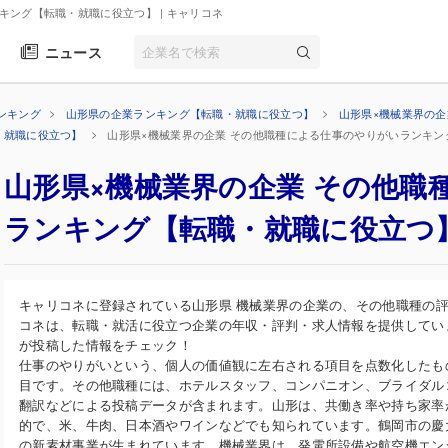
ンキング【転職・就職に役立つ】
| キャリコネ
ニュース
ンキング
山形県の企業ランキング【転職・就職に役立つ】
山形県×機械業界の
・就職に役立つ】
山形県×機械業界の企業 その他職種による仕事のやりがいランキ
山形県×機械業界の企業 その他職
ランキング【転職・就職に役立つ
キャリコネに登録されている山形県 機械業界の企業の、その他職種の
コネは、転職・就活に役立つ企業の年収・評判・求人情報を提供してい
が投稿した情報をチェック！
仕事のやりがいという、個人の価値観に左右される項目を点数化したも
目です。その他職種には、ホテルスタッフ、コンパニオン、ブライダル
翻訳などによる投稿データが含まれます。山形は、共働き率や持ち家率
的で、米、牛肉、日本酒やワインなどでも知られています。鶴岡市の慶
の新素材事業が生まれています。機械業界は、発電所設備や航空機エン