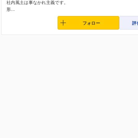
社内風土は事なかれ主義です。
形...
フォロー
評