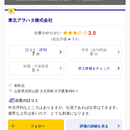
1
東北アヲハタ株式会社
3.0
仕事のやりがい
（総合評価 ★ 3.0）
口コミ・評判
年収・給与明細
7
0
件
件
転職・中途面接
求人情報をチェック
0
件
食料品
山形県北村山郡 大石田町大字鷹巣484-1
出世の口コミ
年功序列なところはありますが、社員であれば出世はできます。
優秀な上司は多いので、とても刺激になります。
フォロー
評価の詳細を見る