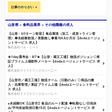
仕事のやりがい
山形県 × 食料品業界 × その他職種の求人
【山形・U/Iターン歓迎】食品製造（加工・成形＋ライン管
理）◆未経験歓迎／夜勤無し◆賞与4.8か月分【dodaエージェ
ントサービス 求人】
株式会社パル・ミート
★1day選考会：8/7★【山形・蔵王工場】物流ポジション◇東
証プライム上場飲料メーカー【dodaエージェントサービス 求
人】
株式会社ライフドリンクカンパニー
【山形市／蔵王工場】物流チーム（日勤のみ）◇商品の搬
入・在庫管理／東証プライム上場【dodaエージェントサービ
ス 求人】
株式会社ライフドリンクカンパニー
※未経験OK【山形市】食品のルート配達 ◆転勤なし/日祝休
み/平均有給取得日数15日【dodaエージェントサービス 求