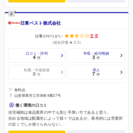
2
日東ベスト株式会社
2.5
仕事のやりがい
（総合評価 ★ 2.3）
口コミ・評判
年収・給与明細
4
3
件
件
転職・中途面接
求人
0
7
件
件
食料品
山形県寒河江市幸町4番27号
働く環境の口コミ
住宅補助は食品業界の中でも割と手厚い方であると思う。
住める地域は配属先によって様々ではあるが、基本的には営業所
の近くでしか借りられらない...