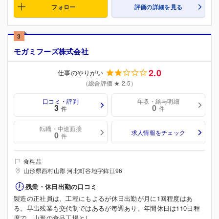
フォロー
評価の詳細を見る
3
モガミフーズ株式会社
2.0
仕事のやりがい
（総合評価 ★ 2.5）
口コミ・評判
年収・給与明細
3
0
件
件
転職・中途面接
求人情報をチェック
0
件
食料品
山形県西村山郡 河北町谷地字鉾江96
残業・休日出勤の口コミ
製造の正社員は、工程にもよるが休日出勤が月に1回程度はあ
る。早出残業も交代制ではあるが毎週あり。年間休日は110日程
度で、山形の食品工場とし...