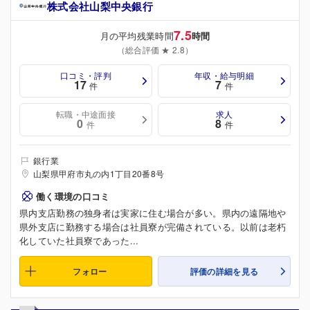
株式会社山梨中央銀行
7.5
月の平均残業時間
時間
（総合評価 ★ 2.8）
口コミ・評判
年収・給与明細
17
7
件
件
転職・中途面接
求人
0
8
件
件
銀行業
山梨県甲府市丸の内1丁目20番8号
働く環境の口コミ
県内支店勤務の独身者は実家に住む場合が多い。県内の遠隔地や
県外支店に勤務する場合は社員寮が完備されている。以前は老朽
化していた社員寮であった...
フォロー
評価の詳細を見る