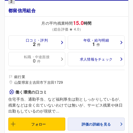
2
都留信用組合
15.0
月の平均残業時間
時間
（総合評価 ★ 4.0）
口コミ・評判
年収・給与明細
2
1
件
件
転職・中途面接
求人情報をチェック
0
件
銀行業
山梨県富士吉田市下吉田1729
働く環境の口コミ
住宅手当、通勤手当、など福利厚生は割としっかりしているが、
残業などは全く出ていないわけでは無いが、サービス残業や休日
出勤もしているのが現状で...
フォロー
評価の詳細を見る