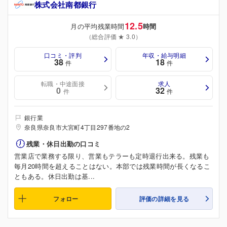
株式会社南都銀行
12.5
月の平均残業時間
時間
（総合評価 ★ 3.0）
口コミ・評判
年収・給与明細
38
18
件
件
転職・中途面接
求人
0
32
件
件
銀行業
奈良県奈良市大宮町4丁目297番地の2
残業・休日出勤の口コミ
営業店で業務する限り、営業もテラーも定時退行出来る。残業も
毎月20時間を超えることはない。本部では残業時間が長くなるこ
ともある。休日出勤は基...
フォロー
評価の詳細を見る