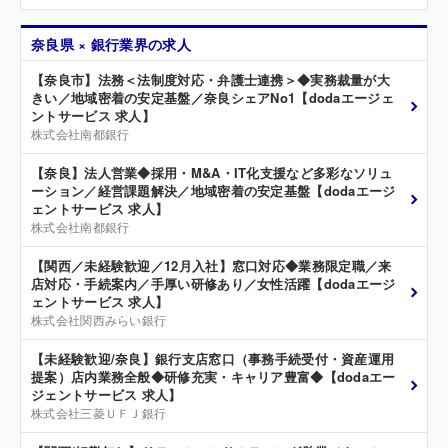
奈良県 × 銀行業界の求人
【奈良市】法務＜法制度対応・弁護士連携＞◆実務裁量が大
きい／地域密着の安定基盤／奈良シェアNo1【dodaエージェ
ントサービス 求人】
株式会社南都銀行
【奈良】法人営業◆採用・M&A・IT化支援など多彩なソリュ
ーション／経営課題解決／地域密着の安定基盤【dodaエージ
ェントサービス 求人】
株式会社南都銀行
【関西／未経験歓迎／12月入社】窓口対応◆業務限定職／来
店対応・手続案内／手厚い研修あり／女性活躍【dodaエージ
ェントサービス 求人】
株式会社関西みらい銀行
【未経験歓迎/奈良】銀行支店窓口（事務手続受付・資産運用
提案）店内業務全般◆研修充実・キャリア豊富◆【dodaエー
ジェントサービス 求人】
株式会社三菱ＵＦＪ銀行