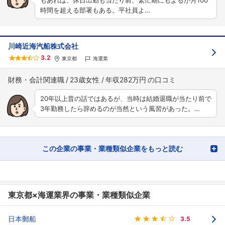
もあれば、休日出勤も当たり前、繁忙期にもよるが月100
時間を超える部署もある。平社員よ…
川崎近海汽船株式会社
3.2
東京都
海運業
フォローしました
財務・会計関連職
23歳女性
年収282万円
こちらの企業もフォローしませんか？
20年以上昔の話ではあるが、当時は結婚退職が当たり前で
3年勤務したら辞めるのが当然という風習があった。…
この企業の事業・業種類似企業をもっと読む
東京都×海運業界の事業・業種類似企業
日本郵船
3.5