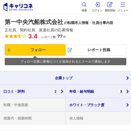
検索
ログイン
無料登録
メニュー
第一中央汽船株式会社
の転職求人情報・社員仕事内容
正社員、契約社員、派遣社員の応募情報
3.4
??
レポート数
件
フォロー
レポート投稿
フォロー企業に新着口コミが追加されるとメールで通知します
企業
トップ
口コミ・
評判
2
年収・
給与明細
3
転職・
中途面接
ホワイト・
ブラック度
残業代・
残業時間
求人情報