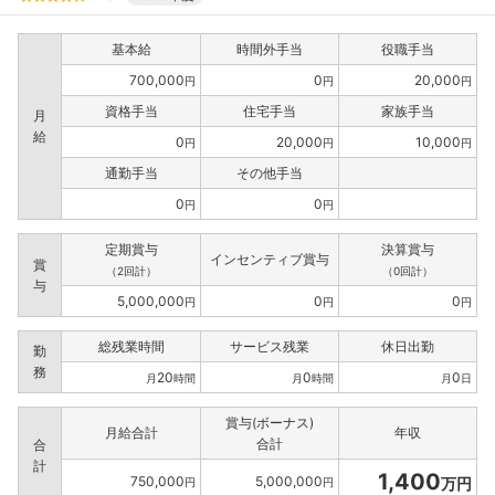
基本給
時間外手当
役職手当
700,000
0
20,000
円
円
円
資格手当
住宅手当
家族手当
月
給
0
20,000
10,000
円
円
円
通勤手当
その他手当
0
0
円
円
定期賞与
決算賞与
インセンティブ賞与
賞
（2回計）
（0回計）
与
5,000,000
0
0
円
円
円
総残業時間
サービス残業
休日出勤
勤
務
20
0
0
月
時間
月
時間
月
日
賞与(ボーナス)
月給合計
年収
合計
合
計
1,400
750,000
5,000,000
万円
円
円