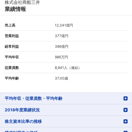
株式会社商船三井
業績情報
売上高
12,341億円
営業利益
377億円
経常利益
386億円
平均年収
986万円
従業員数
8,941人（連結）
平均年齢
37.00歳
平均年収・従業員数・平均年齢
2018年度業績状況
株主資本比率の推移