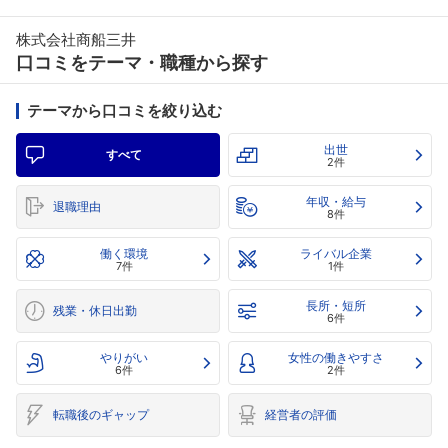
株式会社商船三井
口コミをテーマ・職種から探す
テーマから口コミを絞り込む
出世
すべて
2件
年収・給与
退職理由
8件
働く環境
ライバル企業
7件
1件
長所・短所
残業・休日出勤
6件
やりがい
女性の働きやすさ
6件
2件
転職後のギャップ
経営者の評価