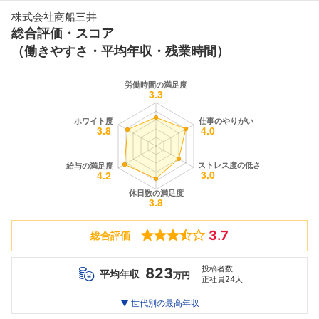
株式会社商船三井
総合評価・スコア
（働きやすさ・平均年収・残業時間）
3.7
総合評価
投稿者数
823
平均年収
万円
正社員24人
世代別
20代
▼ 世代別の最高年収
30代
40代
最高年収
1164
1420
1300
万
万
万