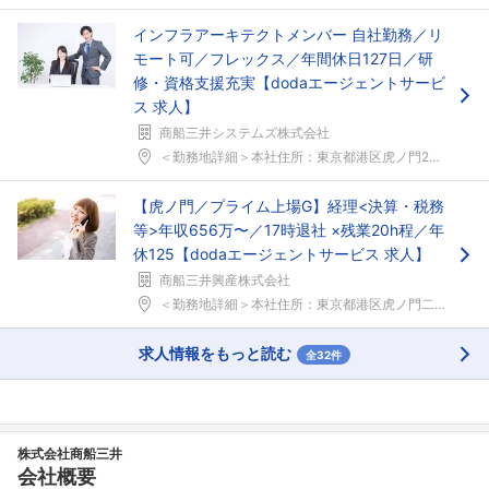
インフラアーキテクトメンバー 自社勤務／リ
モート可／フレックス／年間休日127日／研
修・資格支援充実【dodaエージェントサービ
ス 求人】
商船三井システムズ株式会社
＜勤務地詳細＞本社住所：東京都港区虎ノ門2-1-1...
【虎ノ門／プライム上場G】経理<決算・税務
等>年収656万〜／17時退社 ×残業20h程／年
休125【dodaエージェントサービス 求人】
商船三井興産株式会社
＜勤務地詳細＞本社住所：東京都港区虎ノ門二丁目3 ...
求人情報をもっと読む
全32件
株式会社商船三井
会社概要