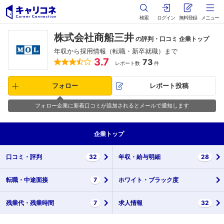
検索
ログイン
無料登録
メニュー
株式会社商船三井
の評判・口コミ 企業トップ
年収から採用情報（転職・新卒就職）まで
3.7
73
レポート数
件
フォロー
レポート投稿
フォロー企業に新着口コミが追加されるとメールで通知します
企業
トップ
口コミ・
評判
32
年収・
給与明細
28
転職・
中途面接
7
ホワイト・
ブラック度
残業代・
残業時間
7
求人情報
32