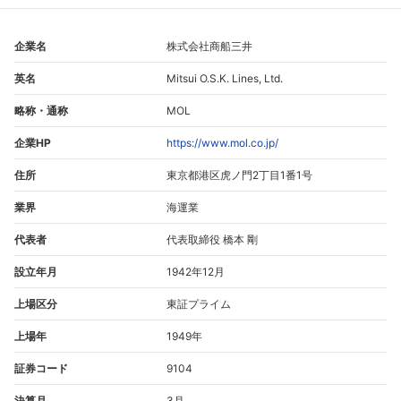
企業名
株式会社商船三井
英名
Mitsui O.S.K. Lines, Ltd.
略称・通称
MOL
企業HP
https://www.mol.co.jp/
住所
東京都港区虎ノ門2丁目1番1号
業界
海運業
代表者
代表取締役 橋本 剛
設立年月
1942年12月
上場区分
東証プライム
上場年
1949年
証券コード
9104
決算月
3月