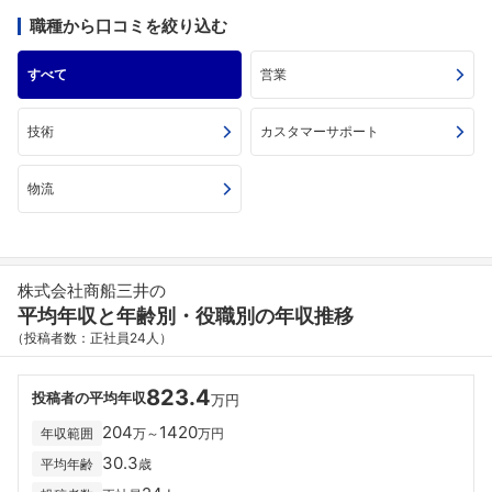
職種から口コミを絞り込む
すべて
営業
技術
カスタマーサポート
物流
株式会社商船三井の
平均年収と年齢別・役職別の年収推移
（投稿者数：正社員24人）
823.4
投稿者の平均年収
万円
204
1420
年収範囲
万～
万円
30.3
平均年齢
歳