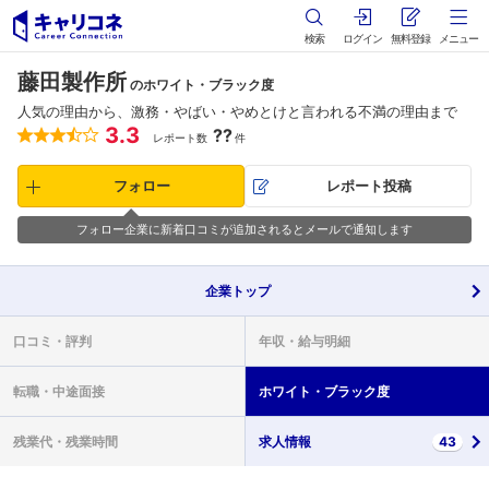
検索
ログイン
無料登録
メニュー
藤田製作所
のホワイト・ブラック度
人気の理由から、激務・やばい・やめとけと言われる不満の理由まで
3.3
??
レポート数
件
フォロー
レポート投稿
フォロー企業に新着口コミが追加されるとメールで通知します
企業
トップ
口コミ・
評判
年収・
給与明細
転職・
中途面接
ホワイト・
ブラック度
残業代・
残業時間
求人情報
43