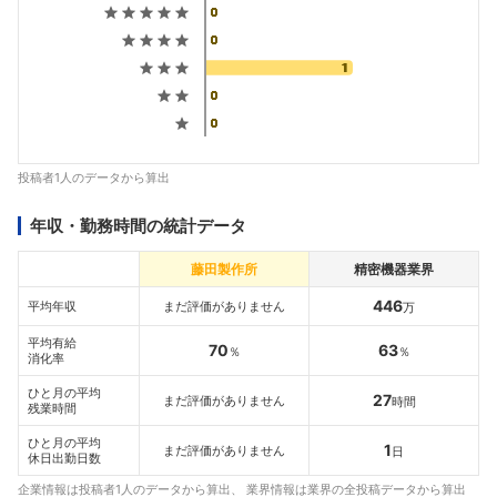
投稿者1人のデータから算出
年収・勤務時間の統計データ
藤田製作所
精密機器業界
446
平均年収
まだ評価がありません
万
平均有給
70
63
％
％
消化率
ひと月の平均
27
まだ評価がありません
時間
残業時間
ひと月の平均
1
まだ評価がありません
日
休日出勤日数
企業情報は投稿者1人のデータから算出、 業界情報は業界の全投稿データから算出