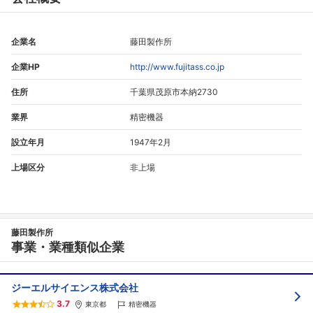
企業名
藤田製作所
企業HP
http://www.fujitass.co.jp
住所
千葉県茂原市本納2730
業界
精密機器
設立年月
1947年2月
上場区分
非上場
藤田製作所
事業・業種類似企業
ジーエルサイエンス株式会社
3.7
東京都
精密機器