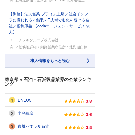
【釧路】法人営業 プライム上場／社会インフ
ラに携われる／舗装×IT技術で進化を続ける会
社／福利厚生 【dodaエージェントサービス 求
人】
ニチレキグループ株式会社
勤務地
＜勤務地詳細＞釧路営業所住所：北海道白糠郡白糠町工
求人情報をもっと読む
東京都
×
石油・石炭製品業界
の企業ランキ
ング
ENEOS
3.8
出光興産
3.6
東燃ゼネラル石油
3.8