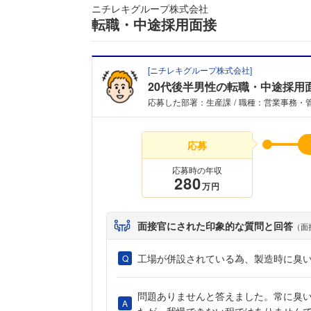
ニチレキグループ株式会社
転職・中途採用面接
[
ニチレキグループ株式会社
]
20代後半男性の転職・中途採用
応募した部署：生産課
職種：営業事務・
応募
応募時の年収
280
万円
面接官にされた印象的な質問と回答
（面
工場が併設されている為、製造時に臭
問題ありませんと答えました。常に臭