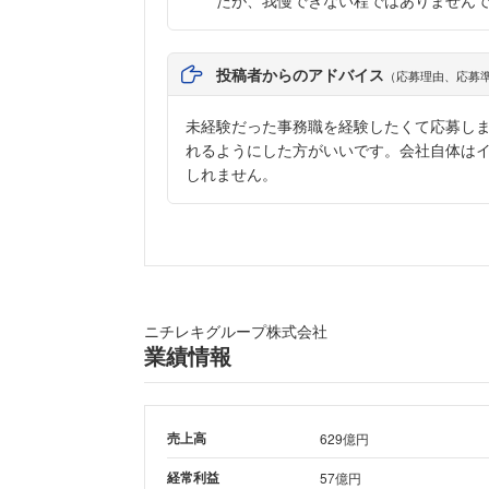
たが、我慢できない程ではありません
投稿者からのアドバイス
（応募理由、応募
未経験だった事務職を経験したくて応募し
れるようにした方がいいです。会社自体は
しれません。
ニチレキグループ株式会社
業績情報
売上高
629億円
経常利益
57億円