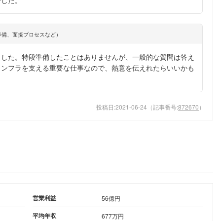
でした。
準備、面接プロセスなど）
ました。特段準備したことはありませんが、一般的な質問は答え
インフラを支える重要な仕事なので、熱意を伝えれたらいいかも
投稿日:
2021-06-24
（記事番号:
872670
）
営業利益
56億円
平均年収
677万円