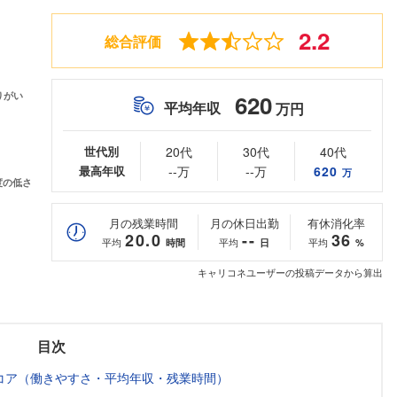
2.2
総合評価
620
平均年収
万円
世代別
20代
30代
40代
最高年収
--万
--万
620
万
月の残業時間
月の休日出勤
有休消化率
20.0
--
36
平均
平均
平均
時間
日
%
キャリコネユーザーの投稿データから算出
目次
コア（働きやすさ・平均年収・残業時間）