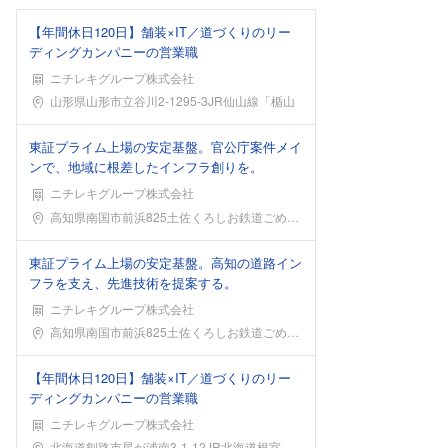
【年間休日120日】舗装×IT／道づくりのリー
ディングカンパニーの営業職
ニチレキグループ株式会社
勤務地
山形県山形市立谷川2-1295-3JR仙山線「楯山
東証プライム上場の安定基盤。官公庁案件メイ
ンで、地域に根差したインフラ創りを。
ニチレキグループ株式会社
勤務地
高知県南国市前浜825土佐くろしお鉄道ごめん・なは
東証プライム上場の安定基盤。高知の道路イン
フラを支え、先進技術を提案する。
ニチレキグループ株式会社
勤務地
高知県南国市前浜825土佐くろしお鉄道ごめん・なは
【年間休日120日】舗装×IT／道づくりのリー
ディングカンパニーの営業職
ニチレキグループ株式会社
勤務地
北海道釧路市星が浦南3-1-12JR北海道根室本線