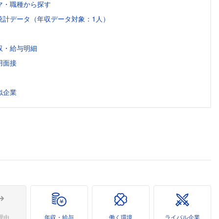
マ・職種から探す
統計データ（年収データ対象：1人）
収・給与明細
用面接
似企業
理由
年収・給与
働く環境
ライバル企業