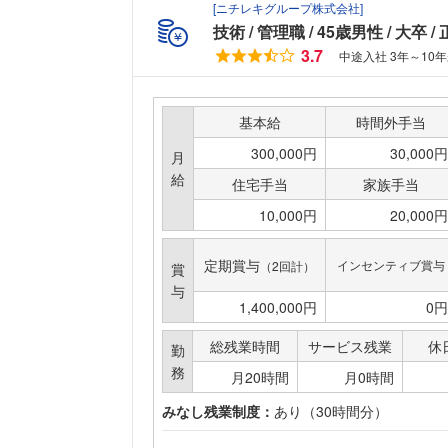
[
ニチレキグループ株式会社
]
技術
管理職
45歳男性
大卒
3.7
中途入社 3年～10
基本給
時間外手当
300,000円
30,000円
月
給
住宅手当
家族手当
10,000円
20,000円
定期賞与
インセンティブ賞与
（2回計）
賞
与
1,400,000円
0円
総残業時間
サービス残業
休
勤
務
月20時間
月0時間
みなし残業制度：
あり（30時間分）