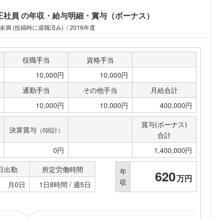
正社員
の年収・給与明細・賞与（ボーナス）
年未満 (投稿時に退職済み)
2016年度
役職手当
資格手当
10,000円
10,000円
通勤手当
その他手当
月給合計
10,000円
10,000円
400,000円
賞与(ボーナス)
決算賞与
（0回計）
合計
0円
1,400,000円
日出勤
所定労働時間
年
620
万円
収
月0日
1日8時間 / 週5日
フォローしました