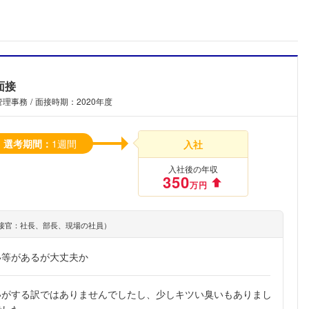
面接
管理事務
面接時期：2020年度
選考期間：
1週間
入社
入社後の年収
350
万円
接官：社長、部長、現場の社員）
い等があるが大丈夫か
いがする訳ではありませんでしたし、少しキツい臭いもありまし