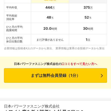
444
375
平均年収
万
万
平均有給
48
52
％
％
消化率
ひと月の平均
20.0
30
時間
時間
残業時間
ひと月の平均
1
まだ評価がありません
日
休日出勤日数
企業情報は投稿者4人のデータから算出、 業界情報は業界の全投稿データから算出
日本パワーファスニング株式会社の
口コミをすべて見たい方へ
まずは無料会員登録（1分）
日本パワーファスニング株式会社