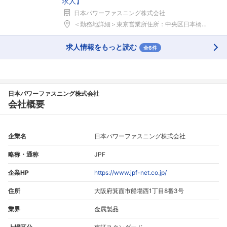
求人】
日本パワーファスニング株式会社
＜勤務地詳細＞東京営業所住所：中央区日本橋箱崎町2...
求人情報をもっと読む
全6件
日本パワーファスニング株式会社
会社概要
企業名
日本パワーファスニング株式会社
略称・通称
JPF
企業HP
https://www.jpf-net.co.jp/
住所
大阪府箕面市船場西1丁目8番3号
業界
金属製品