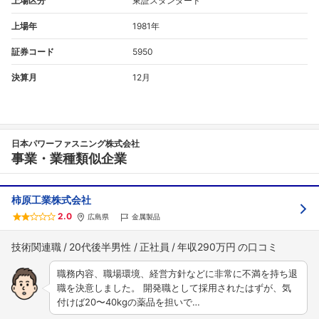
上場区分
東証スタンダード
上場年
1981年
証券コード
5950
決算月
12月
日本パワーファスニング株式会社
事業・業種類似企業
柿原工業株式会社
2.0
広島県
金属製品
技術関連職
20代後半男性
正社員
年収290万円
職務内容、職場環境、経営方針などに非常に不満を持ち退
職を決意しました。 開発職として採用されたはずが、気
付けば20〜40kgの薬品を担いで…