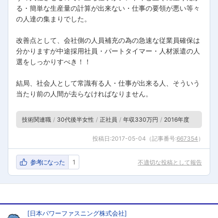
る・簡単な生産量の計算が出来ない・仕事の要領が悪い等々
の人達の集まりでした。
改善点として、会社側の人員補充の為の急速な従業員確保は
分かりますが中途採用社員・パートタイマー・人材派遣の人
選をしっかりすべき！！
結局、社会人として常識有る人・仕事が出来る人、そういう
当たり前の人間が去らなければなりません。
技術関連職
30代後半女性
正社員
年収330万円
2016年度
投稿日:
2017-05-04
（記事番号:
667354
）
参考になった
1
不適切な投稿として報告
[
日本パワーファスニング株式会社
]