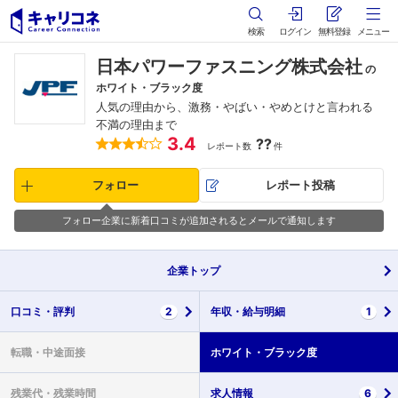
検索
ログイン
無料登録
メニュー
日本パワーファスニング株式会社
の
ホワイト・ブラック度
人気の理由から、激務・やばい・やめとけと言われる
不満の理由まで
3.4
??
レポート数
件
フォロー
レポート投稿
フォロー企業に新着口コミが追加されるとメールで通知します
企業
トップ
口コミ・
評判
2
年収・
給与明細
1
転職・
中途面接
ホワイト・
ブラック度
残業代・
残業時間
求人情報
6