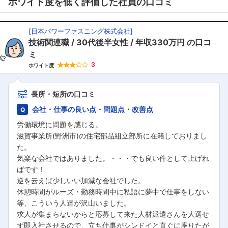
ホワイト度を低く評価した社員の口コミ
[
日本パワーファスニング株式会社
]
技術関連職
30代後半女性
年収330万円
の口コ
ミ
3
ホワイト度
長所・短所の口コミ
会社・仕事の良い点・問題点・改善点
労働環境に問題を感じる。
滋賀事業所(野洲市)の住宅部品組立部所に在籍しておりまし
た。
気楽な会社ではありました。・・・でも良い件として上げれ
ばです！
逆を云えば少しいい加減な会社でした。
休憩時間がルーズ・勤務時間中に私語に夢中で仕事をしない
等、こういう人達が沢山いました。
求人が集まらないからと応募して来た人材派遣さんを人選せ
ず即入社させるので、立ち仕事がシンドイと直ぐに座りたが