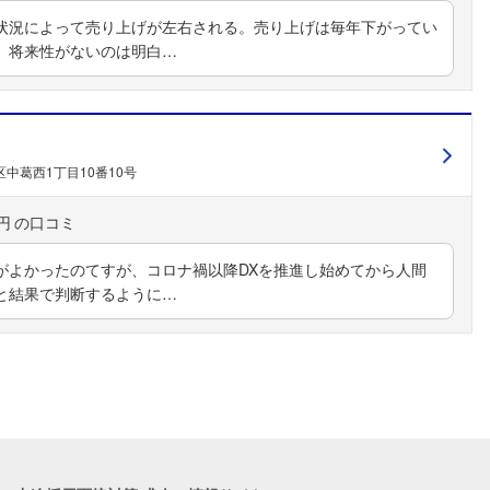
状況によって売り上げが左右される。売り上げは毎年下がってい
。将来性がないのは明白…
中葛西1丁目10番10号
円
がよかったのてすが、コロナ禍以降DXを推進し始めてから人間
と結果で判断するように…