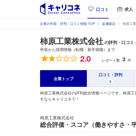
口コミ
求人
企業の年収・評判・口コミ情報 TOP
金属製品
柿原工業
柿原工業株式会社
の評判・口コミ
年収から採用情報（転職・新卒就職）まで
総合評価
2.0
3
レポート数
件
口コミ・評判
企業トップ
3
柿原工業株式会社の評判総合情報ページです。柿原工
すならキャリコネで！
柿原工業株式会社
総合評価・スコア（働きやすさ・