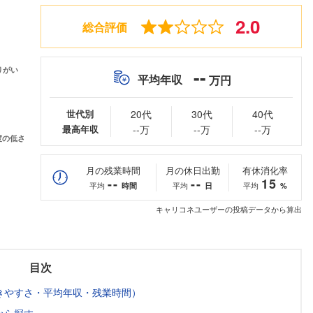
2.0
総合評価
--
平均年収
万円
世代別
20代
30代
40代
最高年収
--万
--万
--万
月の残業時間
月の休日出勤
有休消化率
--
--
15
平均
平均
平均
時間
日
%
キャリコネユーザーの投稿データから算出
目次
きやすさ・平均年収・残業時間）