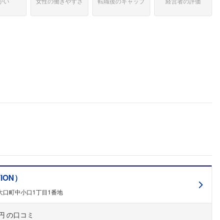
がい
女性の働きやすさ
転職後のギャップ
経営者の評価
ION）
大口町中小口1丁目1番地
円