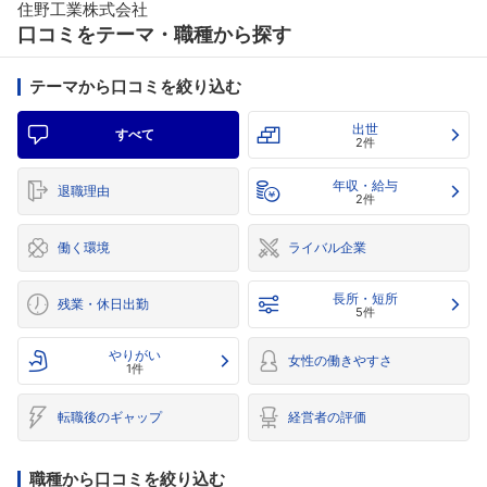
住野工業株式会社
口コミをテーマ・職種から探す
テーマから口コミを絞り込む
出世
すべて
2件
年収・給与
退職理由
2件
働く環境
ライバル企業
長所・短所
残業・休日出勤
5件
やりがい
女性の働きやすさ
1件
転職後のギャップ
経営者の評価
職種から口コミを絞り込む