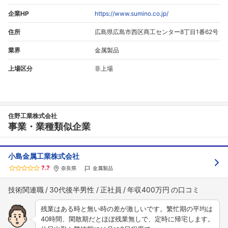
企業HP
https://www.sumino.co.jp/
住所
広島県広島市西区商工センター8丁目1番62号
業界
金属製品
上場区分
非上場
住野工業株式会社
事業・業種類似企業
小島金属工業株式会社
?.?
奈良県
金属製品
技術関連職
30代後半男性
正社員
年収400万円
残業はある時と無い時の差が激しいです。繁忙期の平均は
40時間、閑散期だとほぼ残業無しで、定時に帰宅します。