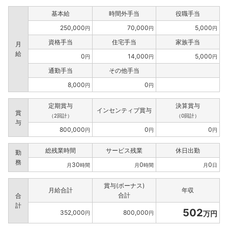
基本給
時間外手当
役職手当
250,000
70,000
5,000
円
円
円
資格手当
住宅手当
家族手当
月
給
0
14,000
5,000
円
円
円
通勤手当
その他手当
8,000
0
円
円
定期賞与
決算賞与
インセンティブ賞与
賞
（2回計）
（0回計）
与
800,000
0
0
円
円
円
総残業時間
サービス残業
休日出勤
勤
務
30
0
0
月
時間
月
時間
月
日
賞与(ボーナス)
月給合計
年収
合計
合
計
502
352,000
800,000
万円
円
円