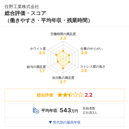
住野工業株式会社
総合評価・スコア
（働きやすさ・平均年収・残業時間）
2.2
総合評価
投稿者数
543
平均年収
万円
正社員3人
世代別
20代
▼ 世代別の最高年収
30代
40代
最高年収
442
--万
686
万
万