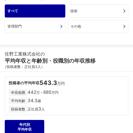
すべて
技術
管理部門
その他
住野工業株式会社の
平均年収と年齢別・役職別の年収推移
（投稿者数：正社員3人）
543.3
投稿者の平均年収
万円
442
685
年収範囲
万～
万円
34.3
平均年齢
歳
3
投稿者数
正社員
人
年代別
平均年収