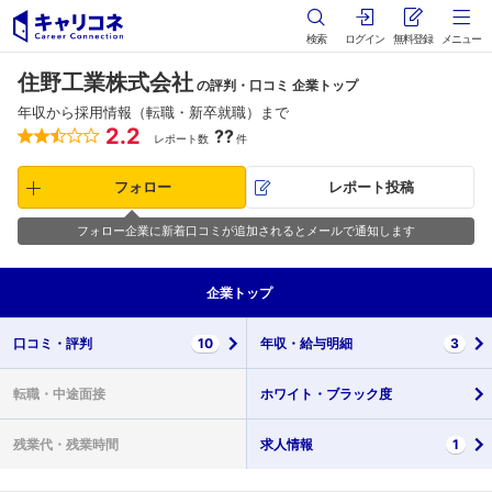
検索
ログイン
無料登録
メニュー
住野工業株式会社
の評判・口コミ 企業トップ
年収から採用情報（転職・新卒就職）まで
2.2
??
レポート数
件
フォロー
レポート投稿
フォロー企業に新着口コミが追加されるとメールで通知します
企業
トップ
口コミ・
評判
10
年収・
給与明細
3
転職・
中途面接
ホワイト・
ブラック度
残業代・
残業時間
求人情報
1