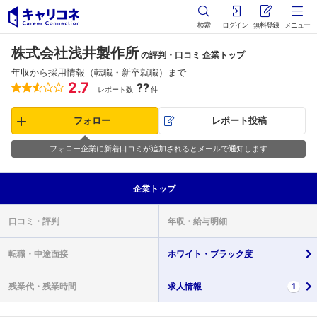
検索
ログイン
無料登録
メニュー
株式会社浅井製作所
の評判・口コミ 企業トップ
年収から採用情報（転職・新卒就職）まで
2.7
??
レポート数
件
フォロー
レポート投稿
フォロー企業に新着口コミが追加されるとメールで通知します
企業
トップ
口コミ・
評判
年収・
給与明細
転職・
中途面接
ホワイト・
ブラック度
残業代・
残業時間
求人情報
1