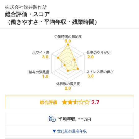
株式会社浅井製作所
総合評価・スコア
（働きやすさ・平均年収・残業時間）
2.7
総合評価
--
平均年収
万円
世代別
20代
▼ 世代別の最高年収
30代
40代
最高年収
--万
--万
--万