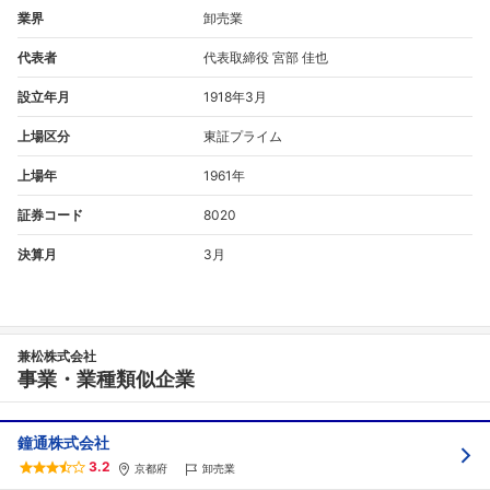
業界
卸売業
代表者
代表取締役 宮部 佳也
設立年月
1918年3月
上場区分
東証プライム
上場年
1961年
証券コード
8020
決算月
3月
兼松株式会社
事業・業種類似企業
鐘通株式会社
3.2
京都府
卸売業