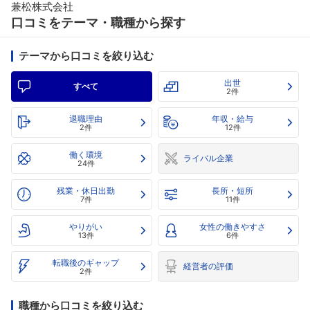
兼松株式会社
口コミをテーマ・職種から探す
テーマから口コミを絞り込む
出世
すべて
2件
退職理由
年収・給与
2件
12件
働く環境
ライバル企業
24件
残業・休日出勤
長所・短所
7件
11件
やりがい
女性の働きやすさ
13件
6件
転職後のギャップ
経営者の評価
2件
職種から口コミを絞り込む