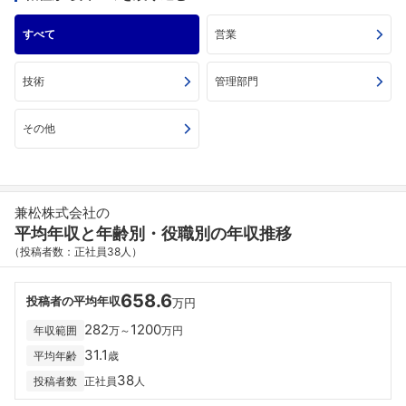
すべて
営業
技術
管理部門
その他
兼松株式会社の
平均年収と年齢別・役職別の年収推移
（投稿者数：正社員38人）
658.6
投稿者の平均年収
万円
282
1200
年収範囲
万～
万円
31.1
平均年齢
歳
38
投稿者数
正社員
人