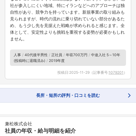
社が参入しにくい地域、特にイランなどへのアプローチは独
自性があり、競争力を持っています。新規事業の取り組みも
見られますが、時代の流れに乗り切れていない部分があるた
め、もう少し先を見据えた戦略が求められると感じます。全
体として、安定性よりも挑戦を重視する姿勢が必要かもしれ
ません。
人事
40代後半男性
正社員
年収700万円
中途入社 5～10年
(投稿時に退職済み)
2019年度
フォローしました
投稿日:
2025-11-29
（記事番号:
1079201
）
こちらの企業もフォローしませんか？
長所・短所の評判・口コミを読む
兼松株式会社
社員の年収・給与明細を紹介