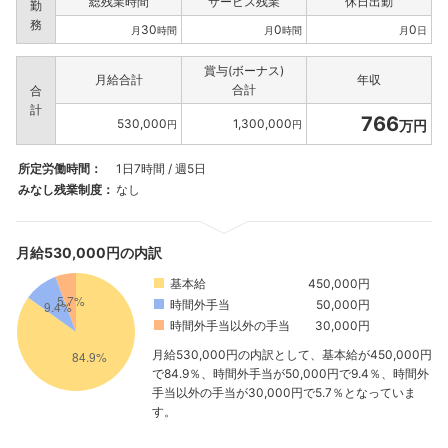
総残業時間
サービス残業
休日出勤
勤
務
30
0
0
月
時間
月
時間
月
日
賞与(ボーナス)
月給合計
年収
合計
合
計
766
530,000
1,300,000
万円
円
円
所定労働時間：
1日7時間 / 週5日
みなし残業制度：
なし
月給530,000円の内訳
基本給
450,000円
時間外手当
50,000円
時間外手当以外の手当
30,000円
月給530,000円の内訳として、基本給が450,000円
で84.9％、時間外手当が50,000円で9.4％、時間外
手当以外の手当が30,000円で5.7％となっていま
す。