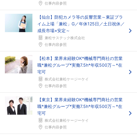
仕事内容参照
【仙台】防犯カメラ等の反響営業～東証プラ
イム上場「兼松」G／年休125日／土日祝休／
成長市場×安定～
兼松サステック株式会社
仕事内容参照
【松本】業界未経験OK*機械専門商社の営業
職*兼松グループ*実働7.5h*年収500万～*在
宅可
株式会社兼松ケージーケイ
仕事内容参照
【東京】業界未経験OK*機械専門商社の営業
職*兼松グループ*実働7.5h*年収500万～*在
宅可
株式会社兼松ケージーケイ
仕事内容参照