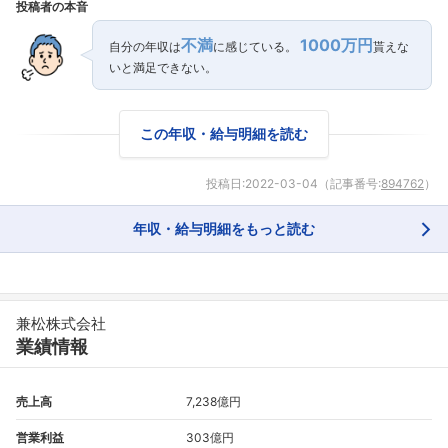
投稿者の本音
不満
1000万円
自分の年収は
に感じている。
貰えな
いと満足できない。
この年収・給与明細を読む
投稿日:
2022-03-04
（記事番号:
894762
）
年収・給与明細をもっと読む
兼松株式会社
業績情報
売上高
7,238億円
営業利益
303億円