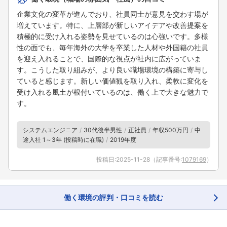
企業文化の変革が進んでおり、社員同士が意見を交わす場が
増えています。特に、上層部が新しいアイデアや改善提案を
積極的に受け入れる姿勢を見せているのは心強いです。多様
性の面でも、毎年海外の大学を卒業した人材や外国籍の社員
を迎え入れることで、国際的な視点が社内に広がっていま
す。こうした取り組みが、より良い職場環境の構築に寄与し
ていると感じます。新しい価値観を取り入れ、柔軟に変化を
受け入れる風土が根付いているのは、働く上で大きな魅力で
す。
システムエンジニア
30代後半男性
正社員
年収500万円
中
途入社 1～3年 (投稿時に在職)
2019年度
投稿日:
2025-11-28
（記事番号:
1079169
）
働く環境の評判・口コミを読む