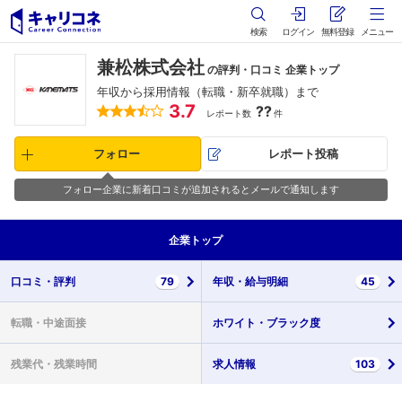
検索
ログイン
無料登録
メニュー
兼松株式会社
の評判・口コミ 企業トップ
年収から採用情報（転職・新卒就職）まで
3.7
??
レポート数
件
フォロー
レポート投稿
フォロー企業に新着口コミが追加されるとメールで通知します
企業
トップ
口コミ・
評判
79
年収・
給与明細
45
転職・
中途面接
ホワイト・
ブラック度
残業代・
残業時間
求人情報
103