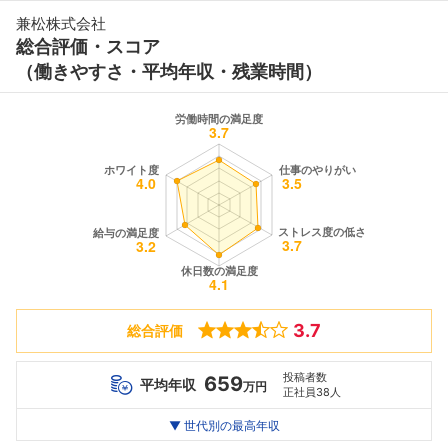
兼松株式会社
総合評価・スコア
（働きやすさ・平均年収・残業時間）
3.7
総合評価
投稿者数
659
平均年収
万円
正社員38人
世代別
20代
▼ 世代別の最高年収
30代
40代
最高年収
904
1200
1144
万
万
万