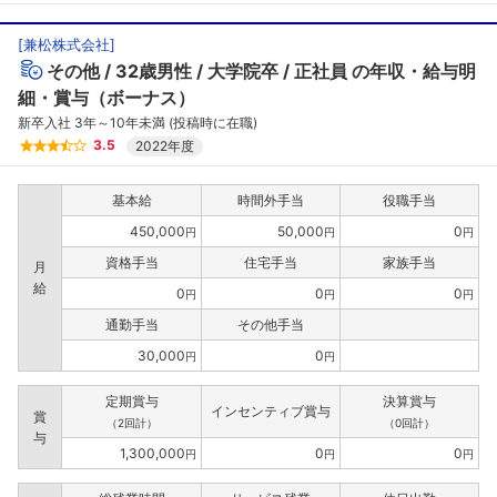
[
兼松株式会社
]
その他
32歳男性
大学院卒
正社員
の年収・給与明
細・賞与（ボーナス）
新卒入社 3年～10年未満 (投稿時に在職)
3.5
2022年度
基本給
時間外手当
役職手当
450,000
50,000
0
円
円
円
資格手当
住宅手当
家族手当
月
給
0
0
0
円
円
円
通勤手当
その他手当
30,000
0
円
円
定期賞与
決算賞与
インセンティブ賞与
賞
（2回計）
（0回計）
与
1,300,000
0
0
円
円
円