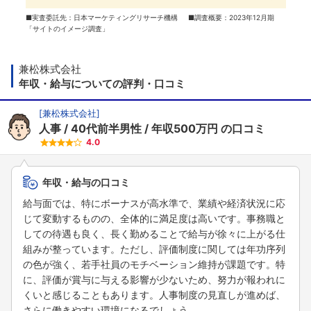
■実査委託先：日本マーケティングリサーチ機構 ■調査概要：2023年12月期
「サイトのイメージ調査」
兼松株式会社
年収・給与についての評判・口コミ
[
兼松株式会社
]
人事
40代前半男性
年収500万円
の口コミ
4.0
年収・給与の口コミ
給与面では、特にボーナスが高水準で、業績や経済状況に応
じて変動するものの、全体的に満足度は高いです。事務職と
しての待遇も良く、長く勤めることで給与が徐々に上がる仕
組みが整っています。ただし、評価制度に関しては年功序列
の色が強く、若手社員のモチベーション維持が課題です。特
に、評価が賞与に与える影響が少ないため、努力が報われに
くいと感じることもあります。人事制度の見直しが進めば、
さらに働きやすい環境になるでしょう。