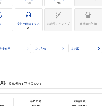
件
3件
7件
がい
女性の働きやすさ
転職後のギャップ
経営者の評価
件
2件
管理部門
広告宣伝
販売系
推移
（投稿者数：正社員10人）
平均年齢
投稿者数