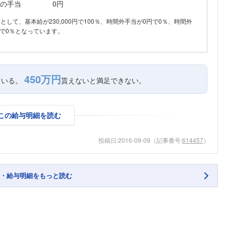
の手当
0円
内訳として、基本給が230,000円で100％、時間外手当が0円で0％、時間外
で0％となっています。
450万円
ている。
貰えないと満足できない。
この給与明細を読む
投稿日:
2016-09-09
（記事番号:
614457
）
・給与明細をもっと読む