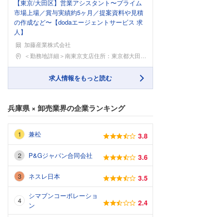
【東京/大田区】営業アシスタント〜プライム
市場上場／賞与実績約5ヶ月／提案資料や見積
の作成など〜【dodaエージェントサービス 求
人】
加藤産業株式会社
勤務地
＜勤務地詳細＞南東京支店住所：東京都大田区大森中1
求人情報をもっと読む
兵庫県
×
卸売業界
の企業ランキング
兼松
3.8
P&Gジャパン合同会社
3.6
ネスレ日本
3.5
シマブンコーポレーショ
2.4
ン