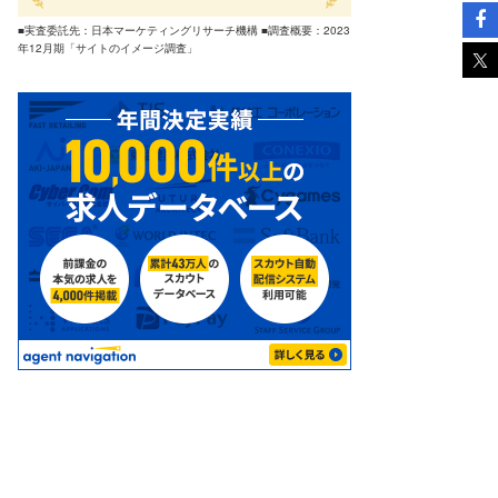
■実査委託先：日本マーケティングリサーチ機構 ■調査概要：2023
年12月期「サイトのイメージ調査」