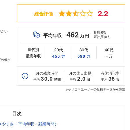
2.2
総合評価
462
投稿者数
平均年収
万円
正社員10人
世代別
20代
30代
40代
最高年収
455
590
--万
万
万
月の残業時間
月の休日出勤
有休消化率
30.0
2.0
38
平均
平均
平均
時間
日
%
キャリコネユーザーの投稿データから算出
目次
きやすさ・平均年収・残業時間）