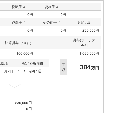
役職手当
資格手当
0円
0円
通勤手当
その他手当
月給合計
0円
0円
230,000円
賞与(ボーナス)
決算賞与
（1回計）
合計
100,000円
1,080,000円
日出勤
所定労働時間
年
384
万円
収
月2日
1日10時間 / 週5日
230,000円
0円