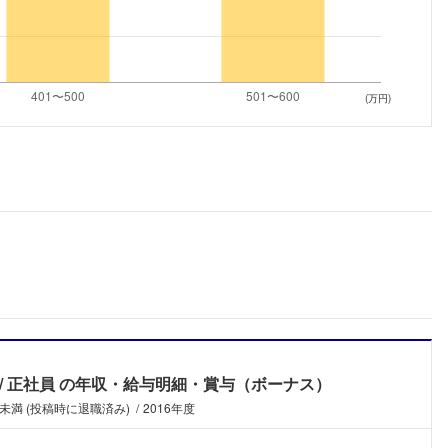
こちらの企業もフォローしませんか？
(万円)
正社員
の年収・給与明細・賞与（ボーナス）
年未満 (投稿時に退職済み)
2016年度