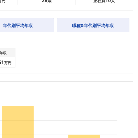
29
10
万円
歳
正社員
人
年代別平均年収
職種&年代別平均年収
年収
61
万円
フォローしました