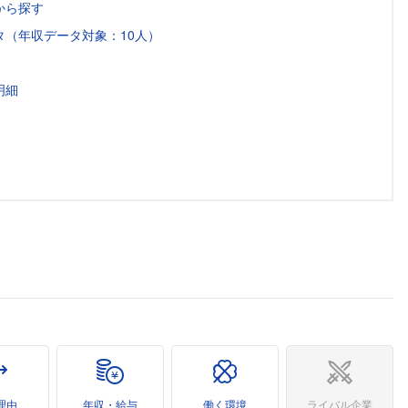
から探す
（年収データ対象：10人）
明細
理由
年収・給与
働く環境
ライバル企業