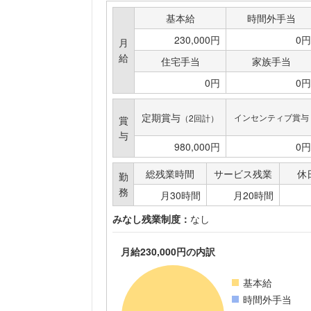
基本給
時間外手当
230,000円
0円
月
給
住宅手当
家族手当
0円
0円
定期賞与
インセンティブ賞与
（2回計）
賞
与
980,000円
0円
総残業時間
サービス残業
休
勤
務
月30時間
月20時間
みなし残業制度：
なし
月給230,000円の内訳
基本給
時間外手当