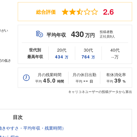
2.6
総合評価
430
投稿者数
平均年収
万円
正社員9人
世代別
20代
30代
40代
最高年収
434
764
--万
万
万
月の残業時間
月の休日出勤
有休消化率
45.0
--
39
平均
平均
平均
時間
日
%
キャリコネユーザーの投稿データから算出
目次
働きやすさ・平均年収・残業時間）