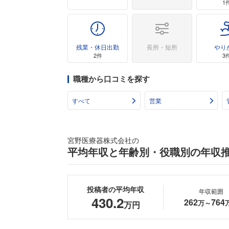
1
残業・休日出勤
長所・短所
やり
2件
3
職種から口コミを探す
すべて
営業
宮野医療器株式会社の
平均年収と年齢別・役職別の年収
投稿者の平均年収
年収範囲
430.2
262
764
万～
万円