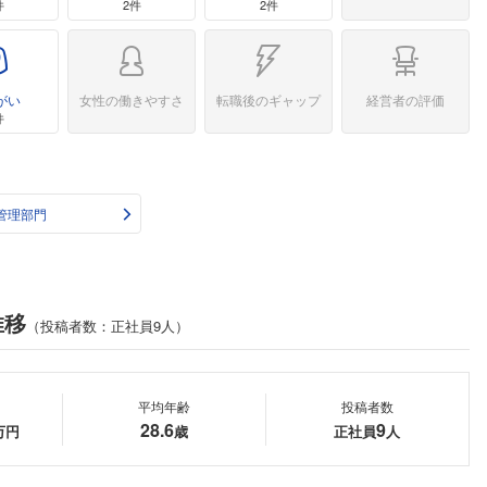
件
2件
2件
がい
女性の働きやすさ
転職後のギャップ
経営者の評価
件
管理部門
推移
（投稿者数：正社員9人）
平均年齢
投稿者数
28.6
9
万円
歳
正社員
人