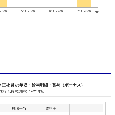
こちらの企業もフォローしませんか？
(万円)
ミ
正社員
の年収・給与明細・賞与（ボーナス）
未満 (投稿時に在職)
2023年度
役職手当
資格手当