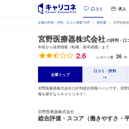
口コミ
求人
企業の年収・評判・口コミ情報 TOP
卸売業
宮野医療器
宮野医療器株式会社
の評判・口
年収から採用情報（転職・新卒就職）まで
総合評価
2.6
26
レポート数
件
口コミ・評判
企業トップ
10
宮野医療器株式会社の評判総合情報ページです。宮野
報を探すならキャリコネで！
宮野医療器株式会社
総合評価・スコア（働きやすさ・