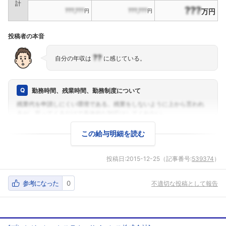
計
???
???,???
???,???
万円
円
円
投稿者の本音
??
自分の年収は
に感じている。
勤務時間、残業時間、勤務制度について
この給与明細を読む
投稿日:
2015-12-25
（記事番号:
539374
）
参考になった
0
不適切な投稿として報告