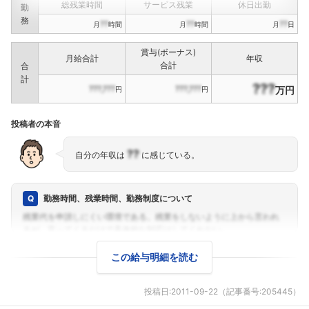
総残業時間
サービス残業
休日出勤
勤
務
??
??
??
月
時間
月
時間
月
日
賞与(ボーナス)
月給合計
年収
合計
合
計
???
???,???
???,???
万円
円
円
投稿者の本音
??
自分の年収は
に感じている。
勤務時間、残業時間、勤務制度について
この給与明細を読む
投稿日:
2011-09-22
（記事番号:205445）