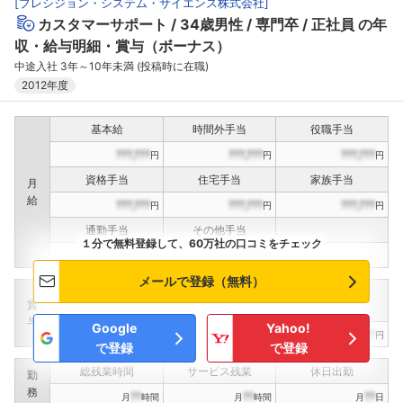
[
プレシジョン・システム・サイエンス株式会社
]
カスタマーサポート
34歳男性
専門卒
正社員
の年
収・給与明細・賞与（ボーナス）
中途入社 3年～10年未満 (投稿時に在職)
2012年度
基本給
時間外手当
役職手当
???,???
???,???
???,???
円
円
円
資格手当
住宅手当
家族手当
月
給
???,???
???,???
???,???
円
円
円
通勤手当
その他手当
１分で無料登録して、60万社の口コミをチェック
???,???
???,???
円
円
メールで登録（無料）
定期賞与
決算賞与
インセンティブ賞与
賞
（
??
回計）
（
??
回計）
与
Google
Yahoo!
???,???
???,???
???,???
円
円
円
で登録
で登録
総残業時間
サービス残業
休日出勤
勤
務
??
??
??
月
時間
月
時間
月
日