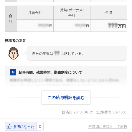
賞与(ボーナス)
月給合計
年収
合計
合
計
???
???,???
???,???
万円
円
円
投稿者の本音
??
自分の年収は
に感じている。
勤務時間、残業時間、勤務制度について
この給与明細を読む
投稿日:
2013-06-21
（記事番号:
367180
）
参考になった
0
不適切な投稿として報告