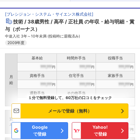
[
プレシジョン・システム・サイエンス株式会社
]
技術
38歳男性
高卒
正社員
の年収・給与明細・賞
与（ボーナス）
中途入社 3年～10年未満 (投稿時に退職済み)
2009年度
基本給
時間外手当
役職手当
???,???
???,???
???,???
円
円
円
資格手当
住宅手当
家族手当
月
給
???,???
???,???
???,???
円
円
円
通勤手当
その他手当
１分で無料登録して、60万社の口コミをチェック
???,???
???,???
円
円
メールで登録（無料）
定期賞与
決算賞与
インセンティブ賞与
賞
（
??
回計）
（
??
回計）
与
Google
Yahoo!
???,???
???,???
???,???
円
円
円
で登録
で登録