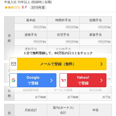
中途入社 10年以上 (投稿時に在職)
2.7
2015年度
基本給
時間外手当
役職手当
???,???
???,???
???,???
円
円
円
資格手当
住宅手当
家族手当
月
給
???,???
???,???
???,???
円
円
円
通勤手当
その他手当
１分で無料登録して、60万社の口コミをチェック
???,???
???,???
円
円
メールで登録（無料）
定期賞与
決算賞与
インセンティブ賞与
賞
（
??
回計）
（
??
回計）
与
Google
Yahoo!
???,???
???,???
???,???
円
円
円
で登録
で登録
総残業時間
サービス残業
休日出勤
勤
務
??
??
??
月
時間
月
時間
月
日
賞与(ボーナス)
月給合計
年収
合計
合