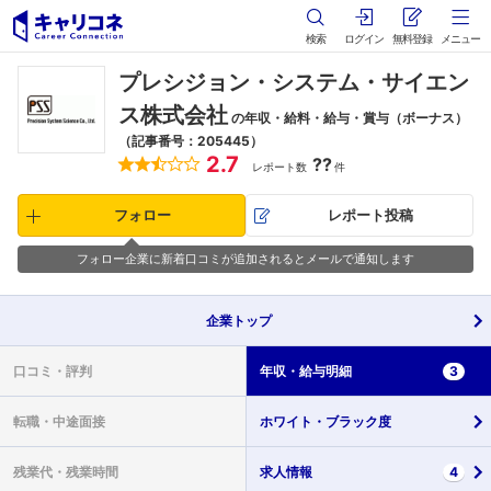
検索
ログイン
無料登録
メニュー
プレシジョン・システム・サイエン
ス株式会社
の年収・給料・給与・賞与（ボーナス）
（記事番号：205445）
2.7
??
レポート数
件
フォロー
レポート投稿
フォロー企業に新着口コミが追加されるとメールで通知します
企業
トップ
口コミ・
評判
年収・
給与明細
3
転職・
中途面接
ホワイト・
ブラック度
残業代・
残業時間
求人情報
4