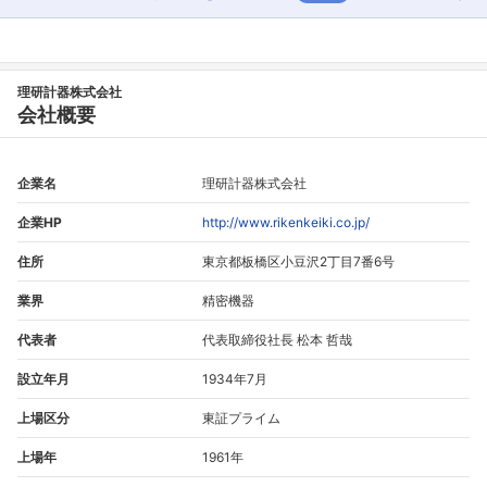
理研計器株式会社
会社概要
企業名
理研計器株式会社
企業HP
http://www.rikenkeiki.co.jp/
住所
東京都板橋区小豆沢2丁目7番6号
業界
精密機器
代表者
代表取締役社長 松本 哲哉
設立年月
1934年7月
上場区分
東証プライム
上場年
1961年