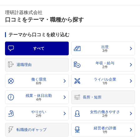
理研計器株式会社
口コミをテーマ・職種から探す
テーマから口コミを絞り込む
出世
すべて
3件
年収・給与
退職理由
2件
働く環境
ライバル企業
6件
1件
残業・休日出勤
長所・短所
4件
やりがい
女性の働きやすさ
2件
2件
経営者の評価
転職後のギャップ
1件