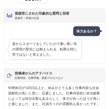
面接官にされた印象的な質問と回答
面接官：現場の社員
体力あるか？
昔からスポーツをしていたので暑い寒い等
の環境の変化には耐えられる、転勤も特に
苦ではないと答えました。
投稿者からのアドバイス
応募理由、応募準備、面接プロセスなど
年間休日が120日以上と、休みがとても多く仕事内容も社会
貢献性が高いと思い、応募しました。仕事内容的に担当顧客
フォローしました
によっては休日出勤もあるらしく、体力が合ったほうが良い
と感じました。また、社員方々のの雰囲気も良かったです。
こちらの企業もフォローしませんか？