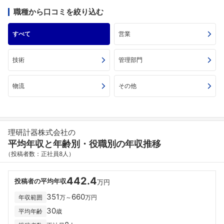
職種から口コミを絞り込む
すべて
営業
技術
管理部門
物流
その他
理研計器株式会社の
平均年収と年齢別・役職別の年収推移
（投稿者数：正社員8人）
442.4
投稿者の平均年収
万円
351
660
年収範囲
万～
万円
30
平均年齢
歳