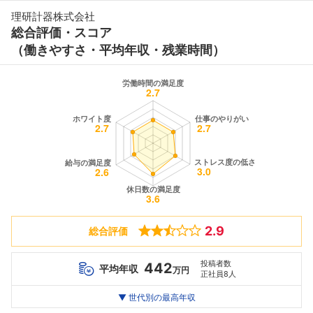
理研計器株式会社
総合評価・スコア
（働きやすさ・平均年収・残業時間）
2.9
総合評価
投稿者数
442
平均年収
万円
正社員8人
世代別
20代
▼ 世代別の最高年収
30代
40代
最高年収
362
660
--万
万
万