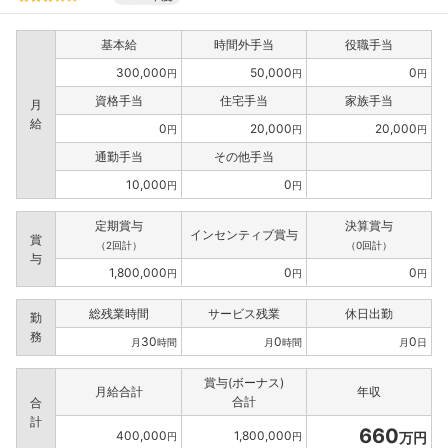
基本給
時間外手当
役職手当
300,000
50,000
0
円
円
円
資格手当
住宅手当
家族手当
月
給
0
20,000
20,000
円
円
円
通勤手当
その他手当
10,000
0
円
円
定期賞与
決算賞与
インセンティブ賞与
賞
（2回計）
（0回計）
与
1,800,000
0
0
円
円
円
総残業時間
サービス残業
休日出勤
勤
務
30
0
0
月
時間
月
時間
月
日
賞与(ボーナス)
月給合計
年収
合計
合
計
660
400,000
1,800,000
万円
円
円