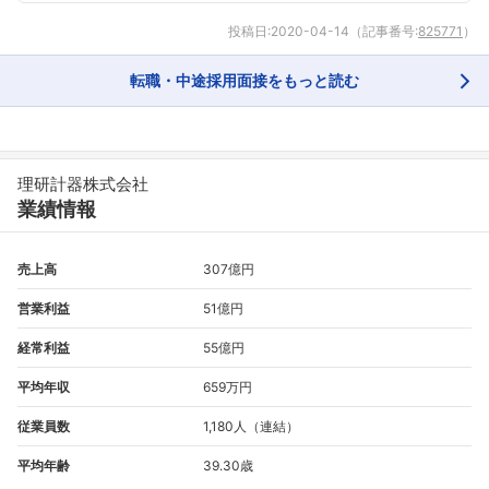
投稿日:
2020-04-14
（記事番号:
825771
）
転職・中途採用面接をもっと読む
理研計器株式会社
業績情報
売上高
307億円
営業利益
51億円
経常利益
55億円
平均年収
659万円
従業員数
1,180人（連結）
平均年齢
39.30歳