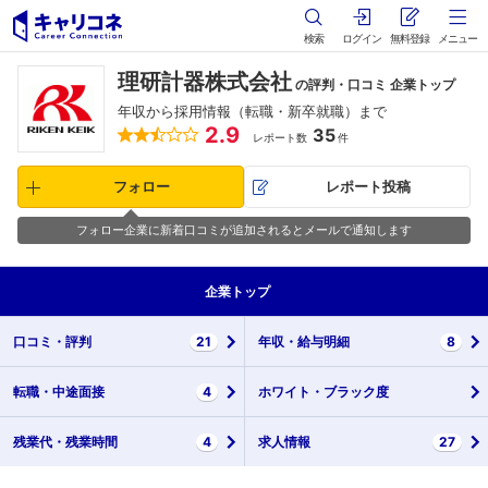
検索
ログイン
無料登録
メニュー
理研計器株式会社
の評判・口コミ 企業トップ
年収から採用情報（転職・新卒就職）まで
2.9
35
レポート数
件
フォロー
レポート投稿
フォロー企業に新着口コミが追加されるとメールで通知します
企業
トップ
口コミ・
評判
21
年収・
給与明細
8
転職・
中途面接
4
ホワイト・
ブラック度
残業代・
残業時間
4
求人情報
27