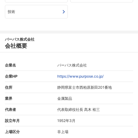
技術
フォローしました
パーパス株式会社
会社概要
こちらの企業もフォローしませんか？
企業名
パーパス株式会社
企業HP
https://www.purpose.co.jp/
住所
静岡県富士市西柏原新田201番地
業界
金属製品
代表者
代表取締役社長 髙木 裕三
設立年月
1952年3月
上場区分
非上場