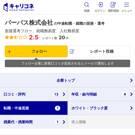
検索
ログイン
無料登録
メニュー
パーパス株式会社
の中途転職・就職の面接・選考
面接選考フロー、就職難易度、入社難易度
2.5
20
レポート数
件
フォロー
レポート投稿
フォロー企業に新着口コミが追加されるとメールで通知します
企業
トップ
口コミ・
評判
13
年収・
給与明細
4
転職・
中途面接
1
ホワイト・
ブラック度
残業代・
残業時間
1
求人情報