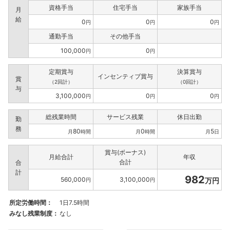
資格手当
住宅手当
家族手当
月
給
0
0
0
円
円
円
通勤手当
その他手当
100,000
0
円
円
定期賞与
決算賞与
インセンティブ賞与
賞
（2回計）
（0回計）
与
3,100,000
0
0
円
円
円
総残業時間
サービス残業
休日出勤
勤
務
80
0
5
月
時間
月
時間
月
日
賞与(ボーナス)
月給合計
年収
合計
合
計
982
560,000
3,100,000
万円
円
円
所定労働時間：
1日7.5時間
みなし残業制度：
なし