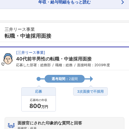
年収・給与明細をもっと読む
フォローしました
三井リース事業
転職・中途採用面接
こちらの企業もフォローしませんか？
[
三井リース事業
]
40代前半男性の転職・中途採用面接
応募した部署：総務部
職種：総務
面接時期：2009年度
選考期間：
2週間
応募
3次面接で不採用
応募時の年収
800
万円
面接官にされた印象的な質問と回答
面接官：役員