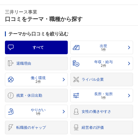
三井リース事業
口コミをテーマ・職種から探す
テーマから口コミを絞り込む
出世
すべて
1件
年収・給与
退職理由
2件
働く環境
ライバル企業
2件
長所・短所
残業・休日出勤
1件
やりがい
女性の働きやすさ
1件
転職後のギャップ
経営者の評価