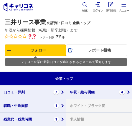
検索
ログイン
無料登録
メニュー
三井リース事業
の評判・口コミ 企業トップ
年収から採用情報（転職・新卒就職）まで
?.?
??
レポート数
件
フォロー
レポート投稿
フォロー企業に新着口コミが追加されるとメールで通知します
企業
トップ
口コミ・
評判
7
年収・
給与明細
4
転職・
中途面接
1
ホワイト・
ブラック度
残業代・
残業時間
1
求人情報