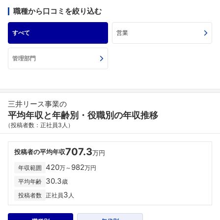
職種から口コミを絞り込む
すべて
営業
管理部門
三井リース事業の
平均年収と年齢別・役職別の年収推移
（投稿者数：正社員3人）
707.3
投稿者の平均年収
万円
420
982
年収範囲
万～
万円
30.3
平均年齢
歳
3
投稿者数
正社員
人