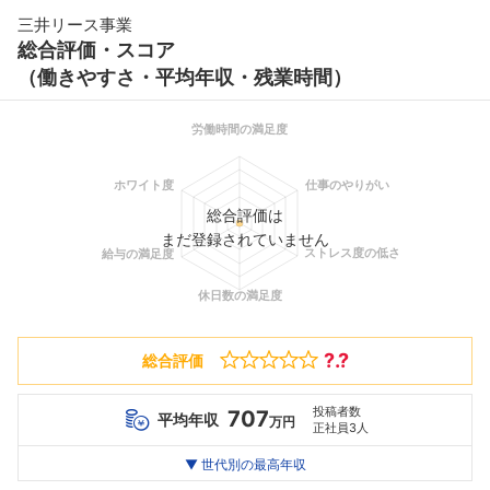
三井リース事業
総合評価・スコア
（働きやすさ・平均年収・残業時間）
総合評価は
まだ登録されていません
?.?
総合評価
投稿者数
707
平均年収
万円
正社員3人
世代別
20代
▼ 世代別の最高年収
30代
40代
最高年収
420
982
--万
万
万