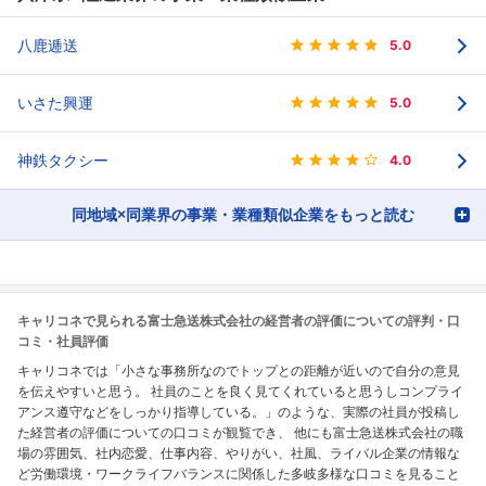
八鹿逓送
5.0
いさた興運
5.0
神鉄タクシー
4.0
同地域×同業界の事業・業種類似企業をもっと読む
キャリコネで見られる富士急送株式会社の経営者の評価についての評判・口
コミ・社員評価
キャリコネでは「小さな事務所なのでトップとの距離が近いので自分の意見
を伝えやすいと思う。 社員のことを良く見てくれていると思うしコンプライ
アンス遵守などをしっかり指導している。」のような、実際の社員が投稿し
た経営者の評価についての口コミが観覧でき、 他にも富士急送株式会社の職
場の雰囲気、社内恋愛、仕事内容、やりがい、社風、ライバル企業の情報な
ど労働環境・ワークライフバランスに関係した多岐多様な口コミを見ること