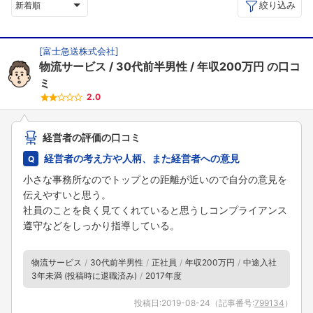
絞り込み
新着順
[
富士急送株式会社
]
物流サービス
30代前半男性
年収200万円
の口コ
ミ
2.0
経営者の評価の口コミ
経営者の考え方や人柄、また経営者への意見
小さな事務所なのでトップとの距離が近いので自分の意見を
伝えやすいと思う。
社員のことを良く見てくれていると思うしコンプライアンス
遵守などをしっかり指導している。
物流サービス
30代前半男性
正社員
年収200万円
中途入社
3年未満 (投稿時に退職済み)
2017年度
投稿日:
2019-08-24
（記事番号:
799134
）