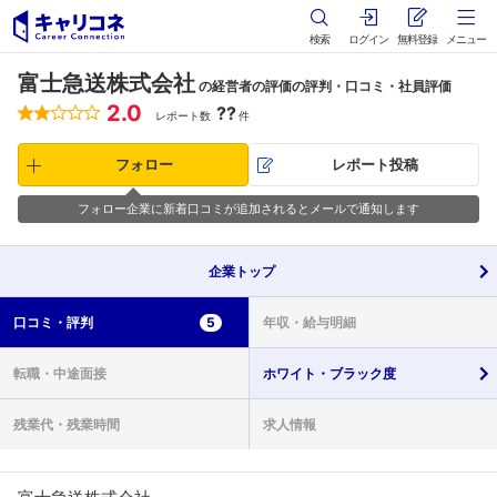
検索
ログイン
無料登録
メニュー
富士急送株式会社
の経営者の評価の評判・口コミ・社員評価
2.0
??
レポート数
件
フォロー
レポート投稿
フォロー企業に新着口コミが追加されるとメールで通知します
企業
トップ
口コミ・
評判
5
年収・
給与明細
転職・
中途面接
ホワイト・
ブラック度
残業代・
残業時間
求人情報