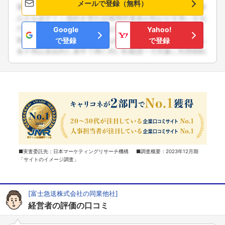
メールで登録（無料）
Google
Yahoo!
で登録
で登録
■実査委託先：日本マーケティングリサーチ機構 ■調査概要：2023年12月期
「サイトのイメージ調査」
[富士急送株式会社の同業他社]
経営者の評価の口コミ