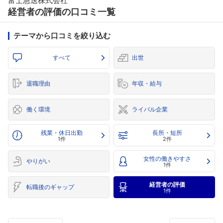
富士急送株式会社
経営者の評価の口コミ一覧
テーマから口コミを絞り込む
すべて
出世
退職理由
年収・給与
働く環境
ライバル企業
残業・休日出勤
長所・短所
1件
2件
女性の働きやすさ
やりがい
1件
経営者の評価
転職後のギャップ
1件