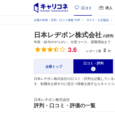
口コミ
求人
企業の年収・評判・口コミ情報 TOP
ガラス・土石製品
日本レヂボン株式会社
の評判
年収・給与ややりがい、出世コース、退職理由まで
総合評価
3.6
2
レポート数
件
口コミ・評判
企業トップ
1
日本レヂボン株式会社の口コミ・評判を記載している
す。転職先を探すのに役立つ情報を探すならキャリコ
日本レヂボン株式会社
評判・口コミ・評価の一覧