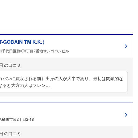
こちらの企業もフォローしませんか？
BAIN TM K.K.）
都千代田区麹町3丁目7番地サンゴバンビル
円
ゴバンに買収される前）出身の人が大半であり、最初は閉鎖的な
なると大方の人はフレン…
桶川市泉2丁目2-18
円