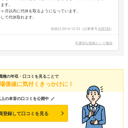
出ます。
一ヶ月以内に代休を取るようになっています。
心して代休取れます。
投稿日:
2014-12-03
（記事番号:
439745
）
不適切な投稿として報告
職種の年収・口コミを見ることで
場価値に気付くきっかけに！
以上の本音の口コミを公開中
員登録して口コミを見る