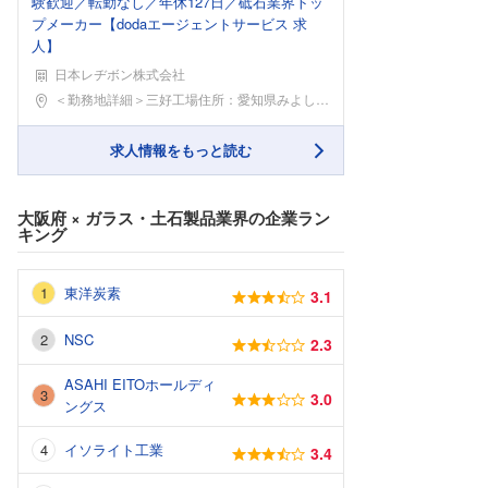
験歓迎／転勤なし／年休127日／砥石業界トッ
プメーカー【dodaエージェントサービス 求
人】
日本レヂボン株式会社
勤務地
＜勤務地詳細＞三好工場住所：愛知県みよし市莇生町下
求人情報をもっと読む
大阪府
×
ガラス・土石製品業界
の企業ラン
キング
東洋炭素
3.1
NSC
2.3
ASAHI EITOホールディ
3.0
ングス
イソライト工業
3.4