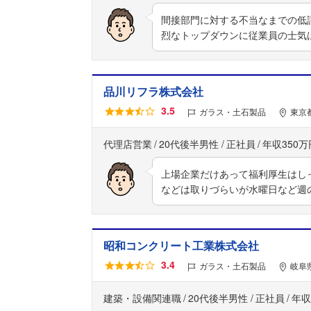
間接部門に対する不当なまでの低
烈なトップダウンに従業員の士気
品川リフラ株式会社
3.5
ガラス・土石製品
東京
代理店営業
20代後半男性
正社員
年収350万
上場企業だけあって福利厚生はし
などは取りづらいが水曜日など週
昭和コンクリート工業株式会社
3.4
ガラス・土石製品
岐阜
建築・設備関連職
20代後半男性
正社員
年収