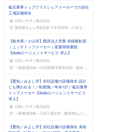
砥石業界トップクラスシェアメーカーでの自社
工場設備保全
日本レヂボン株式会社
勤務地
愛知県みよし市莇生町下永井田20（三好工場）三好工
【栃木県／小山市】既存法人営業 未経験歓迎
｜ニッチトップメーカー｜産業用研磨紙
【dodaエージェントサービス 求人】
日本レヂボン株式会社
勤務地
＜勤務地詳細＞CA北関東営業所住所：栃木県小山市東
【愛知／みよし市】自社設備の設備保全 設計
にも携われる！／転勤無／年休127／砥石業界
トップメーカー【dodaエージェントサービス
求人】
日本レヂボン株式会社
勤務地
＜勤務地詳細＞三好工場住所：愛知県みよし市莇生町下
【愛知／みよし市】自社設備の設備保全 未経