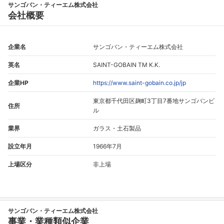
サンゴバン・ティーエム株式会社
会社概要
企業名
サンゴバン・ティーエム株式会社
英名
SAINT-GOBAIN TM K.K.
企業HP
https://www.saint-gobain.co.jp/jp
東京都千代田区麹町3丁目7番地サンゴバンビ
住所
ル
業界
ガラス・土石製品
設立年月
1966年7月
フォローしました
上場区分
非上場
こちらの企業もフォローしませんか？
サンゴバン・ティーエム株式会社
事業・業種類似企業