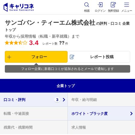
検索
ログイン
無料登録
メニュー
サンゴバン・ティーエム株式会社
の評判・口コミ 企業
トップ
年収から採用情報（転職・新卒就職）まで
3.4
??
レポート数
件
フォロー
レポート投稿
フォロー企業に新着口コミが追加されるとメールで通知します
企業
トップ
口コミ・
評判
3
年収・
給与明細
転職・
中途面接
ホワイト・
ブラック度
残業代・
残業時間
求人情報