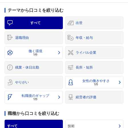
テーマから口コミを絞り込む
すべて
出世
退職理由
年収・給与
働く環境
ライバル企業
1件
残業・休日出勤
長所・短所
女性の働きやすさ
やりがい
1件
転職後のギャップ
経営者の評価
1件
職種から口コミを絞り込む
すべて
技術