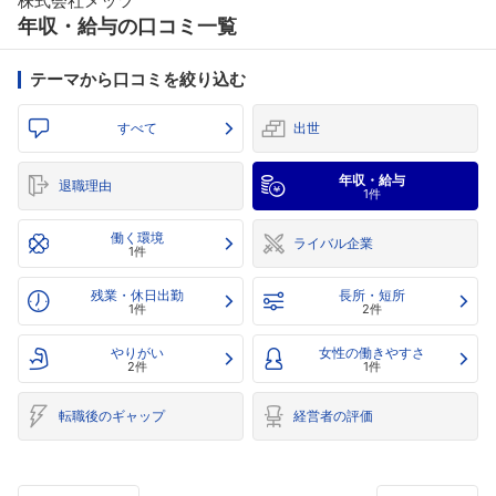
株式会社メッツ
年収・給与の口コミ一覧
テーマから口コミを絞り込む
すべて
出世
年収・給与
退職理由
1件
働く環境
ライバル企業
1件
残業・休日出勤
長所・短所
1件
2件
やりがい
女性の働きやすさ
2件
1件
転職後のギャップ
経営者の評価