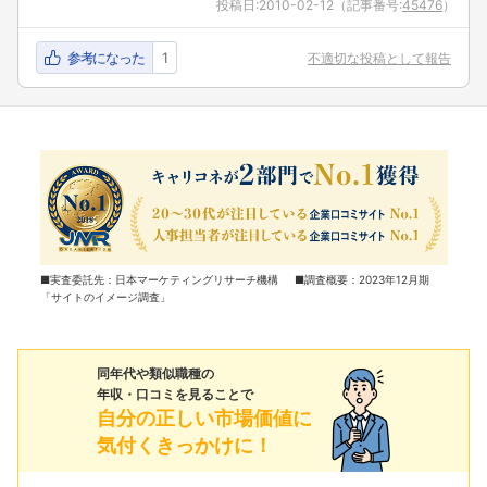
投稿日:
2010-02-12
（記事番号:
45476
）
参考になった
1
不適切な投稿として報告
■実査委託先：日本マーケティングリサーチ機構 ■調査概要：2023年12月期
「サイトのイメージ調査」
同年代や類似職種の
年収・口コミを見ることで
自分の正しい市場価値に
気付くきっかけに！