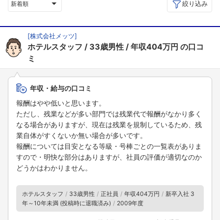
絞り込み
新着順
[
株式会社メッツ
]
ホテルスタッフ
33歳男性
年収404万円
の口コ
ミ
年収・給与の口コミ
報酬はやや低いと思います。
ただし、残業などが多い部門では残業代で報酬がなかり多く
なる場合がありますが、現在は残業を規制しているため、残
業自体がすくないか無い場合が多いです。
報酬については目安となる等級・号棒ごとの一覧表がありま
すので・明快な部分はありますが、社員の評価が適切なのか
どうかはわかりません。
ホテルスタッフ
33歳男性
正社員
年収404万円
新卒入社 3
年～10年未満 (投稿時に退職済み)
2009年度