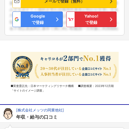
メールで登録（無料）
Google
Yahoo!
で登録
で登録
■実査委託先：日本マーケティングリサーチ機構 ■調査概要：2023年12月期
「サイトのイメージ調査」
[株式会社メッツの同業他社]
年収・給与の口コミ