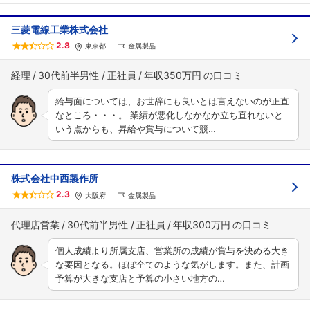
三菱電線工業株式会社
2.8
東京都
金属製品
経理
30代前半男性
正社員
年収350万円
給与面については、お世辞にも良いとは言えないのが正直
なところ・・・。 業績が悪化しなかなか立ち直れないと
いう点からも、昇給や賞与について競…
株式会社中西製作所
2.3
大阪府
金属製品
代理店営業
30代前半男性
正社員
年収300万円
個人成績より所属支店、営業所の成績が賞与を決める大き
な要因となる。ほぼ全てのような気がします。また、計画
予算が大きな支店と予算の小さい地方の…