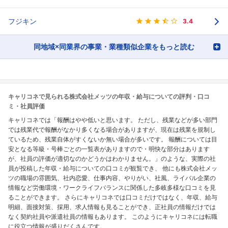
フジキン
3.4
同地域×同業界の事業・業種類似企業をもっと読む
キャリコネで見られる株式会社メッツの年収・給与についての評判・口コ
ミ・社員評価
キャリコネでは「報酬はやや低いと思います。 ただし、残業などが多い部門
では残業代で報酬がなかり多くなる場合がありますが、現在は残業を規制し
ているため、残業自体がすくないか無い場合が多いです。 報酬については目
安となる等級・号棒ごとの一覧表がありますので・明快な部分はあります
が、社員の評価が適切なのかどうかはわかりません。」のような、実際の社
員が投稿した年収・給与についての口コミが観覧でき、 他にも株式会社メッ
ツの職場の雰囲気、社内恋愛、仕事内容、やりがい、社風、ライバル企業の
情報など労働環境・ワークライフバランスに関係した多岐多様な口コミを見
ることができます。 さらにキャリコネでは口コミだけではなく、年収、給与
明細、面接対策、採用、求人情報も見ることができ、正社員の情報だけでは
なく契約社員や派遣社員の情報もあります。 このようにキャリコネには転職
に役立つ情報が盛りだくさんです。