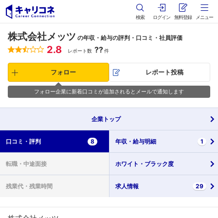
検索
ログイン
無料登録
メニュー
株式会社メッツ
の年収・給与の評判・口コミ・社員評価
2.8
??
レポート数
件
フォロー
レポート投稿
フォロー企業に新着口コミが追加されるとメールで通知します
企業
トップ
口コミ・
評判
8
年収・
給与明細
1
転職・
中途面接
ホワイト・
ブラック度
残業代・
残業時間
求人情報
29