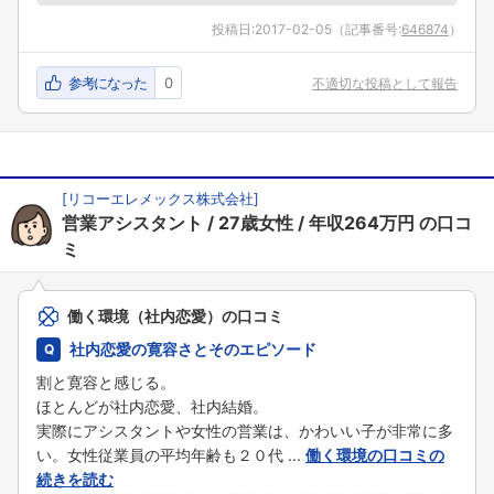
投稿日:
2017-02-05
（記事番号:
646874
）
参考になった
0
不適切な投稿として報告
[
リコーエレメックス株式会社
]
営業アシスタント
27歳女性
年収264万円
の口コ
ミ
働く環境（社内恋愛）の口コミ
社内恋愛の寛容さとそのエピソード
割と寛容と感じる。
ほとんどが社内恋愛、社内結婚。
実際にアシスタントや女性の営業は、かわいい子が非常に多
い。女性従業員の平均年齢も２０代 ...
働く環境の口コミの
続きを読む