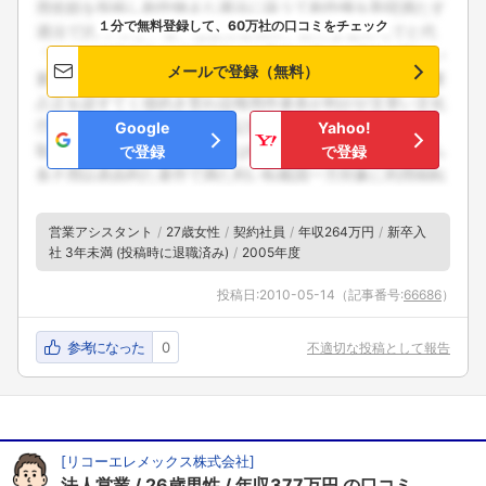
１分で無料登録して、60万社の口コミをチェック
メールで登録（無料）
Google
Yahoo!
で登録
で登録
営業アシスタント
27歳女性
契約社員
年収264万円
新卒入
社 3年未満 (投稿時に退職済み)
2005年度
投稿日:
2010-05-14
（記事番号:
66686
）
参考になった
0
不適切な投稿として報告
[
リコーエレメックス株式会社
]
法人営業
26歳男性
年収377万円
の口コミ