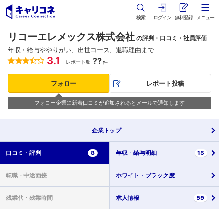
検索
ログイン
無料登録
メニュー
リコーエレメックス株式会社
の評判・口コミ・社員評価
年収・給与ややりがい、出世コース、退職理由まで
3.1
??
レポート数
件
フォロー
レポート投稿
フォロー企業に新着口コミが追加されるとメールで通知します
企業
トップ
口コミ・
評判
8
年収・
給与明細
15
転職・
中途面接
ホワイト・
ブラック度
残業代・
残業時間
求人情報
59