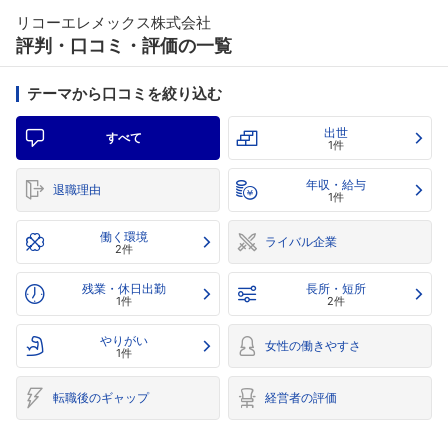
リコーエレメックス株式会社
評判・口コミ・評価の一覧
テーマから口コミを絞り込む
出世
すべて
1件
年収・給与
退職理由
1件
働く環境
ライバル企業
2件
残業・休日出勤
長所・短所
1件
2件
やりがい
女性の働きやすさ
1件
転職後のギャップ
経営者の評価