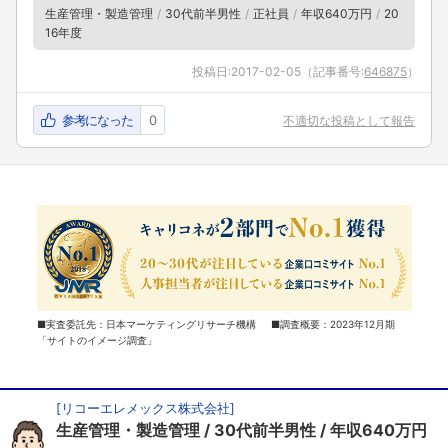
生産管理・製造管理
30代前半男性
正社員
年収640万円
20
16年度
投稿日:
2017-02-05
（記事番号:
646875
）
参考になった
0
不適切な投稿として報告
■実査委託先：日本マーケティングリサーチ機構 ■調査概要：2023年12月期
「サイトのイメージ調査」
[
リコーエレメックス株式会社
]
生産管理・製造管理
30代前半男性
年収640万円