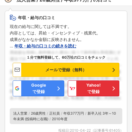
年収・給与の口コミ
現在の給与に関しては不満です。
内容としては、昇給・インセンティブ・残業代。
成果がなかなか金額に反映されません。
...
年収・給与の口コミの続きを読む
１分で無料登録して、60万社の口コミをチェック
メールで登録（無料）
Google
Yahoo!
で登録
で登録
法人営業
26歳男性
正社員
年収377万円
新卒入社 3年～10
年未満 (投稿時に在職)
2010年度
投稿日:
2010-04-22
（記事番号:
61405
）