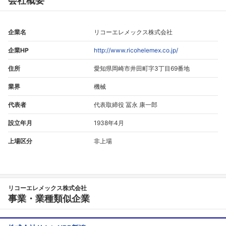
会社概要
企業名
リコーエレメックス株式会社
企業HP
http://www.ricohelemex.co.jp/
住所
愛知県岡崎市井田町字3丁目69番地
業界
機械
代表者
代表取締役 冨永 康一郎
設立年月
1938年4月
上場区分
非上場
リコーエレメックス株式会社
事業・業種類似企業