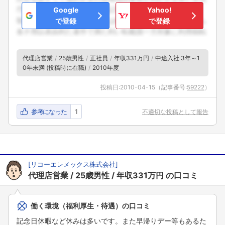
Google
Yahoo!
で登録
で登録
代理店営業
25歳男性
正社員
年収331万円
中途入社 3年～1
0年未満 (投稿時に在職)
2010年度
投稿日:
2010-04-15
（記事番号:
59222
）
参考になった
1
不適切な投稿として報告
[
リコーエレメックス株式会社
]
代理店営業
25歳男性
年収331万円
の口コミ
働く環境（福利厚生・待遇）の口コミ
記念日休暇など休みは多いです。また早帰りデー等もあるた