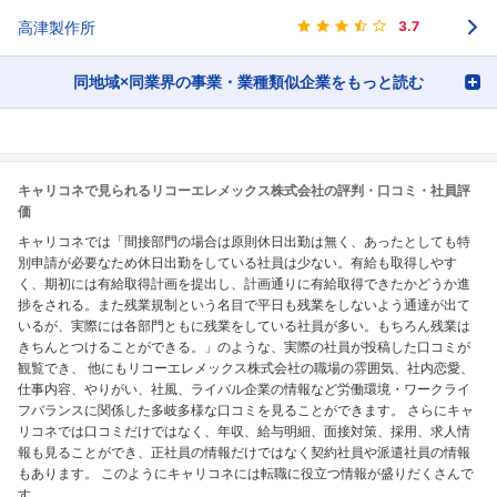
高津製作所
3.7
同地域×同業界の事業・業種類似企業をもっと読む
キャリコネで見られるリコーエレメックス株式会社の評判・口コミ・社員評
価
キャリコネでは「間接部門の場合は原則休日出勤は無く、あったとしても特
別申請が必要なため休日出勤をしている社員は少ない。有給も取得しやす
く、期初には有給取得計画を提出し、計画通りに有給取得できたかどうか進
捗をされる。また残業規制という名目で平日も残業をしないよう通達が出て
いるが、実際には各部門ともに残業をしている社員が多い。もちろん残業は
きちんとつけることができる。」のような、実際の社員が投稿した口コミが
観覧でき、 他にもリコーエレメックス株式会社の職場の雰囲気、社内恋愛、
仕事内容、やりがい、社風、ライバル企業の情報など労働環境・ワークライ
フバランスに関係した多岐多様な口コミを見ることができます。 さらにキャ
リコネでは口コミだけではなく、年収、給与明細、面接対策、採用、求人情
報も見ることができ、正社員の情報だけではなく契約社員や派遣社員の情報
もあります。 このようにキャリコネには転職に役立つ情報が盛りだくさんで
す。