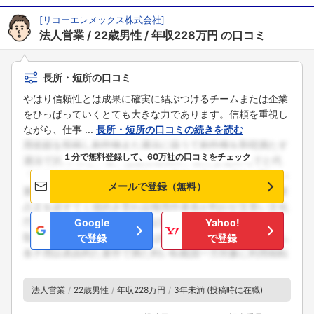
[
リコーエレメックス株式会社
]
法人営業
22歳男性
年収228万円
の口コミ
長所・短所の口コミ
やはり信頼性とは成果に確実に結ぶつけるチームまたは企業
をひっぱっていくとても大きな力であります。信頼を重視し
ながら、仕事 ...
長所・短所の口コミの続きを読む
１分で無料登録して、60万社の口コミをチェック
メールで登録（無料）
Google
Yahoo!
で登録
で登録
法人営業
22歳男性
年収228万円
3年未満 (投稿時に在職)