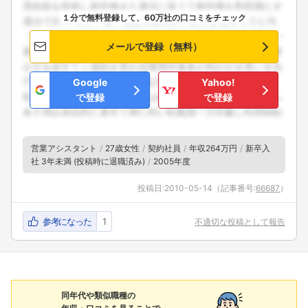
１分で無料登録して、60万社の口コミをチェック
メールで登録（無料）
Google
Yahoo!
で登録
で登録
営業アシスタント
27歳女性
契約社員
年収264万円
新卒入
社 3年未満 (投稿時に退職済み)
2005年度
投稿日:
2010-05-14
（記事番号:
66687
）
参考になった
1
不適切な投稿として報告
同年代や類似職種の