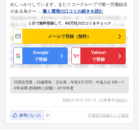
フォローしました
めしっかりしています。またリコーグループで唯一労働組合
がある為そー ...
働く環境の口コミの続きを読む
こちらの企業もフォローしませんか？
１分で無料登録して、60万社の口コミをチェック
メールで登録（無料）
Google
Yahoo!
で登録
で登録
代理店営業
25歳男性
正社員
年収331万円
中途入社 3年～1
0年未満 (投稿時に在職)
2010年度
投稿日:
2010-04-15
（記事番号:
59221
）
参考になった
0
不適切な投稿として報告